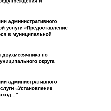
редупреждения и
ении административного
ой услуги «Предоставление
ося в муниципальной
и двухмесячника по
униципального округа
ении административного
слуги «Установление
ход..."