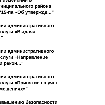
и изменений в
униципального района
15-па «Об утвержде..."
ении административного
услуги «Выдача
»"
ении административного
услуги «Направление
 рекон..."
ении административного
слуги «Принятие на учет
омещениях»"
 повышению безопасности