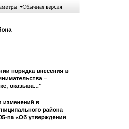
аметры
Обычная версия
йона
ении порядка внесения в
инимательства –
е, оказыва..."
и изменений в
униципального района
705-па «Об утверждении