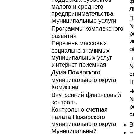
ф
малого и среднего
л
предпринимательства
П
Муниципальные услуги
№
Программы комплексного
р
развития
и
Перечень массовых
о
социально значимых
муниципальных услуг
П
Интернет приемная
№
Дума Пожарского
с
муниципального округа
П
Комиссии
Ч
Внутренний финансовый
№
контроль
р
Контрольно-счетная
с
палата Пожарского
муниципального округа
В
Муниципальный
Н