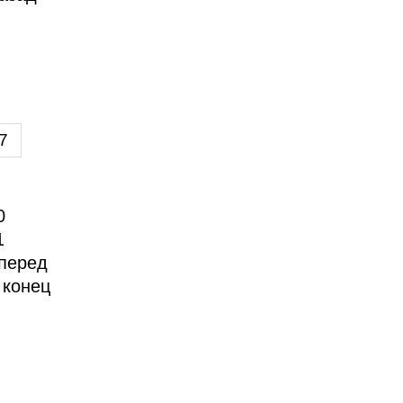
7
0
1
перед
 конец