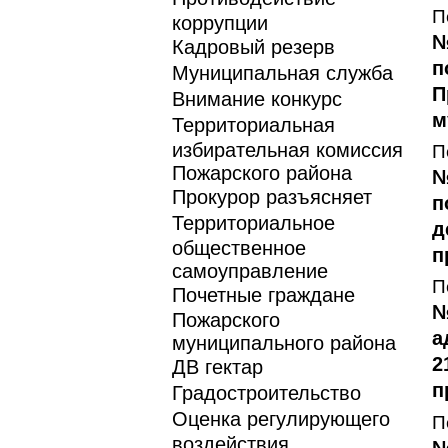
П
коррупции
№
Кадровый резерв
п
Муниципальная служба
П
Внимание конкурс
м
Территориальная
избирательная комиссия
П
Пожарского района
№
Прокурор разъясняет
п
Территориальное
д
общественное
п
самоуправление
П
Почетные граждане
№
Пожарского
а
муниципального района
2
ДВ гектар
п
Градостроительство
Оценка регулирующего
П
воздействия