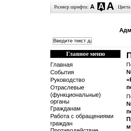
Размер шрифта:
Цвета
Адм
Главное меню
Главная
П
№
События
«
Руководство
п
Отраслевые
(функциональные)
П
органы
№
Гражданам
п
Работа с обращениями
П
граждан
м
Противодействие