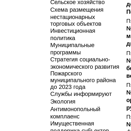
Сельское хозяйство
д
Схема размещения
П
нестационарных
П
торговых объектов
№
Инвестиционная
м
политика
д
Муниципальные
программы
П
Стратегия социально-
№
экономического развития
б
Пожарского
в
муниципального района
П
до 2023 года
№
Службы информируют
о
Экология
р
Антимонопольный
комплаенс
П
Имущественная
№
поддержка субъектов