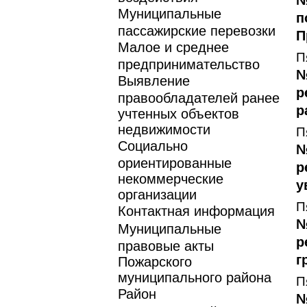
№
Муниципальные
п
пассажирские перевозки
П
Малое и среднее
П
предпринимательство
№
Выявление
р
правообладателей ранее
р
учтенных объектов
недвижимости
П
Социально
№
ориентированные
р
некоммерческие
у
организации
П
Контактная информация
№
Муниципальные
р
правовые акты
г
Пожарского
муниципального района
П
Район
№