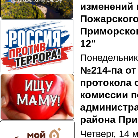
изменений 
Пожарского
Приморског
12"
Понедельник,
№214-па от 
протокола о
комиссии 
администра
района При
Четверг, 14 