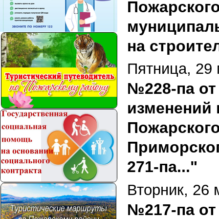
Пожарского
муниципаль
на строите
Пятница, 29 
№228-па от 
изменений 
Пожарского
Приморског
271-па..."
Вторник, 26 
№217-па от 