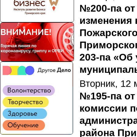
№200-па от 
изменения 
Пожарского
Приморског
203-па «Об
муниципаль
Вторник, 12 
№195-па от 
комиссии 
администра
района При