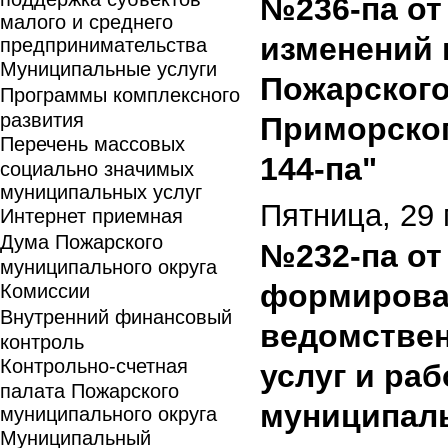
№236-па от 
малого и среднего
изменений 
предпринимательства
Муниципальные услуги
Пожарского
Программы комплексного
развития
Приморског
Перечень массовых
144-па"
социально значимых
муниципальных услуг
Пятница, 29 
Интернет приемная
Дума Пожарского
№232-па от 
муниципального округа
формирован
Комиссии
Внутренний финансовый
ведомстве
контроль
Контрольно-счетная
услуг и ра
палата Пожарского
муниципал
муниципального округа
Муниципальный