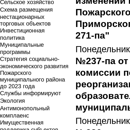
изменений 
Сельское хозяйство
Схема размещения
Пожарского
нестационарных
Приморског
торговых объектов
Инвестиционная
271-па"
политика
Муниципальные
Понедельник,
программы
Стратегия социально-
№237-па от 
экономического развития
комиссии п
Пожарского
муниципального района
реорганиза
до 2023 года
Службы информируют
образовате
Экология
муниципаль
Антимонопольный
комплаенс
Понедельник,
Имущественная
поддержка субъектов