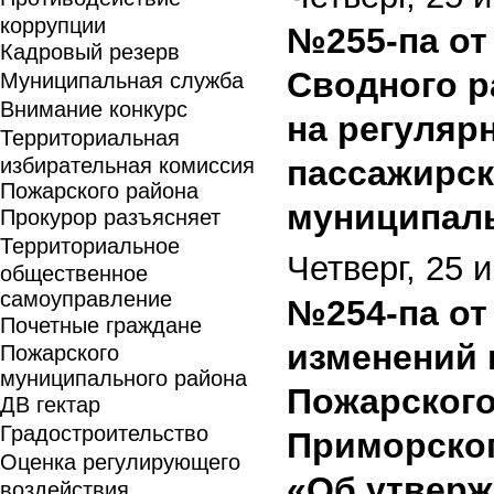
коррупции
№255-па от 
Кадровый резерв
Сводного р
Муниципальная служба
Внимание конкурс
на регуля
Территориальная
избирательная комиссия
пассажирск
Пожарского района
муниципаль
Прокурор разъясняет
Территориальное
Четверг, 25 
общественное
самоуправление
№254-па от 
Почетные граждане
изменений 
Пожарского
муниципального района
Пожарского
ДВ гектар
Градостроительство
Приморского
Оценка регулирующего
«Об утверж
воздействия