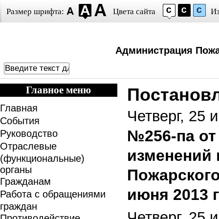
Размер шрифта:
Цвета сайта
И
Администрация Пожа
Главное меню
Постанов
Главная
Четверг, 25 
События
№256-па от 
Руководство
Отраслевые
изменений 
(функциональные)
органы
Пожарского
Гражданам
июня 2013 г
Работа с обращениями
граждан
Четверг, 25 
Противодействие