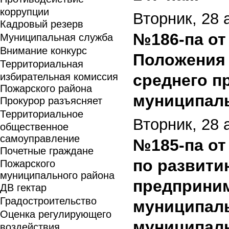
коррупции
Вторник, 28 
Кадровый резерв
№186-па от 
Муниципальная служба
Внимание конкурс
Положения 
Территориальная
избирательная комиссия
среднего п
Пожарского района
муниципаль
Прокурор разъясняет
Территориальное
Вторник, 28 
общественное
самоуправление
№185-па от 
Почетные граждане
по развити
Пожарского
муниципального района
предприним
ДВ гектар
Градостроительство
муниципаль
Оценка регулирующего
муниципал
воздействия