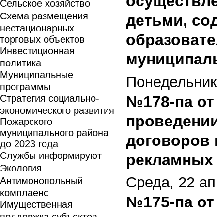
осуществле
Сельское хозяйство
Схема размещения
детьми, со
нестационарных
образовате
торговых объектов
Инвестиционная
муниципаль
политика
Муниципальные
Понедельник,
программы
Стратегия социально-
№178-па от 
экономического развития
проведении
Пожарского
муниципального района
договоров 
до 2023 года
Службы информируют
рекламных 
Экология
Среда, 22 ап
Антимонопольный
комплаенс
№175-па от
Имущественная
поддержка субъектов