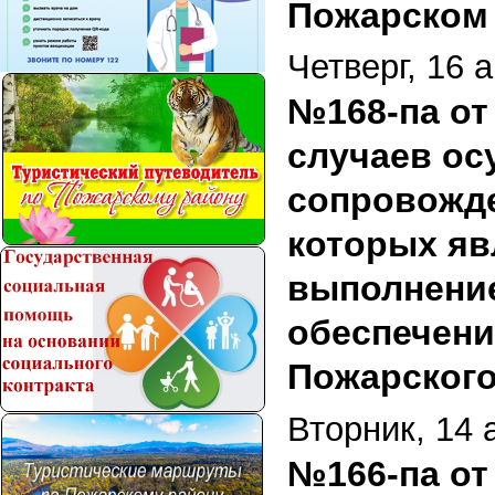
Пожарском 
Четверг, 16 
№168-па от
случаев ос
сопровожде
которых яв
выполнение
обеспечен
Пожарского
Вторник, 14 
№166-па от 