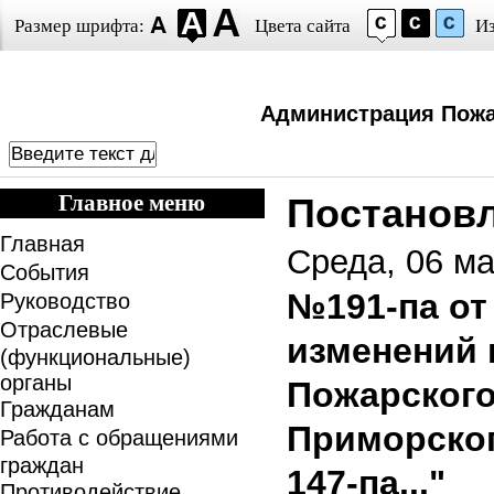
Размер шрифта:
Цвета сайта
И
Администрация Пожа
Главное меню
Постанов
Главная
Среда, 06 ма
События
№191-па от 
Руководство
Отраслевые
изменений 
(функциональные)
органы
Пожарского
Гражданам
Приморског
Работа с обращениями
граждан
147-па..."
Противодействие