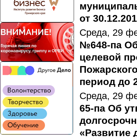
муниципаль
от 30.12.20
Среда, 29 ф
№648-па Об
целевой пр
Пожарского
период до 2
Среда, 29 ф
65-па Об у
долгосроч
«Развитие 