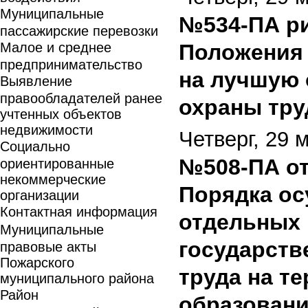
Муниципальные
№534-ПА ри
пассажирские перевозки
Малое и среднее
Положения 
предпринимательство
на лучшую 
Выявление
правообладателей ранее
охраны тру
учтенных объектов
недвижимости
Четверг, 29 
Социально
№508-ПА от
ориентированные
некоммерческие
Порядка ос
организации
Контактная информация
отдельных 
Муниципальные
государств
правовые акты
Пожарского
труда на т
муниципального района
Район
образован