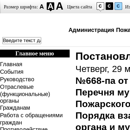
Размер шрифта:
Цвета сайта
И
Администрация Пожа
Главное меню
Постанов
Главная
Четверг, 29 
События
№668-па от
Руководство
Отраслевые
Перечня му
(функциональные)
органы
Пожарского
Гражданам
Порядка вз
Работа с обращениями
граждан
органа и м
Противодействие