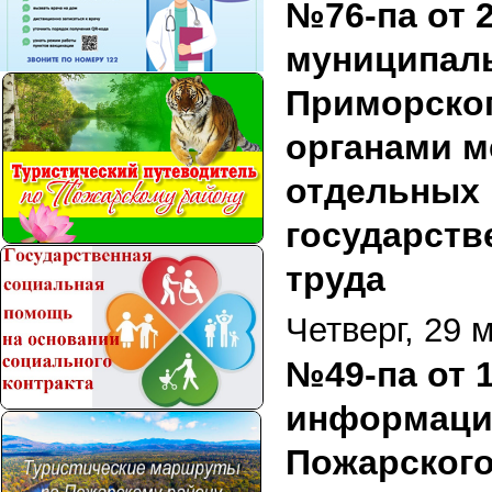
№76-па от 
муниципал
Приморског
органами м
отдельных 
государств
труда
Четверг, 29 
№49-па от 1
информации
Пожарского