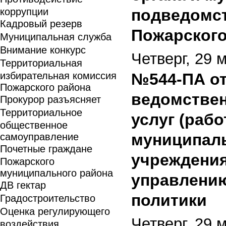
коррупции
подведомс
Кадровый резерв
Пожарског
Муниципальная служба
Внимание конкурс
Четверг, 29 
Территориальная
избирательная комиссия
№544-ПА от
Пожарского района
ведомствен
Прокурор разъясняет
Территориальное
услуг (раб
общественное
муниципал
самоуправление
Почетные граждане
учреждени
Пожарского
муниципального района
управлению
ДВ гектар
политики
Градостроительство
Оценка регулирующего
Четверг, 29 
воздействия