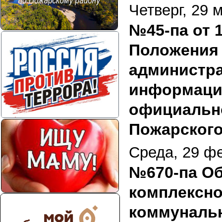
Четверг, 29 
№45-па от 
Положения
администра
информаци
официально
Пожарского
Среда, 29 ф
№670-па О
комплексно
коммуналь