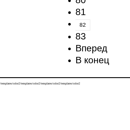
80
81
82
83
Вперед
В конец
/templates/color2/templates/color2/templates/color2/templates/color2