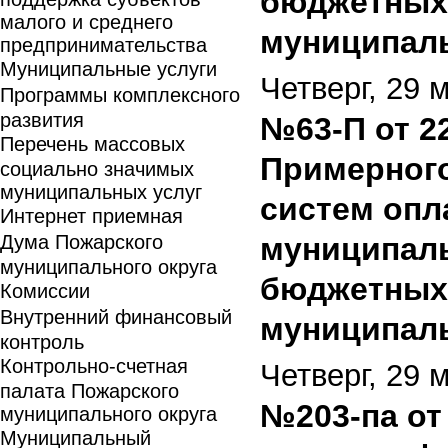
бюджетных
малого и среднего
муниципаль
предпринимательства
Муниципальные услуги
Четверг, 29 
Программы комплексного
развития
№63-П от 2
Перечень массовых
Примерного
социально значимых
муниципальных услуг
систем опл
Интернет приемная
Дума Пожарского
муниципал
муниципального округа
бюджетных
Комиссии
Внутренний финансовый
муниципаль
контроль
Контрольно-счетная
Четверг, 29 
палата Пожарского
№203-па от
муниципального округа
Муниципальный