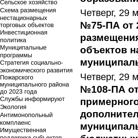
Сельское хозяйство
Схема размещения
Четверг, 29 
нестационарных
№75-ПА от 
торговых объектов
Инвестиционная
размещени
политика
Муниципальные
объектов н
программы
муниципаль
Стратегия социально-
экономического развития
Четверг, 29 
Пожарского
муниципального района
№108-ПА от
до 2023 года
Службы информируют
примерного
Экология
дополнител
Антимонопольный
комплаенс
муниципал
Имущественная
поддержка субъектов