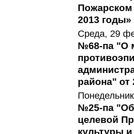
Пожарском 
2013 годы» 
Среда, 29 ф
№68-па "О 
противоэпи
администра
района" от 
Понедельник
№25-па "Об
целевой Пр
культуры и