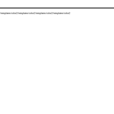
/templates/color2/templates/color2/templates/color2/templates/color2