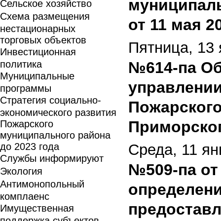
муниципаль
Сельское хозяйство
Схема размещения
от 11 мая 2
нестационарных
торговых объектов
Пятница, 13 
Инвестиционная
политика
№614-па Об
Муниципальные
управлении
программы
Стратегия социально-
Пожарского
экономического развития
Приморского
Пожарского
муниципального района
до 2023 года
Среда, 11 ян
Службы информируют
№509-па от
Экология
Антимонопольный
определени
комплаенс
предоставл
Имущественная
поддержка субъектов