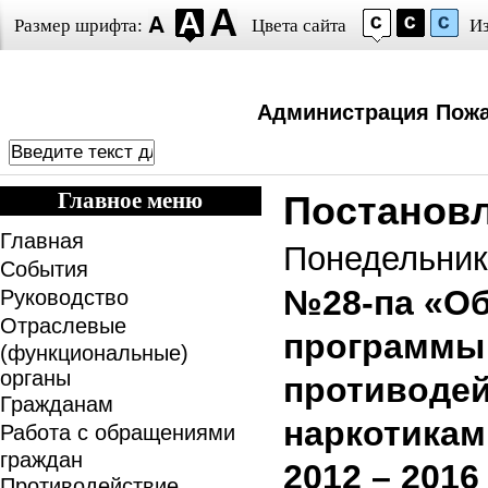
Размер шрифта:
Цвета сайта
И
Администрация Пожа
Главное меню
Постанов
Главная
Понедельник
События
№28-па «Об
Руководство
Отраслевые
программы
(функциональные)
органы
противоде
Гражданам
наркотикам
Работа с обращениями
граждан
2012 – 2016
Противодействие