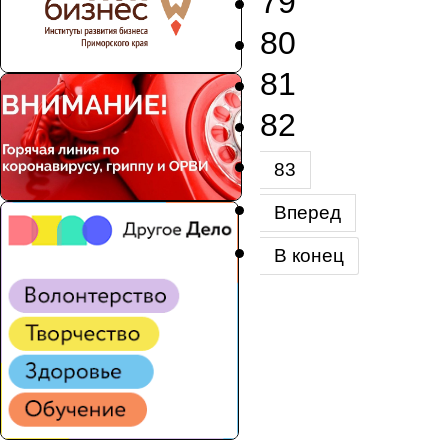
79
80
81
82
83
Вперед
В конец