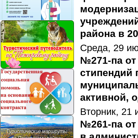
модерниза
учреждений
района в 20
Среда, 29 ию
№271-па от
стипендий 
муниципаль
активной, 
Вторник, 21 
№261-па от
в админист