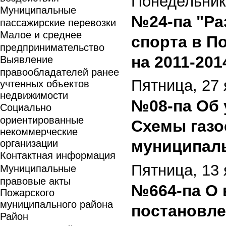
Понедельник
Муниципальные
№24-па "Ра
пассажирские перевозки
Малое и среднее
спорта в П
предпринимательство
на 2011-201
Выявление
правообладателей ранее
Пятница, 27 
учтенных объектов
недвижимости
№08-па Об 
Социально
ориентированные
Схемы газо
некоммерческие
муниципаль
организации
Контактная информация
Пятница, 13 
Муниципальные
правовые акты
№664-па О 
Пожарского
муниципального района
постановле
Район