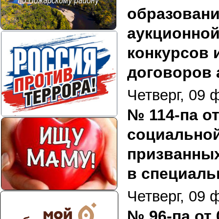
образовани
аукционной
конкурсов 
договоров 
Четверг, 09 
№ 114-па о
социальной
призванных
в специаль
Четверг, 09 
№ 96-па от