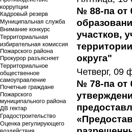
коррупции
№ 88-па от
Кадровый резерв
образовани
Муниципальная служба
Внимание конкурс
участков, 
Территориальная
избирательная комиссия
территории
Пожарского района
округа"
Прокурор разъясняет
Территориальное
Четверг, 09 
общественное
самоуправление
№ 78-па от
Почетные граждане
утверждени
Пожарского
муниципального района
предоставл
ДВ гектар
Градостроительство
«Предостав
Оценка регулирующего
разрешенны
воздействия