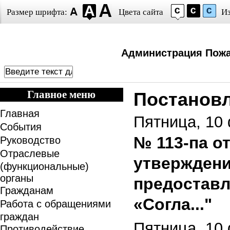
Размер шрифта:
Цвета сайта
И
Администрация Пожа
Главное меню
Постанов
Главная
Пятница, 10
События
№ 113-па о
Руководство
Отраслевые
утверждени
(функциональные)
органы
предоставл
Гражданам
«Согла..."
Работа с обращениями
граждан
Пятница, 10
Противодействие