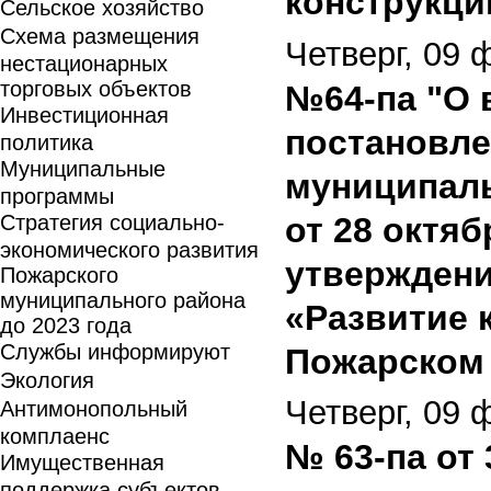
конструкций
Сельское хозяйство
Схема размещения
Четверг, 09 
нестационарных
торговых объектов
№64-па "О 
Инвестиционная
постановле
политика
Муниципальные
муниципаль
программы
Стратегия социально-
от 28 октяб
экономического развития
утвержден
Пожарского
муниципального района
«Развитие 
до 2023 года
Службы информируют
Пожарском 
Экология
Четверг, 09 
Антимонопольный
комплаенс
№ 63-па от 
Имущественная
поддержка субъектов