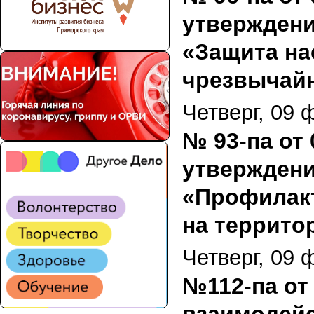
утвержден
«Защита на
чрезвычайн
Четверг, 09 
№ 93-па от
утвержден
«Профилакт
на террито
Четверг, 09 
№112-па от 