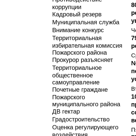
8
коррупции
р
Кадровый резерв
у
Муниципальная служба
Внимание конкурс
Ч
Территориальная
7
избирательная комиссия
р
Пожарского района
С
Прокурор разъясняет
№
Территориальное
п
общественное
у
самоуправление
В
Почетные граждане
1
Пожарского
муниципального района
п
ДВ гектар
с
Градостроительство
в
Оценка регулирующего
П
воздействия