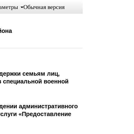
аметры
Обычная версия
йона
ддержки семьям лиц,
в специальной военной
ждении административного
услуги «Предоставление