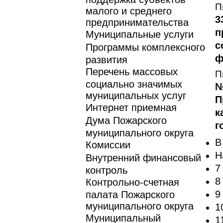
П
малого и среднего
3
предпринимательства
п
Муниципальные услуги
с
Программы комплексного
ф
развития
Перечень массовых
П
социально значимых
№
муниципальных услуг
П
Интернет приемная
к
Дума Пожарского
г
муниципального округа
В
Комиссии
Н
Внутренний финансовый
7
контроль
8
Контрольно-счетная
9
палата Пожарского
муниципального округа
1
Муниципальный
1