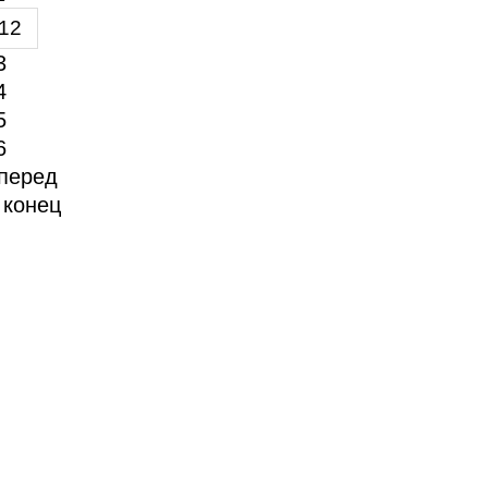
12
3
4
5
6
перед
 конец