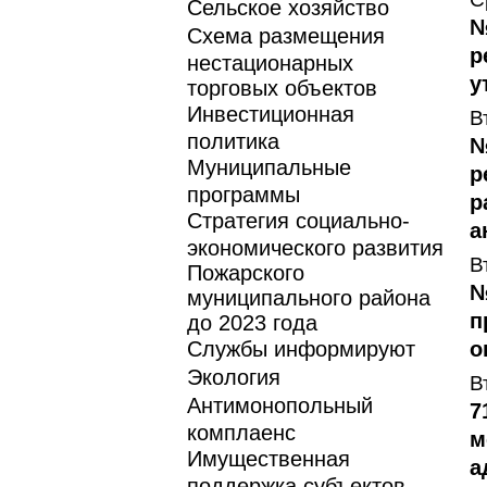
Сельское хозяйство
№
Схема размещения
р
нестационарных
у
торговых объектов
Инвестиционная
В
политика
№
Муниципальные
р
программы
р
Стратегия социально-
а
экономического развития
В
Пожарского
№
муниципального района
п
до 2023 года
Службы информируют
о
Экология
В
Антимонопольный
7
комплаенс
м
Имущественная
а
поддержка субъектов