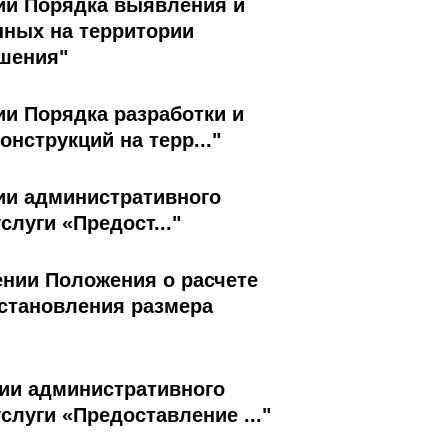
нии Порядка выявления и
нных на территории
ешения"
ии Порядка разработки и
нструкций на терр..."
нии административного
луги «Предост..."
ении Положения о расчете
становления размера
нии административного
луги «Предоставление ..."