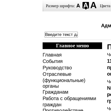
Размер шрифта:
Цвета
Адм
Главное меню
Главная
Ч
1
События
п
Руководство
о
Отраслевые
(функциональные)
Ч
органы
№
Гражданам
р
Работа с обращениями
г
граждан
Ч
Противодействие