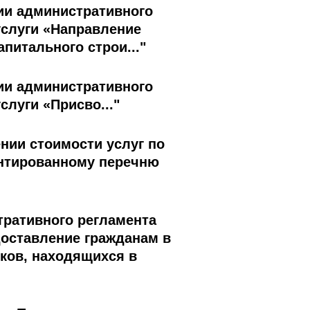
нии административного
услуги «Направление
питального строи..."
нии административного
луги «Присво..."
ении стоимости услуг по
антированному перечню
тративного регламента
оставление гражданам в
ков, находящихся в