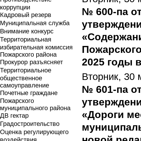
коррупции
№ 600-па от
Кадровый резерв
утвержден
Муниципальная служба
Внимание конкурс
«Содержани
Территориальная
избирательная комиссия
Пожарского
Пожарского района
2025 годы 
Прокурор разъясняет
Территориальное
Вторник, 30 
общественное
самоуправление
№ 601-па от
Почетные граждане
утвержден
Пожарского
муниципального района
«Дороги ме
ДВ гектар
Градостроительство
муниципаль
Оценка регулирующего
новой реда
воздействия