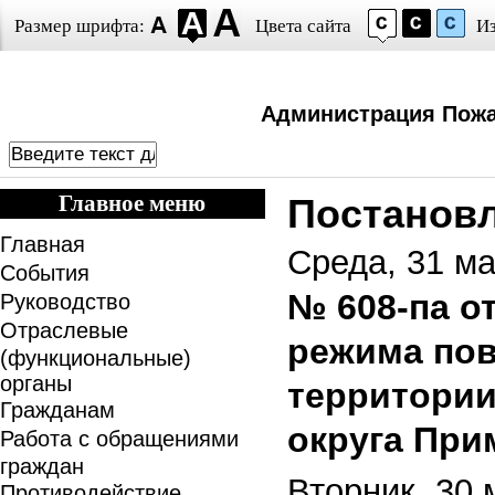
Размер шрифта:
Цвета сайта
И
Администрация Пожа
Главное меню
Постанов
Главная
Среда, 31 ма
События
№ 608-па от
Руководство
Отраслевые
режима пов
(функциональные)
органы
территории
Гражданам
округа При
Работа с обращениями
граждан
Вторник, 30 
Противодействие