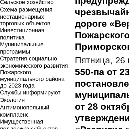
предупрежд
Сельское хозяйство
Схема размещения
чрезвычайн
нестационарных
дороге «Ве
торговых объектов
Инвестиционная
Пожарского
политика
Муниципальные
Приморског
программы
Стратегия социально-
Пятница, 26 
экономического развития
550-па от 2
Пожарского
муниципального района
постановле
до 2023 года
Службы информируют
муниципаль
Экология
от 28 октяб
Антимонопольный
комплаенс
утвержден
Имущественная
поддержка субъектов