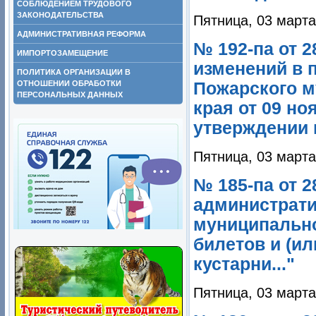
СОБЛЮДЕНИЕМ ТРУДОВОГО
ЗАКОНОДАТЕЛЬСТВА
Пятница, 03 марта
АДМИНИСТРАТИВНАЯ РЕФОРМА
№ 192-па от 2
ИМПОРТОЗАМЕЩЕНИЕ
изменений в 
ПОЛИТИКА ОРГАНИЗАЦИИ В
ОТНОШЕНИИ ОБРАБОТКИ
Пожарского м
ПЕРСОНАЛЬНЫХ ДАННЫХ
края от 09 но
утверждении 
Пятница, 03 марта
№ 185-па от 
администрати
муниципально
билетов и (ил
кустарни..."
Пятница, 03 марта