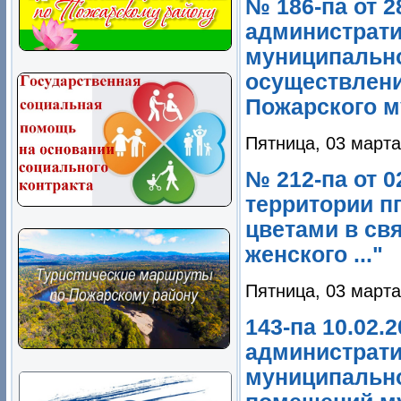
№ 186-па от 
администрати
муниципально
осуществлени
Пожарского му
Пятница, 03 марта
№ 212-па от 0
территории пг
цветами в св
женского ..."
Пятница, 03 марта
143-па 10.02.
администрати
муниципально