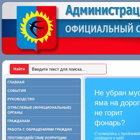
ГЛАВНАЯ
Не убран му
СОБЫТИЯ
РУКОВОДСТВО
яма на дорог
ОТРАСЛЕВЫЕ (ФУНКЦИОНАЛЬНЫЕ)
не горит
ОРГАНЫ
фонарь?
ГРАЖДАНАМ
РАБОТА С ОБРАЩЕНИЯМИ ГРАЖДАН
Столкнулись с проблемо
ПРОТИВОДЕЙСТВИЕ КОРРУПЦИИ
сообщите о ней!