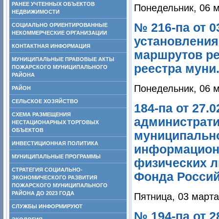
РАНЕЕ УЧТЕННЫХ ОБЪЕКТОВ
Понедельник, 06 м
НЕДВИЖИМОСТИ
№ 216-па от 0
СОЦИАЛЬНО ОРИЕНТИРОВАННЫЕ
НЕКОММЕРЧЕСКИЕ ОРГАНИЗАЦИИ
установления
КОНТАКТНАЯ ИНФОРМАЦИЯ
маршрутов ре
МУНИЦИПАЛЬНЫЕ ПРАВОВЫЕ АКТЫ
реестра муни.
ПОЖАРСКОГО МУНИЦИПАЛЬНОГО
РАЙОНА
Понедельник, 06 м
РАЙОН
СЕЛЬСКОЕ ХОЗЯЙСТВО
184-па от 27.
СХЕМА РАЗМЕЩЕНИЯ
администрати
НЕСТАЦИОНАРНЫХ ТОРГОВЫХ
ОБЪЕКТОВ
муниципально
ИНВЕСТИЦИОННАЯ ПОЛИТИКА
информационн
МУНИЦИПАЛЬНЫЕ ПРОГРАММЫ
физических л
СТРАТЕГИЯ СОЦИАЛЬНО-
Фонда Россий
ЭКОНОМИЧЕСКОГО РАЗВИТИЯ
ПОЖАРСКОГО МУНИЦИПАЛЬНОГО
РАЙОНА ДО 2023 ГОДА
Пятница, 03 марта
СЛУЖБЫ ИНФОРМИРУЮТ
№ 194-па от 2