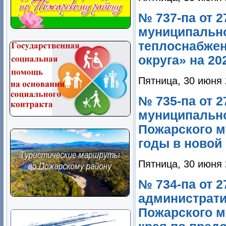
№ 737-па от 
муниципальн
теплоснабжен
округа» на 20
Пятница, 30 июня 
№ 735-па от 2
муниципально
Пожарского м
годы в новой
Пятница, 30 июня 
№ 734-па от 
администрати
Пожарского м