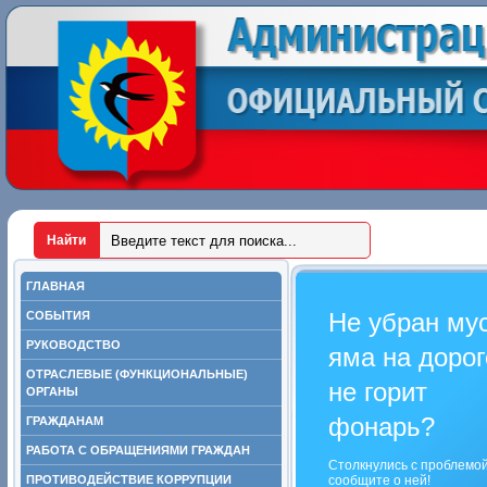
ГЛАВНАЯ
Не убран му
СОБЫТИЯ
РУКОВОДСТВО
яма на дорог
ОТРАСЛЕВЫЕ (ФУНКЦИОНАЛЬНЫЕ)
не горит
ОРГАНЫ
фонарь?
ГРАЖДАНАМ
РАБОТА С ОБРАЩЕНИЯМИ ГРАЖДАН
Столкнулись с проблемо
ПРОТИВОДЕЙСТВИЕ КОРРУПЦИИ
сообщите о ней!