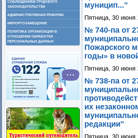
СОБЛЮДЕНИЕМ ТРУДОВОГО
муницип..."
ЗАКОНОДАТЕЛЬСТВА
АДМИНИСТРАТИВНАЯ РЕФОРМА
Пятница, 30 июня 
ИМПОРТОЗАМЕЩЕНИЕ
№ 740-па от 
ПОЛИТИКА ОРГАНИЗАЦИИ В
ОТНОШЕНИИ ОБРАБОТКИ
муниципальн
ПЕРСОНАЛЬНЫХ ДАННЫХ
Пожарского м
годы» в ново
Пятница, 30 июня 
№ 738-па от 
муниципальн
противодейст
их незаконно
муниципально
редакции"
Пятница, 30 июня 