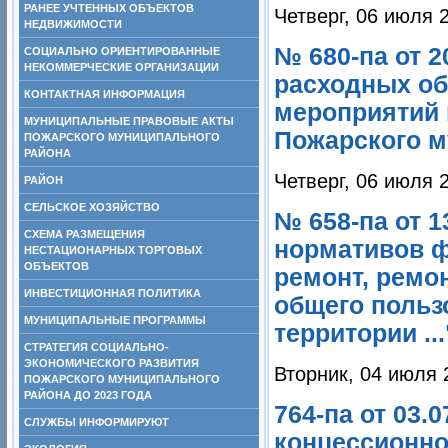
РАНЕЕ УЧТЕННЫХ ОБЪЕКТОВ
Четверг, 06 июля 
НЕДВИЖИМОСТИ
№ 680-па от 2
СОЦИАЛЬНО ОРИЕНТИРОВАННЫЕ
НЕКОММЕРЧЕСКИЕ ОРГАНИЗАЦИИ
расходных об
КОНТАКТНАЯ ИНФОРМАЦИЯ
мероприятий 
МУНИЦИПАЛЬНЫЕ ПРАВОВЫЕ АКТЫ
Пожарского м
ПОЖАРСКОГО МУНИЦИПАЛЬНОГО
РАЙОНА
Четверг, 06 июля 
РАЙОН
СЕЛЬСКОЕ ХОЗЯЙСТВО
№ 658-па от 
СХЕМА РАЗМЕЩЕНИЯ
нормативов ф
НЕСТАЦИОНАРНЫХ ТОРГОВЫХ
ОБЪЕКТОВ
ремонт, ремо
ИНВЕСТИЦИОННАЯ ПОЛИТИКА
общего польз
МУНИЦИПАЛЬНЫЕ ПРОГРАММЫ
территории ...
СТРАТЕГИЯ СОЦИАЛЬНО-
ЭКОНОМИЧЕСКОГО РАЗВИТИЯ
Вторник, 04 июля 
ПОЖАРСКОГО МУНИЦИПАЛЬНОГО
РАЙОНА ДО 2023 ГОДА
764-па от 03.
СЛУЖБЫ ИНФОРМИРУЮТ
концессионно