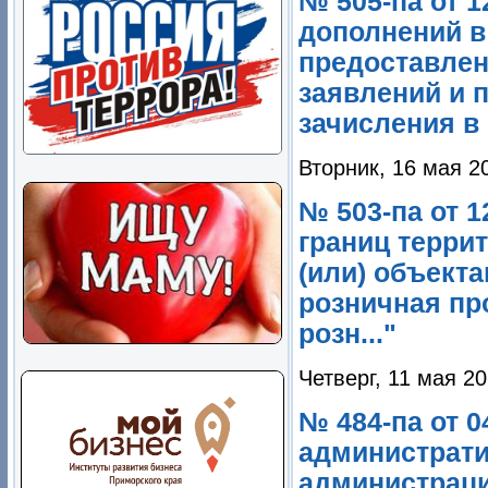
№ 505-па от 1
дополнений в
предоставлен
заявлений и п
зачисления в 
Вторник, 16 мая 2
№ 503-па от 1
границ терри
(или) объекта
розничная пр
розн..."
Четверг, 11 мая 20
№ 484-па от 0
администрати
администраци