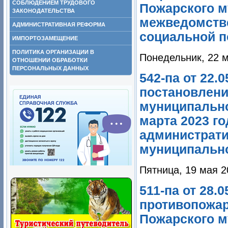
СОБЛЮДЕНИЕМ ТРУДОВОГО
Пожарского м
ЗАКОНОДАТЕЛЬСТВА
межведомстве
АДМИНИСТРАТИВНАЯ РЕФОРМА
социальной по
ИМПОРТОЗАМЕЩЕНИЕ
ПОЛИТИКА ОРГАНИЗАЦИИ В
Понедельник, 22 м
ОТНОШЕНИИ ОБРАБОТКИ
ПЕРСОНАЛЬНЫХ ДАННЫХ
542-па от 22.
постановлени
муниципально
марта 2023 г
администрати
муниципально
Пятница, 19 мая 2
511-па от 28.
противопожар
Пожарского м