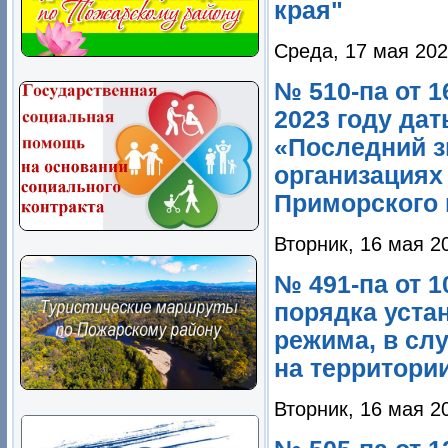
края"
Среда, 17 мая 202
№ 510-па от 1
2023 году да
«Последний з
организациях
Приморского 
Вторник, 16 мая 2
№ 491-па от 1
порядка уста
режима, в сл
на территори
Вторник, 16 мая 2