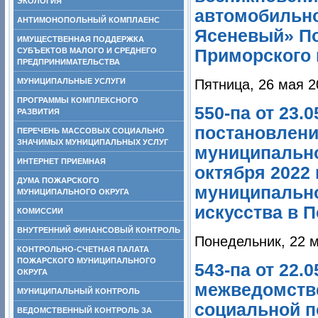
ЭКОЛОГИЯ
автомобильно
АНТИМОНОПОЛЬНЫЙ КОМПЛАЕНС
Ясеневый» По
ИМУЩЕСТВЕННАЯ ПОДДЕРЖКА
СУБЪЕКТОВ МАЛОГО И СРЕДНЕГО
Приморского 
ПРЕДПРИНИМАТЕЛЬСТВА
МУНИЦИПАЛЬНЫЕ УСЛУГИ
Пятница, 26 мая 2
ПРОГРАММЫ КОМПЛЕКСНОГО
550-па от 23.
РАЗВИТИЯ
постановлени
ПЕРЕЧЕНЬ МАССОВЫХ СОЦИАЛЬНО
ЗНАЧИМЫХ МУНИЦИПАЛЬНЫХ УСЛУГ
муниципально
ИНТЕРНЕТ ПРИЕМНАЯ
октября 2022
ДУМА ПОЖАРСКОГО
муниципально
МУНИЦИПАЛЬНОГО ОКРУГА
искусства в 
КОМИССИИ
ВНУТРЕННИЙ ФИНАНСОВЫЙ КОНТРОЛЬ
Понедельник, 22 м
КОНТРОЛЬНО-СЧЕТНАЯ ПАЛАТА
ПОЖАРСКОГО МУНИЦИПАЛЬНОГО
543-па от 22.
ОКРУГА
межведомстве
МУНИЦИПАЛЬНЫЙ КОНТРОЛЬ
социальной п
ВЕДОМСТВЕННЫЙ КОНТРОЛЬ ЗА