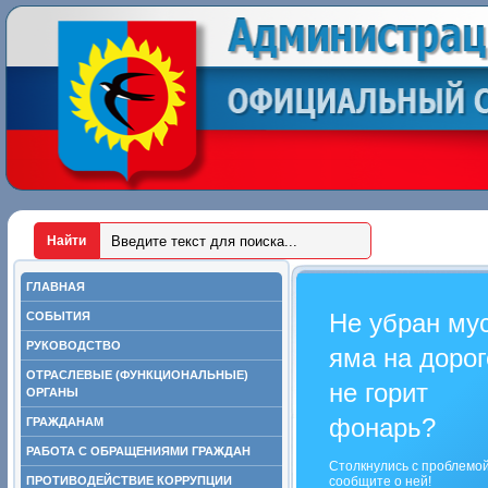
ГЛАВНАЯ
Не убран му
СОБЫТИЯ
РУКОВОДСТВО
яма на дорог
ОТРАСЛЕВЫЕ (ФУНКЦИОНАЛЬНЫЕ)
не горит
ОРГАНЫ
фонарь?
ГРАЖДАНАМ
РАБОТА С ОБРАЩЕНИЯМИ ГРАЖДАН
Столкнулись с проблемо
ПРОТИВОДЕЙСТВИЕ КОРРУПЦИИ
сообщите о ней!