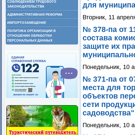
СОБЛЮДЕНИЕМ ТРУДОВОГО
для муниципал
ЗАКОНОДАТЕЛЬСТВА
АДМИНИСТРАТИВНАЯ РЕФОРМА
Вторник, 11 апрел
ИМПОРТОЗАМЕЩЕНИЕ
№ 378-па от 1
ПОЛИТИКА ОРГАНИЗАЦИИ В
ОТНОШЕНИИ ОБРАБОТКИ
состава коми
ПЕРСОНАЛЬНЫХ ДАННЫХ
защите их пр
муниципально
Понедельник, 10 а
№ 371-па от 0
места для тор
объектов пер
сети продукц
садоводства"
Понедельник, 10 а