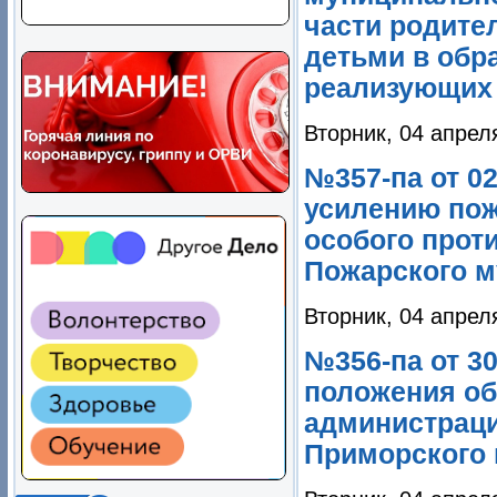
части родите
детьми в обр
реализующих 
Вторник, 04 апрел
№357-па от 02
усилению пож
особого прот
Пожарского м
Вторник, 04 апрел
№356-па от 3
положения об
администраци
Приморского 