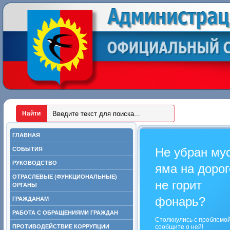
ГЛАВНАЯ
Не убран му
СОБЫТИЯ
РУКОВОДСТВО
яма на дорог
ОТРАСЛЕВЫЕ (ФУНКЦИОНАЛЬНЫЕ)
не горит
ОРГАНЫ
фонарь?
ГРАЖДАНАМ
РАБОТА С ОБРАЩЕНИЯМИ ГРАЖДАН
Столкнулись с проблемо
ПРОТИВОДЕЙСТВИЕ КОРРУПЦИИ
сообщите о ней!