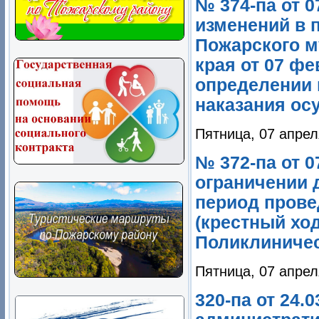
№ 374-па от 0
изменений в 
Пожарского м
края от 07 фе
определении 
наказания осу
Пятница, 07 апрел
№ 372-па от 
ограничении 
период прове
(крестный хо
Поликлиничес
Пятница, 07 апрел
320-па от 24.