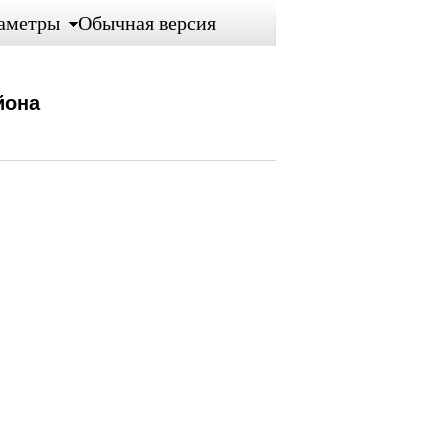
аметры
Обычная версия
йона