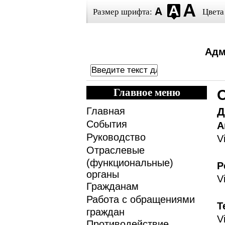
Размер шрифта:
Цвета
Адм
Главное меню
Главная
Д
События
А
Руководство
V
Отраслевые
(функциональные)
Р
органы
V
Гражданам
Работа с обращениями
Т
граждан
V
Противодействие