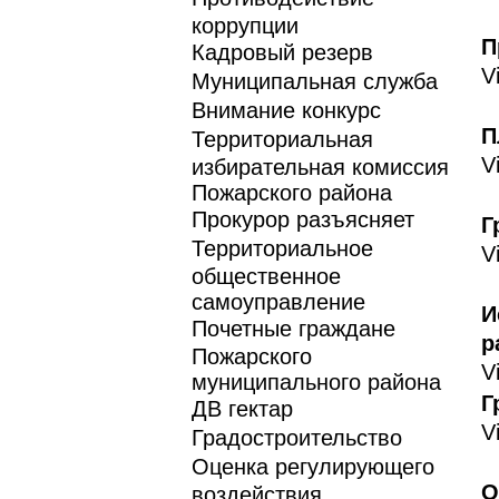
коррупции
П
Кадровый резерв
V
Муниципальная служба
Внимание конкурс
П
Территориальная
V
избирательная комиссия
Пожарского района
Прокурор разъясняет
Г
Территориальное
V
общественное
самоуправление
И
Почетные граждане
р
Пожарского
V
муниципального района
Г
ДВ гектар
V
Градостроительство
Оценка регулирующего
О
воздействия