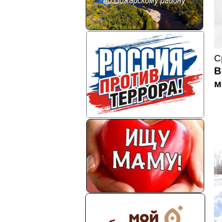
С
В
м