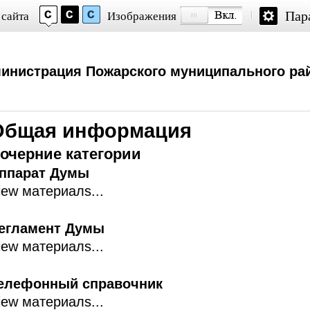
Пар
 сайта
Изображения
инистрация Пожарского муниципального ра
Общая информация
очерние категории
ппарат Думы
iew материалs...
егламент Думы
iew материалs...
елефонный справочник
iew материалs...