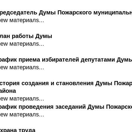
редседатель Думы Пожарского муниципальн
iew материалs...
лан работы Думы
iew материалs...
рафик приема избирателей депутатами Дум
iew материалs...
стория создания и становления Думы Пожа
айона
iew материалs...
рафик проведения заседаний Думы Пожарско
iew материалs...
храна труда