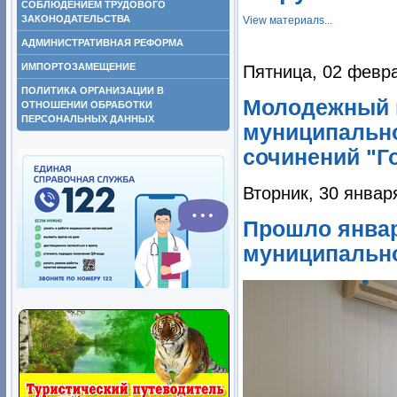
СОБЛЮДЕНИЕМ ТРУДОВОГО
ЗАКОНОДАТЕЛЬСТВА
View материалs...
АДМИНИСТРАТИВНАЯ РЕФОРМА
ИМПОРТОЗАМЕЩЕНИЕ
Пятница, 02 февра
ПОЛИТИКА ОРГАНИЗАЦИИ В
Молодежный 
ОТНОШЕНИИ ОБРАБОТКИ
ПЕРСОНАЛЬНЫХ ДАННЫХ
муниципально
сочинений "Г
Вторник, 30 январ
Прошло январ
муниципально