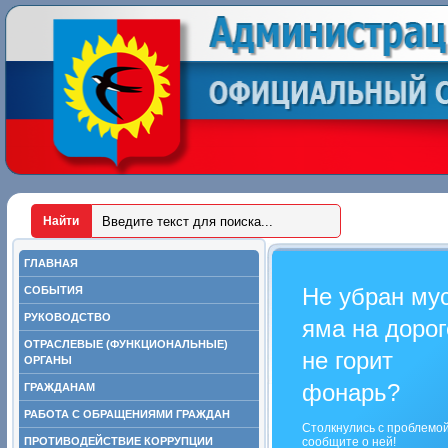
ГЛАВНАЯ
Не убран му
СОБЫТИЯ
РУКОВОДСТВО
яма на дорог
ОТРАСЛЕВЫЕ (ФУНКЦИОНАЛЬНЫЕ)
не горит
ОРГАНЫ
фонарь?
ГРАЖДАНАМ
РАБОТА С ОБРАЩЕНИЯМИ ГРАЖДАН
Столкнулись с проблемо
ПРОТИВОДЕЙСТВИЕ КОРРУПЦИИ
сообщите о ней!