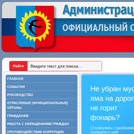
ГЛАВНАЯ
Не убран му
СОБЫТИЯ
РУКОВОДСТВО
яма на дорог
ОТРАСЛЕВЫЕ (ФУНКЦИОНАЛЬНЫЕ)
не горит
ОРГАНЫ
фонарь?
ГРАЖДАНАМ
РАБОТА С ОБРАЩЕНИЯМИ ГРАЖДАН
Столкнулись с проблемо
ПРОТИВОДЕЙСТВИЕ КОРРУПЦИИ
сообщите о ней!