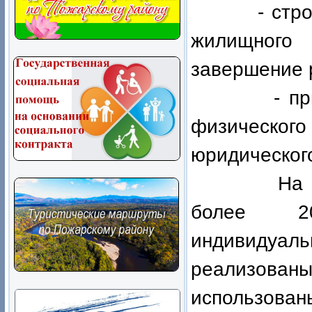
- строител
жилищного
завершение р
- приобре
физич
юридическог
На сегодн
более 20
индивидуал
реализованы
использован