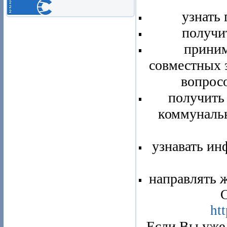
узнать
получи
приним
совместных 
вопросо
получить
коммунальн
узнавать ин
направлять 
С
htt
Если Вы уже 