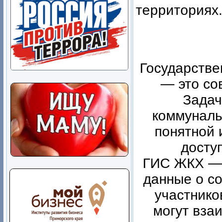
территориях
Государств
— это со
Задач
коммуналь
понятной 
досту
ГИС ЖКХ — 
данные о со
участнико
могут вза