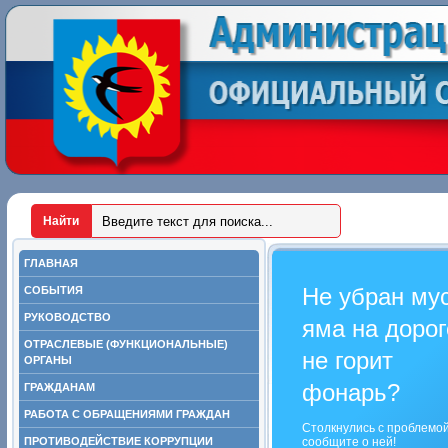
ГЛАВНАЯ
Не убран му
СОБЫТИЯ
РУКОВОДСТВО
яма на дорог
ОТРАСЛЕВЫЕ (ФУНКЦИОНАЛЬНЫЕ)
не горит
ОРГАНЫ
фонарь?
ГРАЖДАНАМ
РАБОТА С ОБРАЩЕНИЯМИ ГРАЖДАН
Столкнулись с проблемо
ПРОТИВОДЕЙСТВИЕ КОРРУПЦИИ
сообщите о ней!