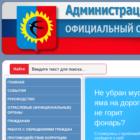
ГЛАВНАЯ
Не убран му
СОБЫТИЯ
РУКОВОДСТВО
яма на дорог
ОТРАСЛЕВЫЕ (ФУНКЦИОНАЛЬНЫЕ)
не горит
ОРГАНЫ
фонарь?
ГРАЖДАНАМ
РАБОТА С ОБРАЩЕНИЯМИ ГРАЖДАН
Столкнулись с проблемо
ПРОТИВОДЕЙСТВИЕ КОРРУПЦИИ
сообщите о ней!