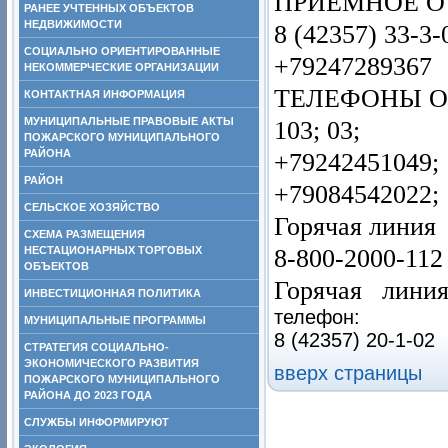
ПРИЁМНОЕ О
РАНЕЕ УЧТЕННЫХ ОБЪЕКТОВ
НЕДВИЖИМОСТИ
8 (42357) 33-3-
СОЦИАЛЬНО ОРИЕНТИРОВАННЫЕ
+79247289367
НЕКОММЕРЧЕСКИЕ ОРГАНИЗАЦИИ
ТЕЛЕФОНЫ О
КОНТАКТНАЯ ИНФОРМАЦИЯ
МУНИЦИПАЛЬНЫЕ ПРАВОВЫЕ АКТЫ
103; 03;
ПОЖАРСКОГО МУНИЦИПАЛЬНОГО
РАЙОНА
+79242451049;
РАЙОН
+79084542022;
СЕЛЬСКОЕ ХОЗЯЙСТВО
Горячая линия
СХЕМА РАЗМЕЩЕНИЯ
8-800-2000-112
НЕСТАЦИОНАРНЫХ ТОРГОВЫХ
ОБЪЕКТОВ
Горячая лини
ИНВЕСТИЦИОННАЯ ПОЛИТИКА
телефон:
МУНИЦИПАЛЬНЫЕ ПРОГРАММЫ
8 (42357) 20-1-02
СТРАТЕГИЯ СОЦИАЛЬНО-
ЭКОНОМИЧЕСКОГО РАЗВИТИЯ
вверх страницы
ПОЖАРСКОГО МУНИЦИПАЛЬНОГО
РАЙОНА ДО 2023 ГОДА
СЛУЖБЫ ИНФОРМИРУЮТ