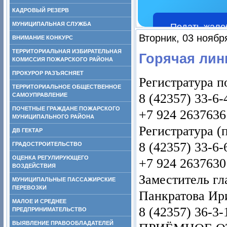
КАДРОВЫЙ РЕЗЕРВ
МУНИЦИПАЛЬНАЯ СЛУЖБА
Подать жало
Вторник, 03 ноябр
ВНИМАНИЕ КОНКУРС
ТЕРРИТОРИАЛЬНАЯ ИЗБИРАТЕЛЬНАЯ
Горячая лин
КОМИССИЯ ПОЖАРСКОГО РАЙОНА
ПРОКУРОР РАЗЪЯСНЯЕТ
Регистратура п
ТЕРРИТОРИАЛЬНОЕ ОБЩЕСТВЕННОЕ
8 (42357) 33-6-
САМОУПРАВЛЕНИЕ
ПОЧЕТНЫЕ ГРАЖДАНЕ ПОЖАРСКОГО
+7 924 2637636
МУНИЦИПАЛЬНОГО РАЙОНА
Регистратура (
ДВ ГЕКТАР
8 (42357) 33-6-
ГРАДОСТРОИТЕЛЬСТВО
ОЦЕНКА РЕГУЛИРУЮЩЕГО
+7 924 2637630
ВОЗДЕЙСТВИЯ
Заместитель гл
МУНИЦИПАЛЬНЫЕ ПАССАЖИРСКИЕ
ПЕРЕВОЗКИ
Панкратова Ир
МАЛОЕ И СРЕДНЕЕ
8 (42357) 36-3-
ПРЕДПРИНИМАТЕЛЬСТВО
ВЫЯВЛЕНИЕ ПРАВООБЛАДАТЕЛЕЙ