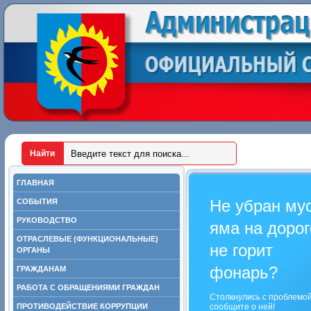
ГЛАВНАЯ
Не убран му
СОБЫТИЯ
РУКОВОДСТВО
яма на дорог
ОТРАСЛЕВЫЕ (ФУНКЦИОНАЛЬНЫЕ)
не горит
ОРГАНЫ
фонарь?
ГРАЖДАНАМ
РАБОТА С ОБРАЩЕНИЯМИ ГРАЖДАН
Столкнулись с проблемо
ПРОТИВОДЕЙСТВИЕ КОРРУПЦИИ
сообщите о ней!