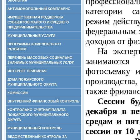
профессионал
ЭКОЛОГИЯ
категории с
АНТИМОНОПОЛЬНЫЙ КОМПЛАЕНС
ИМУЩЕСТВЕННАЯ ПОДДЕРЖКА
режим действу
СУБЪЕКТОВ МАЛОГО И СРЕДНЕГО
ПРЕДПРИНИМАТЕЛЬСТВА
федеральным 
МУНИЦИПАЛЬНЫЕ УСЛУГИ
доходов от фи
ПРОГРАММЫ КОМПЛЕКСНОГО
На экспер
РАЗВИТИЯ
ПЕРЕЧЕНЬ МАССОВЫХ СОЦИАЛЬНО
занимаются 
ЗНАЧИМЫХ МУНИЦИПАЛЬНЫХ УСЛУГ
фотосъемку и
ИНТЕРНЕТ ПРИЕМНАЯ
производства,
ДУМА ПОЖАРСКОГО
МУНИЦИПАЛЬНОГО ОКРУГА
также фриланс
КОМИССИИ
Сессии бу
ВНУТРЕННИЙ ФИНАНСОВЫЙ КОНТРОЛЬ
декабря в ве
КОНТРОЛЬНО-СЧЕТНАЯ ПАЛАТА
ПОЖАРСКОГО МУНИЦИПАЛЬНОГО
средам и пят
ОКРУГА
МУНИЦИПАЛЬНЫЙ КОНТРОЛЬ
сессии от 10 
ВЕДОМСТВЕННЫЙ КОНТРОЛЬ ЗА