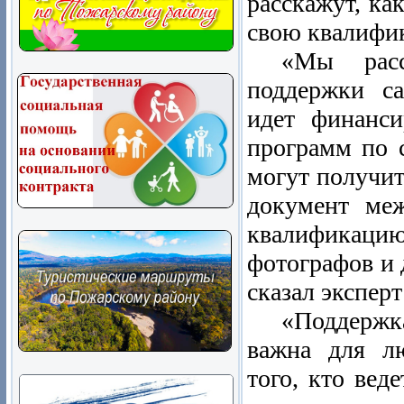
расскажут, ка
свою квалифик
«Мы расс
поддержки са
идет финанси
программ по с
могут получи
документ меж
квалификацию
фотографов и 
сказал экспер
«Поддерж
важна для лю
того, кто вед