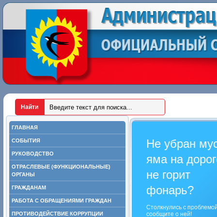
ГЛАВНАЯ
Не убран му
СОБЫТИЯ
РУКОВОДСТВО
яма на дорог
ОТРАСЛЕВЫЕ (ФУНКЦИОНАЛЬНЫЕ)
не горит
ОРГАНЫ
фонарь?
ГРАЖДАНАМ
РАБОТА С ОБРАЩЕНИЯМИ ГРАЖДАН
Столкнулись с проблемо
ПРОТИВОДЕЙСТВИЕ КОРРУПЦИИ
сообщите о ней!