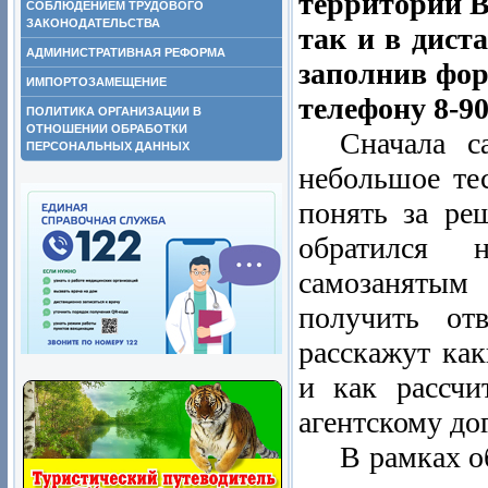
территории В
СОБЛЮДЕНИЕМ ТРУДОВОГО
ЗАКОНОДАТЕЛЬСТВА
так и в дист
АДМИНИСТРАТИВНАЯ РЕФОРМА
заполнив фо
ИМПОРТОЗАМЕЩЕНИЕ
телефону 8-90
ПОЛИТИКА ОРГАНИЗАЦИИ В
ОТНОШЕНИИ ОБРАБОТКИ
Сначала с
ПЕРСОНАЛЬНЫХ ДАННЫХ
небольшое те
понять за ре
обратился 
самозанятым
получить от
расскажут ка
и как рассчи
агентскому до
В рамках о