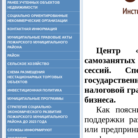
РАНЕЕ УЧТЕННЫХ ОБЪЕКТОВ
НЕДВИЖИМОСТИ
СОЦИАЛЬНО ОРИЕНТИРОВАННЫЕ
НЕКОММЕРЧЕСКИЕ ОРГАНИЗАЦИИ
КОНТАКТНАЯ ИНФОРМАЦИЯ
МУНИЦИПАЛЬНЫЕ ПРАВОВЫЕ АКТЫ
ПОЖАРСКОГО МУНИЦИПАЛЬНОГО
РАЙОНА
Центр «
РАЙОН
самозанятых
СЕЛЬСКОЕ ХОЗЯЙСТВО
сессий. С
СХЕМА РАЗМЕЩЕНИЯ
НЕСТАЦИОНАРНЫХ ТОРГОВЫХ
государствен
ОБЪЕКТОВ
налоговой гр
ИНВЕСТИЦИОННАЯ ПОЛИТИКА
бизнеса.
МУНИЦИПАЛЬНЫЕ ПРОГРАММЫ
Как поясн
СТРАТЕГИЯ СОЦИАЛЬНО-
ЭКОНОМИЧЕСКОГО РАЗВИТИЯ
поддержки ра
ПОЖАРСКОГО МУНИЦИПАЛЬНОГО
РАЙОНА ДО 2023 ГОДА
или предприн
СЛУЖБЫ ИНФОРМИРУЮТ