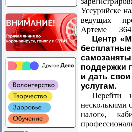
зарегистрир
Уссурийске н
ведущих пре
Артеме — 364,
Центр «М
бесплатные
самозанят
поддержки 
и дать сво
услугам.
Перейти 
несколькими 
налог», каб
профессио