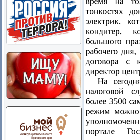
время на то
тонкостях до
электрик, ко
кондитер, к
большого праз
рабочего дня,
договора с 
директор цент
На сегодн
налоговой с
более 3500 са
режим можно
уполномочен
портале Госу