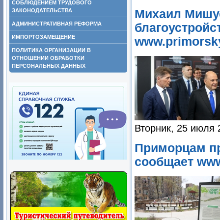
СОБЛЮДЕНИЕМ ТРУДОВОГО
ЗАКОНОДАТЕЛЬСТВА
Михаил Мишус
АДМИНИСТРАТИВНАЯ РЕФОРМА
благоустройс
ИМПОРТОЗАМЕЩЕНИЕ
www.primorsky
ПОЛИТИКА ОРГАНИЗАЦИИ В
ОТНОШЕНИИ ОБРАБОТКИ
ПЕРСОНАЛЬНЫХ ДАННЫХ
Вторник, 25 июля 
Приморцам пр
сообщает www