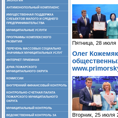
ЭКОЛОГИЯ
АНТИМОНОПОЛЬНЫЙ КОМПЛАЕНС
ИМУЩЕСТВЕННАЯ ПОДДЕРЖКА
СУБЪЕКТОВ МАЛОГО И СРЕДНЕГО
ПРЕДПРИНИМАТЕЛЬСТВА
МУНИЦИПАЛЬНЫЕ УСЛУГИ
ПРОГРАММЫ КОМПЛЕКСНОГО
РАЗВИТИЯ
Пятница, 28 июля 
ПЕРЕЧЕНЬ МАССОВЫХ СОЦИАЛЬНО
Олег Кожемяк
ЗНАЧИМЫХ МУНИЦИПАЛЬНЫХ УСЛУГ
общественны
ИНТЕРНЕТ ПРИЕМНАЯ
www.primorsky
ДУМА ПОЖАРСКОГО
МУНИЦИПАЛЬНОГО ОКРУГА
КОМИССИИ
ВНУТРЕННИЙ ФИНАНСОВЫЙ КОНТРОЛЬ
КОНТРОЛЬНО-СЧЕТНАЯ ПАЛАТА
ПОЖАРСКОГО МУНИЦИПАЛЬНОГО
ОКРУГА
МУНИЦИПАЛЬНЫЙ КОНТРОЛЬ
Вторник, 25 июля 
ВЕДОМСТВЕННЫЙ КОНТРОЛЬ ЗА