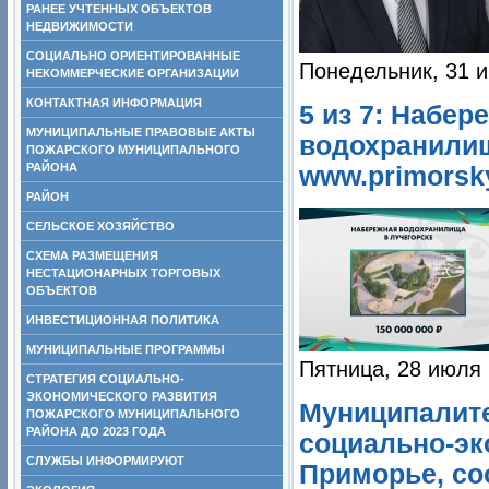
РАНЕЕ УЧТЕННЫХ ОБЪЕКТОВ
НЕДВИЖИМОСТИ
СОЦИАЛЬНО ОРИЕНТИРОВАННЫЕ
Понедельник, 31 и
НЕКОММЕРЧЕСКИЕ ОРГАНИЗАЦИИ
КОНТАКТНАЯ ИНФОРМАЦИЯ
5 из 7: Набер
МУНИЦИПАЛЬНЫЕ ПРАВОВЫЕ АКТЫ
водохранилищ
ПОЖАРСКОГО МУНИЦИПАЛЬНОГО
РАЙОНА
www.primorsky
РАЙОН
СЕЛЬСКОЕ ХОЗЯЙСТВО
СХЕМА РАЗМЕЩЕНИЯ
НЕСТАЦИОНАРНЫХ ТОРГОВЫХ
ОБЪЕКТОВ
ИНВЕСТИЦИОННАЯ ПОЛИТИКА
МУНИЦИПАЛЬНЫЕ ПРОГРАММЫ
Пятница, 28 июля 
СТРАТЕГИЯ СОЦИАЛЬНО-
ЭКОНОМИЧЕСКОГО РАЗВИТИЯ
Муниципалит
ПОЖАРСКОГО МУНИЦИПАЛЬНОГО
РАЙОНА ДО 2023 ГОДА
социально-эк
СЛУЖБЫ ИНФОРМИРУЮТ
Приморье, со