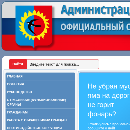
ГЛАВНАЯ
Не убран му
СОБЫТИЯ
РУКОВОДСТВО
яма на дорог
ОТРАСЛЕВЫЕ (ФУНКЦИОНАЛЬНЫЕ)
не горит
ОРГАНЫ
фонарь?
ГРАЖДАНАМ
РАБОТА С ОБРАЩЕНИЯМИ ГРАЖДАН
Столкнулись с проблемо
ПРОТИВОДЕЙСТВИЕ КОРРУПЦИИ
сообщите о ней!