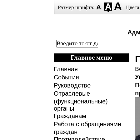
Размер шрифта:
Цвета
Адм
Главное меню
Главная
В
У
События
П
Руководство
п
Отраслевые
(функциональные)
органы
Гражданам
Работа с обращениями
граждан
Противодействие