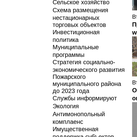
Сельское хозяйство
Схема размещения
В
нестационарных
П
торговых объектов
Инвестиционная
w
политика
Муниципальные
программы
Стратегия социально-
экономического развития
Пожарского
В
муниципального района
О
до 2023 года
Службы информируют
о
Экология
Антимонопольный
комплаенс
Имущественная
поддержка субъектов