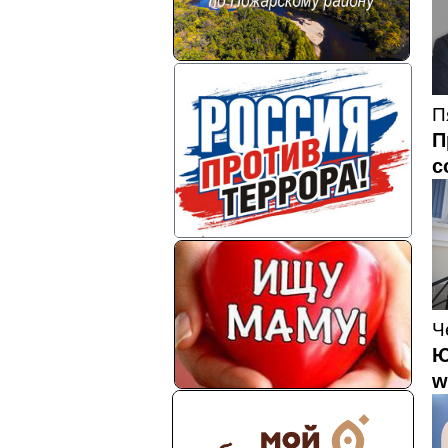
П
П
с
Ч
Ю
w