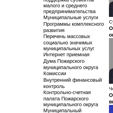
малого и среднего
предпринимательства
Муниципальные услуги
С
Программы комплексного
О
развития
о
Перечень массовых
социально значимых
муниципальных услуг
Интернет приемная
Дума Пожарского
муниципального округа
Комиссии
Внутренний финансовый
контроль
Ч
Контрольно-счетная
О
палата Пожарского
в
муниципального округа
Муниципальный