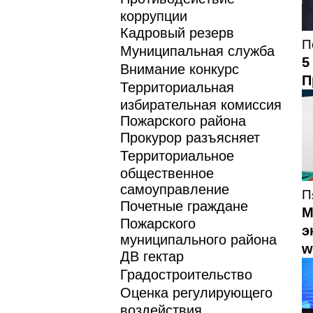
коррупции
Кадровый резерв
П
Муниципальная служба
5
Внимание конкурс
П
Территориальная
избирательная комиссия
Пожарского района
Прокурор разъясняет
Территориальное
общественное
самоуправление
П
Почетные граждане
М
Пожарского
э
муниципального района
w
ДВ гектар
Градостроительство
Оценка регулирующего
воздействия