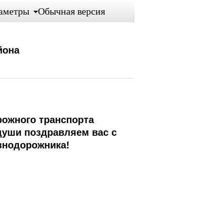
аметры
Обычная версия
йона
рожного транспорта
души поздравляем вас с
знодорожника!