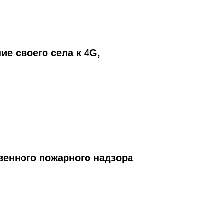
е своего села к 4G,
венного пожарного надзора