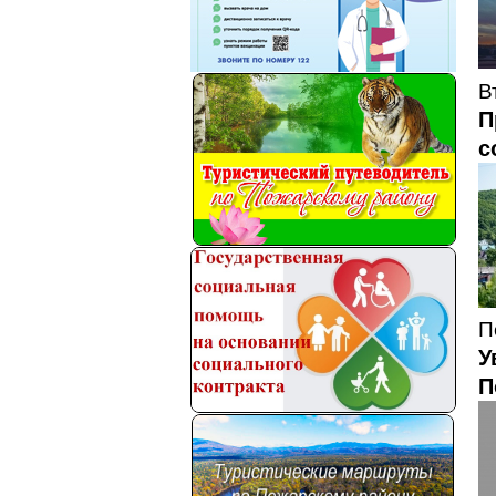
В
П
с
П
У
П