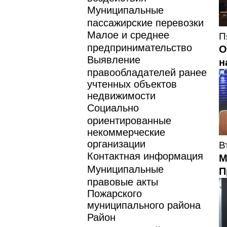
Муниципальные
пассажирские перевозки
Малое и среднее
П
предпринимательство
О
Выявление
н
правообладателей ранее
учтенных объектов
недвижимости
Социально
ориентированные
некоммерческие
организации
В
Контактная информация
М
Муниципальные
П
правовые акты
Пожарского
муниципального района
Район