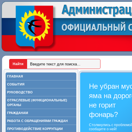
ГЛАВНАЯ
Не убран му
СОБЫТИЯ
РУКОВОДСТВО
яма на дорог
ОТРАСЛЕВЫЕ (ФУНКЦИОНАЛЬНЫЕ)
не горит
ОРГАНЫ
фонарь?
ГРАЖДАНАМ
РАБОТА С ОБРАЩЕНИЯМИ ГРАЖДАН
Столкнулись с проблемо
ПРОТИВОДЕЙСТВИЕ КОРРУПЦИИ
сообщите о ней!