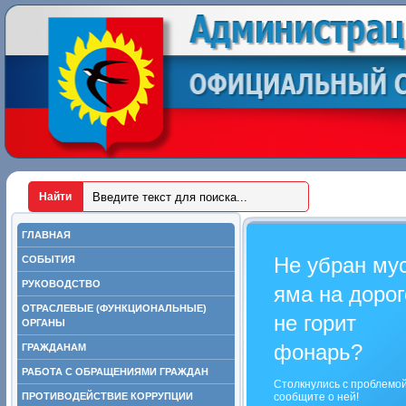
ГЛАВНАЯ
Не убран му
СОБЫТИЯ
РУКОВОДСТВО
яма на дорог
ОТРАСЛЕВЫЕ (ФУНКЦИОНАЛЬНЫЕ)
не горит
ОРГАНЫ
фонарь?
ГРАЖДАНАМ
РАБОТА С ОБРАЩЕНИЯМИ ГРАЖДАН
Столкнулись с проблемо
ПРОТИВОДЕЙСТВИЕ КОРРУПЦИИ
сообщите о ней!