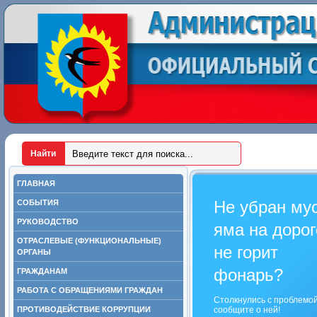
ГЛАВНАЯ
Не убран му
СОБЫТИЯ
РУКОВОДСТВО
яма на дорог
ОТРАСЛЕВЫЕ (ФУНКЦИОНАЛЬНЫЕ)
не горит
ОРГАНЫ
фонарь?
ГРАЖДАНАМ
РАБОТА С ОБРАЩЕНИЯМИ ГРАЖДАН
Столкнулись с проблемо
ПРОТИВОДЕЙСТВИЕ КОРРУПЦИИ
сообщите о ней!