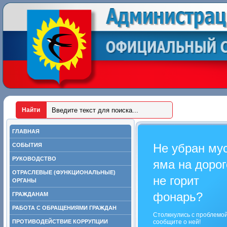
ГЛАВНАЯ
Не убран му
СОБЫТИЯ
РУКОВОДСТВО
яма на дорог
ОТРАСЛЕВЫЕ (ФУНКЦИОНАЛЬНЫЕ)
не горит
ОРГАНЫ
фонарь?
ГРАЖДАНАМ
РАБОТА С ОБРАЩЕНИЯМИ ГРАЖДАН
Столкнулись с проблемо
ПРОТИВОДЕЙСТВИЕ КОРРУПЦИИ
сообщите о ней!