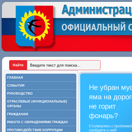
ГЛАВНАЯ
Не убран му
СОБЫТИЯ
РУКОВОДСТВО
яма на дорог
ОТРАСЛЕВЫЕ (ФУНКЦИОНАЛЬНЫЕ)
не горит
ОРГАНЫ
фонарь?
ГРАЖДАНАМ
РАБОТА С ОБРАЩЕНИЯМИ ГРАЖДАН
Столкнулись с проблемо
ПРОТИВОДЕЙСТВИЕ КОРРУПЦИИ
сообщите о ней!