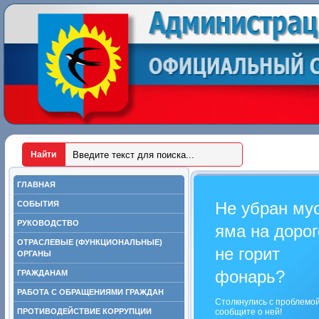
ГЛАВНАЯ
Не убран му
СОБЫТИЯ
РУКОВОДСТВО
яма на дорог
ОТРАСЛЕВЫЕ (ФУНКЦИОНАЛЬНЫЕ)
не горит
ОРГАНЫ
фонарь?
ГРАЖДАНАМ
РАБОТА С ОБРАЩЕНИЯМИ ГРАЖДАН
Столкнулись с проблемо
ПРОТИВОДЕЙСТВИЕ КОРРУПЦИИ
сообщите о ней!