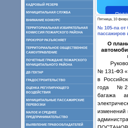
КАДРОВЫЙ РЕЗЕРВ
МУНИЦИПАЛЬНАЯ СЛУЖБА
Пода
Пятница, 10 февр
ВНИМАНИЕ КОНКУРС
№ 105-па от
ТЕРРИТОРИАЛЬНАЯ ИЗБИРАТЕЛЬНАЯ
КОМИССИЯ ПОЖАРСКОГО РАЙОНА
пассажиров 
ПРОКУРОР РАЗЪЯСНЯЕТ
О план
ТЕРРИТОРИАЛЬНОЕ ОБЩЕСТВЕННОЕ
автомоби
САМОУПРАВЛЕНИЕ
ПОЧЕТНЫЕ ГРАЖДАНЕ ПОЖАРСКОГО
Руководст
МУНИЦИПАЛЬНОГО РАЙОНА
№ 131-ФЗ «
ДВ ГЕКТАР
в Российс
ГРАДОСТРОИТЕЛЬСТВО
года № 220
ОЦЕНКА РЕГУЛИРУЮЩЕГО
ВОЗДЕЙСТВИЯ
багажа а
МУНИЦИПАЛЬНЫЕ ПАССАЖИРСКИЕ
электриче
ПЕРЕВОЗКИ
изменений 
МАЛОЕ И СРЕДНЕЕ
ПРЕДПРИНИМАТЕЛЬСТВО
администра
ВЫЯВЛЕНИЕ ПРАВООБЛАДАТЕЛЕЙ
ПОСТАНОВ