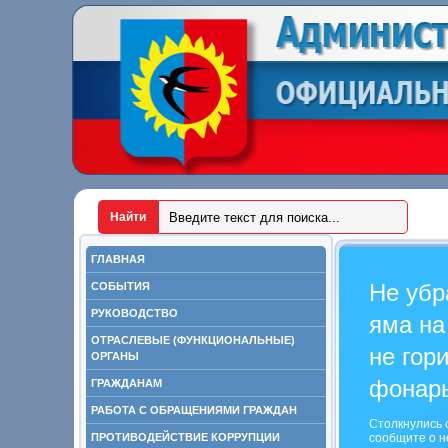
ГЛАВНАЯ
Не убр
СОБЫТИЯ
РУКОВОДСТВО
яма на
ОТРАСЛЕВЫЕ (ФУНКЦИОНАЛЬНЫЕ)
не гор
ОРГАНЫ
фонар
ГРАЖДАНАМ
РАБОТА С ОБРАЩЕНИЯМИ ГРАЖДАН
Столкнулись 
ПРОТИВОДЕЙСТВИЕ КОРРУПЦИИ
сообщите о н