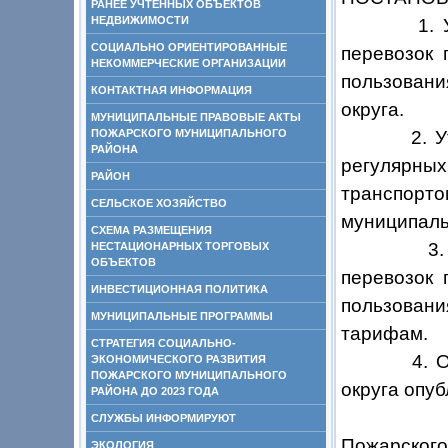
РАНЕЕ УЧТЕННЫХ ОБЪЕКТОВ
НЕДВИЖИМОСТИ
1. Утверд
СОЦИАЛЬНО ОРИЕНТИРОВАННЫЕ
перевозок 
НЕКОММЕРЧЕСКИЕ ОРГАНИЗАЦИИ
пользован
КОНТАКТНАЯ ИНФОРМАЦИЯ
округа.
МУНИЦИПАЛЬНЫЕ ПРАВОВЫЕ АКТЫ
ПОЖАРСКОГО МУНИЦИПАЛЬНОГО
2. Утверд
РАЙОНА
регулярн
РАЙОН
транспорто
СЕЛЬСКОЕ ХОЗЯЙСТВО
муниципаль
СХЕМА РАЗМЕЩЕНИЯ
3. Утвер
НЕСТАЦИОНАРНЫХ ТОРГОВЫХ
ОБЪЕКТОВ
перевозок 
ИНВЕСТИЦИОННАЯ ПОЛИТИКА
пользован
МУНИЦИПАЛЬНЫЕ ПРОГРАММЫ
тарифам.
СТРАТЕГИЯ СОЦИАЛЬНО-
4. 
ЭКОНОМИЧЕСКОГО РАЗВИТИЯ
ПОЖАРСКОГО МУНИЦИПАЛЬНОГО
округа опу
РАЙОНА ДО 2023 ГОДА
5. Отде
СЛУЖБЫ ИНФОРМИРУЮТ
Пожарско
ЭКОЛОГИЯ