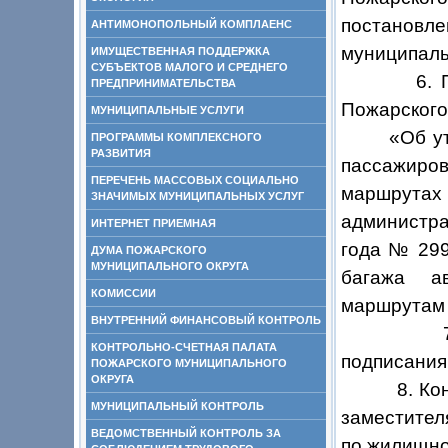
постановл
АНТИМОНОПОЛЬНЫЙ КОМПЛАЕНС
муниципаль
ИМУЩЕСТВЕННАЯ ПОДДЕРЖКА
СУБЪЕКТОВ МАЛОГО И СРЕДНЕГО
6. Призна
ПРЕДПРИНИМАТЕЛЬСТВА
Пожарского
МУНИЦИПАЛЬНЫЕ УСЛУГИ
«Об утвер
ПРОГРАММЫ КОМПЛЕКСНОГО
РАЗВИТИЯ
пассажиров
ПЕРЕЧЕНЬ МАССОВЫХ СОЦИАЛЬНО
маршрутах
ЗНАЧИМЫХ МУНИЦИПАЛЬНЫХ УСЛУГ
администра
ИНТЕРНЕТ ПРИЕМНАЯ
года № 299
ДУМА ПОЖАРСКОГО
МУНИЦИПАЛЬНОГО ОКРУГА
багажа а
КОМИССИИ
маршрутам 
ВНУТРЕННИЙ ФИНАНСОВЫЙ КОНТРОЛЬ
7. Насто
КОНТРОЛЬНО-СЧЕТНАЯ ПАЛАТА
подписания
ПОЖАРСКОГО МУНИЦИПАЛЬНОГО
ОКРУГА
8. Конт
МУНИЦИПАЛЬНЫЙ КОНТРОЛЬ
заместител
ВЕДОМСТВЕННЫЙ КОНТРОЛЬ ЗА
по жилищно