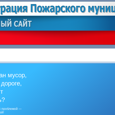
ан мусор,
 дороге,
ит
ь?
с проблемой —
ей!