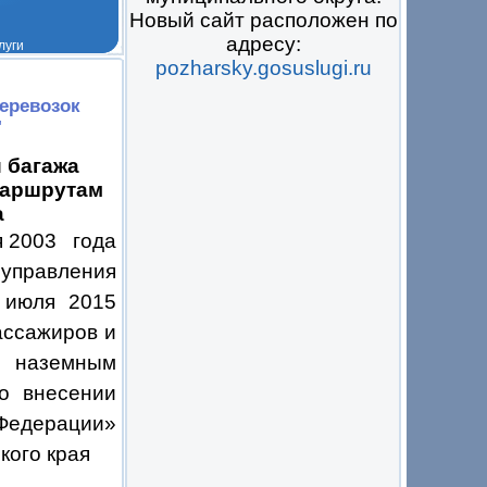
Новый сайт расположен по
адресу:
pozharsky.gosuslugi.ru
 на всё
перевозок
"
 багажа
маршрутам
а
 2003 года
оуправления
 июля 2015
ассажиров и
 наземным
о внесении
 Федерации»
кого края