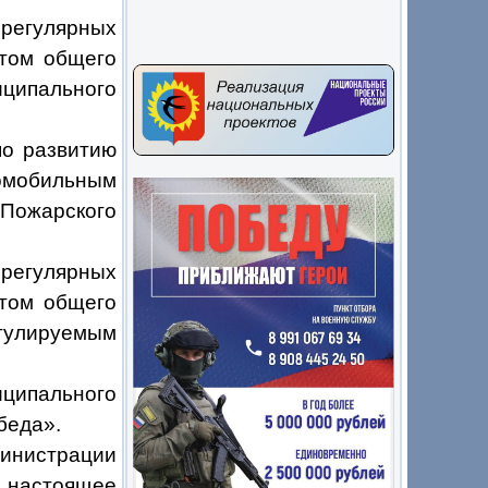
регулярных
ртом общего
ципального
о развитию
мобильным
 Пожарского
в
регулярных
ртом общего
гулируемым
иципального
беда».
истрации
настоящее