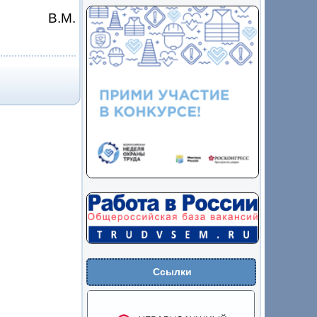
на В.М.
Ссылки