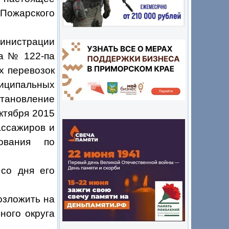
Пожарского
инистрации
да № 122-па
 перевозок
ниципальных
тановление
ктября 2015
ассажиров и
ования по
о дня его
озложить на
ного округа