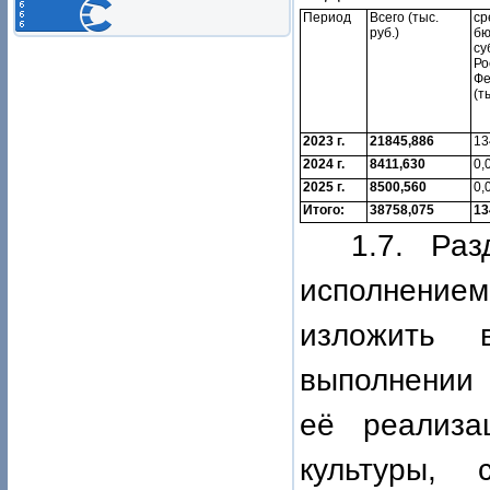
Период
Всего (тыс.
ср
руб.)
бю
су
Ро
Ф
(т
2023 г.
21845,886
13
2024 г.
8411,630
0,
2025 г.
8500,560
0,
Итого:
38758,075
13
1.7. Ра
исполнением
изложить 
выполнении 
её реализа
культуры,