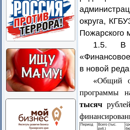
администра
округа, КГБ
Пожарского м
1.5. В
«Финансовое
в новой реда
«Общий о
программы н
тысяч
рубле
финансирован
Период
Всего (тыс.
ср
руб.)
бю