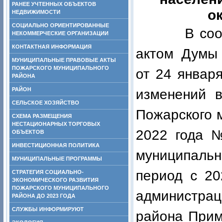
РАНЕЕ УЧТЕННЫХ ОБЪЕКТОВ
о
НЕДВИЖИМОСТИ
СОЦИАЛЬНО ОРИЕНТИРОВАННЫЕ
В соответ
НЕКОММЕРЧЕСКИЕ ОРГАНИЗАЦИИ
КОНТАКТНАЯ ИНФОРМАЦИЯ
актом Думы 
МУНИЦИПАЛЬНЫЕ ПРАВОВЫЕ АКТЫ
ПОЖАРСКОГО МУНИЦИПАЛЬНОГО
от 24 январ
РАЙОНА
РАЙОН
изменений 
СЕЛЬСКОЕ ХОЗЯЙСТВО
Пожарского м
СХЕМА РАЗМЕЩЕНИЯ
НЕСТАЦИОНАРНЫХ ТОРГОВЫХ
2022 года 
ОБЪЕКТОВ
ИНВЕСТИЦИОННАЯ ПОЛИТИКА
муниципаль
МУНИЦИПАЛЬНЫЕ ПРОГРАММЫ
период с 20
СТРАТЕГИЯ СОЦИАЛЬНО-
ЭКОНОМИЧЕСКОГО РАЗВИТИЯ
ПОЖАРСКОГО МУНИЦИПАЛЬНОГО
администра
РАЙОНА ДО 2023 ГОДА
СЛУЖБЫ ИНФОРМИРУЮТ
района Прим