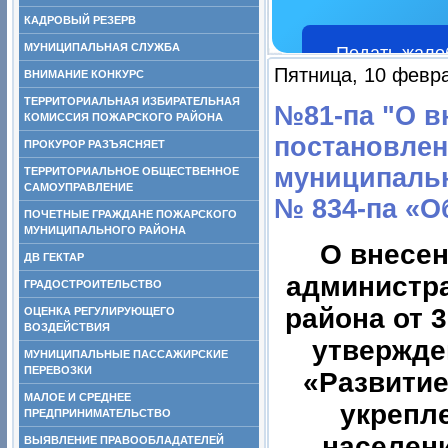
КАДРОВЫЙ РЕЗЕРВ
МУНИЦИПАЛЬНАЯ СЛУЖБА
Подать жало
Пятница, 10 февра
ВНИМАНИЕ КОНКУРС
ТЕРРИТОРИАЛЬНАЯ ИЗБИРАТЕЛЬНАЯ
№81-па "О в
КОМИССИЯ ПОЖАРСКОГО РАЙОНА
постановлен
ПРОКУРОР РАЗЪЯСНЯЕТ
муниципальн
ТЕРРИТОРИАЛЬНОЕ ОБЩЕСТВЕННОЕ
САМОУПРАВЛЕНИЕ
№ 834-па «О
ПОЧЕТНЫЕ ГРАЖДАНЕ ПОЖАРСКОГО
МУНИЦИПАЛЬНОГО РАЙОНА
О внесен
ДВ ГЕКТАР
администр
ГРАДОСТРОИТЕЛЬСТВО
района от 
ОЦЕНКА РЕГУЛИРУЮЩЕГО
ВОЗДЕЙСТВИЯ
утвержде
МУНИЦИПАЛЬНЫЕ ПАССАЖИРСКИЕ
ПЕРЕВОЗКИ
«Развитие
МАЛОЕ И СРЕДНЕЕ
укрепл
ПРЕДПРИНИМАТЕЛЬСТВО
населен
ВЫЯВЛЕНИЕ ПРАВООБЛАДАТЕЛЕЙ