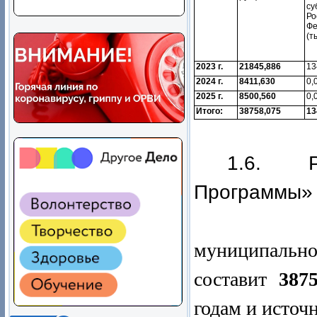
су
Ро
Ф
(т
2023 г.
21845,886
13
2024 г.
8411,630
0,
2025 г.
8500,560
0,
Итого:
38758,075
13
1.6. Ра
Программы» 
муниципаль
составит
387
годам и источ