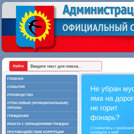
ГЛАВНАЯ
Не убран му
СОБЫТИЯ
РУКОВОДСТВО
яма на дорог
ОТРАСЛЕВЫЕ (ФУНКЦИОНАЛЬНЫЕ)
не горит
ОРГАНЫ
фонарь?
ГРАЖДАНАМ
РАБОТА С ОБРАЩЕНИЯМИ ГРАЖДАН
Столкнулись с проблемо
ПРОТИВОДЕЙСТВИЕ КОРРУПЦИИ
сообщите о ней!