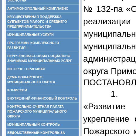
ЭКОЛОГИЯ
№ 132-па «О
АНТИМОНОПОЛЬНЫЙ КОМПЛАЕНС
ИМУЩЕСТВЕННАЯ ПОДДЕРЖКА
реализац
СУБЪЕКТОВ МАЛОГО И СРЕДНЕГО
ПРЕДПРИНИМАТЕЛЬСТВА
муниципа
МУНИЦИПАЛЬНЫЕ УСЛУГИ
ПРОГРАММЫ КОМПЛЕКСНОГО
муниципаль
РАЗВИТИЯ
ПЕРЕЧЕНЬ МАССОВЫХ СОЦИАЛЬНО
администра
ЗНАЧИМЫХ МУНИЦИПАЛЬНЫХ УСЛУГ
округа Примо
ИНТЕРНЕТ ПРИЕМНАЯ
ДУМА ПОЖАРСКОГО
ПОСТАНОВЛ
МУНИЦИПАЛЬНОГО ОКРУГА
КОМИССИИ
1. Внести
ВНУТРЕННИЙ ФИНАНСОВЫЙ КОНТРОЛЬ
«Развитие 
КОНТРОЛЬНО-СЧЕТНАЯ ПАЛАТА
ПОЖАРСКОГО МУНИЦИПАЛЬНОГО
укрепление 
ОКРУГА
МУНИЦИПАЛЬНЫЙ КОНТРОЛЬ
Пожарского 
ВЕДОМСТВЕННЫЙ КОНТРОЛЬ ЗА