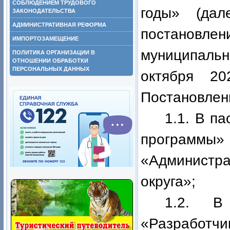
СОБЛЮДЕНИЕМ ТРУДОВОГО
годы» (дал
ЗАКОНОДАТЕЛЬСТВА
АДМИНИСТРАТИВНАЯ РЕФОРМА
постановле
ИМПОРТОЗАМЕЩЕНИЕ
муниципальн
ПОЛИТИКА ОРГАНИЗАЦИИ В
ОТНОШЕНИИ ОБРАБОТКИ
ПЕРСОНАЛЬНЫХ ДАННЫХ
октября 2
Постановлен
1.1. В п
программы
«Администр
округа»;
1.2. В
«Разработч