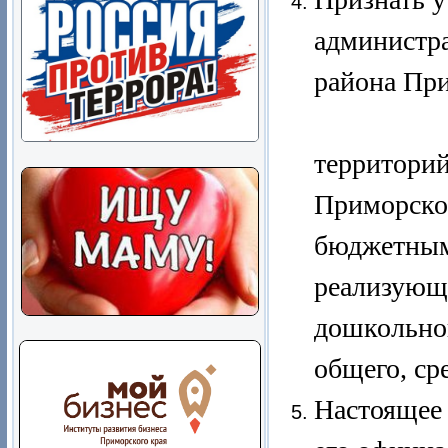
администр
района При
2022 го
территори
Приморско
бюджетным
реализующ
дошкольног
общего, ср
Настоящее 