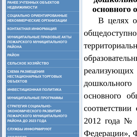
РАНЕЕ УЧТЕННЫХ ОБЪЕКТОВ
основного 
НЕДВИЖИМОСТИ
СОЦИАЛЬНО ОРИЕНТИРОВАННЫЕ
В целях о
НЕКОММЕРЧЕСКИЕ ОРГАНИЗАЦИИ
КОНТАКТНАЯ ИНФОРМАЦИЯ
общедоступно
МУНИЦИПАЛЬНЫЕ ПРАВОВЫЕ АКТЫ
ПОЖАРСКОГО МУНИЦИПАЛЬНОГО
территориа
РАЙОНА
РАЙОН
образоват
СЕЛЬСКОЕ ХОЗЯЙСТВО
реализующ
СХЕМА РАЗМЕЩЕНИЯ
НЕСТАЦИОНАРНЫХ ТОРГОВЫХ
дошкольного
ОБЪЕКТОВ
ИНВЕСТИЦИОННАЯ ПОЛИТИКА
основного об
МУНИЦИПАЛЬНЫЕ ПРОГРАММЫ
соответствии
СТРАТЕГИЯ СОЦИАЛЬНО-
ЭКОНОМИЧЕСКОГО РАЗВИТИЯ
ПОЖАРСКОГО МУНИЦИПАЛЬНОГО
2012 года № 
РАЙОНА ДО 2023 ГОДА
СЛУЖБЫ ИНФОРМИРУЮТ
Федерации», Ф