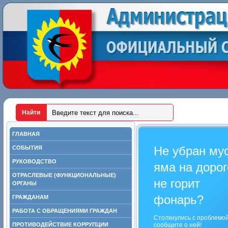
ГЛАВНАЯ
Не убран му
СОБЫТИЯ
РУКОВОДСТВО
яма на дорог
ОТРАСЛЕВЫЕ (ФУНКЦИОНАЛЬНЫЕ)
не горит
ОРГАНЫ
фонарь?
ГРАЖДАНАМ
РАБОТА С ОБРАЩЕНИЯМИ ГРАЖДАН
Столкнулись с проблемо
ПРОТИВОДЕЙСТВИЕ КОРРУПЦИИ
сообщите о ней!