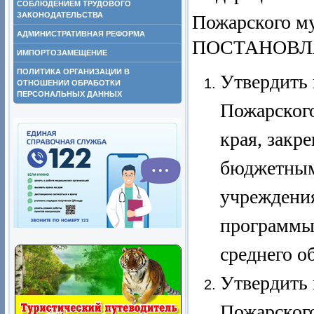
СОБЛЮДЕНИЕМ ТРУДОВОГО
ЗАКОНОДАТЕЛЬСТВА
Пожарского м
АДМИНИСТРАТИВНАЯ РЕФОРМА
ПОСТАНОВЛ
ИМПОРТОЗАМЕЩЕНИЕ
ПОЛИТИКА ОРГАНИЗАЦИИ В
Утвердить
ОТНОШЕНИИ ОБРАБОТКИ
ПЕРСОНАЛЬНЫХ ДАННЫХ
Пожарског
края, зак
бюджетным
учреждени
программы 
среднего о
Утвердить 
Пожарског