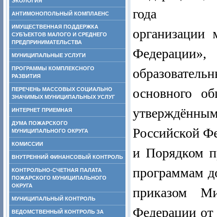
ЭКОЛОГИЯ
года № 1
АНТИМОНОПОЛЬНЫЙ КОМПЛАЕНС
ИМУЩЕСТВЕННАЯ ПОДДЕРЖКА
организации 
СУБЪЕКТОВ МАЛОГО И СРЕДНЕГО
ПРЕДПРИНИМАТЕЛЬСТВА
Федерации»,
МУНИЦИПАЛЬНЫЕ УСЛУГИ
ПРОГРАММЫ КОМПЛЕКСНОГО
образовател
РАЗВИТИЯ
основного об
ПЕРЕЧЕНЬ МАССОВЫХ СОЦИАЛЬНО
ЗНАЧИМЫХ МУНИЦИПАЛЬНЫХ УСЛУГ
утверждённым
ИНТЕРНЕТ ПРИЕМНАЯ
ДУМА ПОЖАРСКОГО
Российской Фе
МУНИЦИПАЛЬНОГО ОКРУГА
КОМИССИИ
и Порядком п
ВНУТРЕННИЙ ФИНАНСОВЫЙ КОНТРОЛЬ
программам д
КОНТРОЛЬНО-СЧЕТНАЯ ПАЛАТА
ПОЖАРСКОГО МУНИЦИПАЛЬНОГО
ОКРУГА
приказом Ми
МУНИЦИПАЛЬНЫЙ КОНТРОЛЬ
Федерации от
ВЕДОМСТВЕННЫЙ КОНТРОЛЬ ЗА