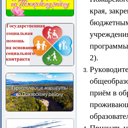
края, зак
бюджетным
учреждени
программы
2).
Руководит
общеобраз
приём в об
проживающи
образоват
Признать 