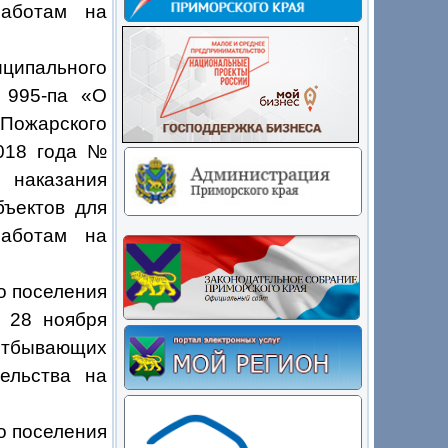
работам на
ципального
 995-па «О
Пожарского
2018 года №
 наказания
бъектов для
работам на
о поселения
т 28 ноября
отбывающих
ельства на
о поселения