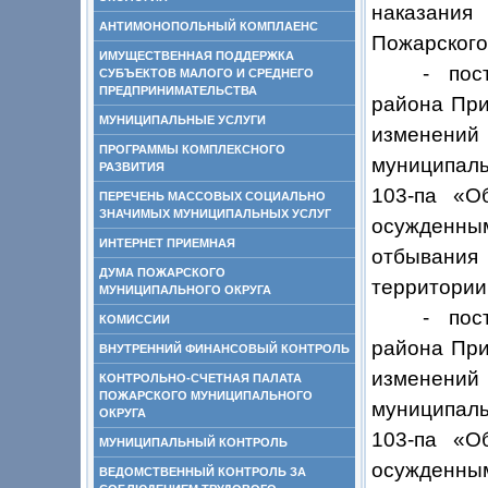
наказания
АНТИМОНОПОЛЬНЫЙ КОМПЛАЕНС
Пожарского
ИМУЩЕСТВЕННАЯ ПОДДЕРЖКА
- пос
СУБЪЕКТОВ МАЛОГО И СРЕДНЕГО
ПРЕДПРИНИМАТЕЛЬСТВА
района При
МУНИЦИПАЛЬНЫЕ УСЛУГИ
изменени
ПРОГРАММЫ КОМПЛЕКСНОГО
муниципаль
РАЗВИТИЯ
103-па «О
ПЕРЕЧЕНЬ МАССОВЫХ СОЦИАЛЬНО
ЗНАЧИМЫХ МУНИЦИПАЛЬНЫХ УСЛУГ
осужденным
ИНТЕРНЕТ ПРИЕМНАЯ
отбывания
ДУМА ПОЖАРСКОГО
территории
МУНИЦИПАЛЬНОГО ОКРУГА
- пос
КОМИССИИ
района При
ВНУТРЕННИЙ ФИНАНСОВЫЙ КОНТРОЛЬ
изменени
КОНТРОЛЬНО-СЧЕТНАЯ ПАЛАТА
ПОЖАРСКОГО МУНИЦИПАЛЬНОГО
муниципаль
ОКРУГА
103-па «О
МУНИЦИПАЛЬНЫЙ КОНТРОЛЬ
осужденным
ВЕДОМСТВЕННЫЙ КОНТРОЛЬ ЗА