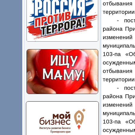
отбывания
территории
- пос
района При
изменени
муниципаль
103-па «О
осужденным
отбывания
территории
-
пос
района При
изменени
муниципаль
103-па «О
осужденным