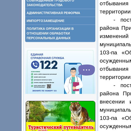
СОБЛЮДЕНИЕМ ТРУДОВОГО
отбывания
ЗАКОНОДАТЕЛЬСТВА
территории
АДМИНИСТРАТИВНАЯ РЕФОРМА
- пос
ИМПОРТОЗАМЕЩЕНИЕ
района При
ПОЛИТИКА ОРГАНИЗАЦИИ В
ОТНОШЕНИИ ОБРАБОТКИ
изменени
ПЕРСОНАЛЬНЫХ ДАННЫХ
муниципаль
103-па «О
осужденным
отбывания
территории
-
пос
района Пр
внесении 
муниципаль
103-па «О
осужденным