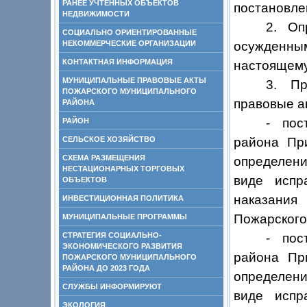
РАНЕЕ УЧТЕННЫХ ОБЪЕКТОВ
постановле
НЕДВИЖИМОСТИ
2. Оп
СОЦИАЛЬНО ОРИЕНТИРОВАННЫЕ
НЕКОММЕРЧЕСКИЕ ОРГАНИЗАЦИИ
осужденны
КОНТАКТНАЯ ИНФОРМАЦИЯ
настоящему
МУНИЦИПАЛЬНЫЕ ПРАВОВЫЕ АКТЫ
3. Пр
ПОЖАРСКОГО МУНИЦИПАЛЬНОГО
правовые а
РАЙОНА
- пос
РАЙОН
СЕЛЬСКОЕ ХОЗЯЙСТВО
района Пр
СХЕМА РАЗМЕЩЕНИЯ
определени
НЕСТАЦИОНАРНЫХ ТОРГОВЫХ
виде испр
ОБЪЕКТОВ
наказания
ИНВЕСТИЦИОННАЯ ПОЛИТИКА
Пожарского
МУНИЦИПАЛЬНЫЕ ПРОГРАММЫ
СТРАТЕГИЯ СОЦИАЛЬНО-
- пос
ЭКОНОМИЧЕСКОГО РАЗВИТИЯ
района Пр
ПОЖАРСКОГО МУНИЦИПАЛЬНОГО
РАЙОНА ДО 2023 ГОДА
определени
СЛУЖБЫ ИНФОРМИРУЮТ
виде испр
ЭКОЛОГИЯ