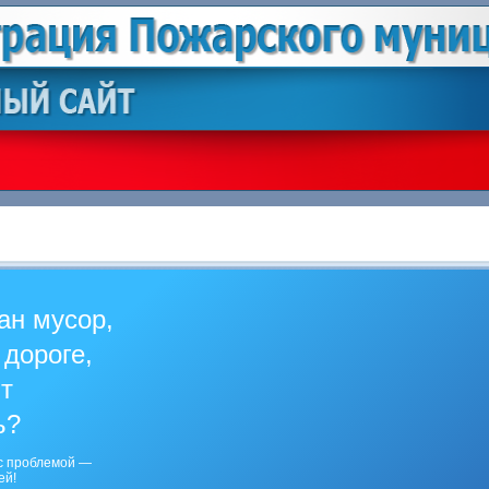
ан мусор,
 дороге,
ит
ь?
с проблемой —
ей!