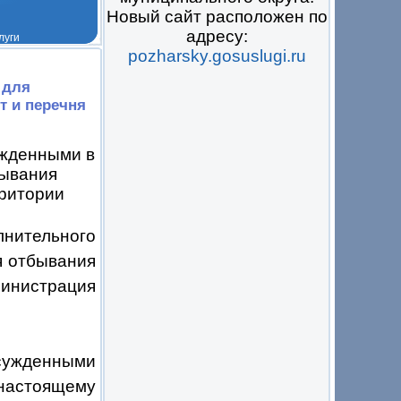
Новый сайт расположен по
адресу:
pozharsky.gosuslugi.ru
 на всё
 для
т и перечня
ужденными в
бывания
рритории
лнительного
я отбывания
инистрация
осужденными
 настоящему