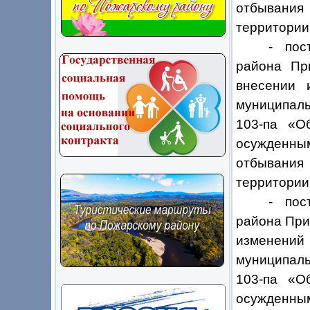
отбывания
территории
- пос
района Пр
внесении 
муниципаль
103-па «О
осужденным
отбывания
территории
- пос
района При
изменени
муниципаль
103-па «О
осужденным