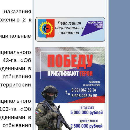
 наказания
ожению 2 к
иципальные
ципального
 43-па «Об
ужденными в
 отбывания
территории
ципального
103-па «Об
ужденными в
 отбывания