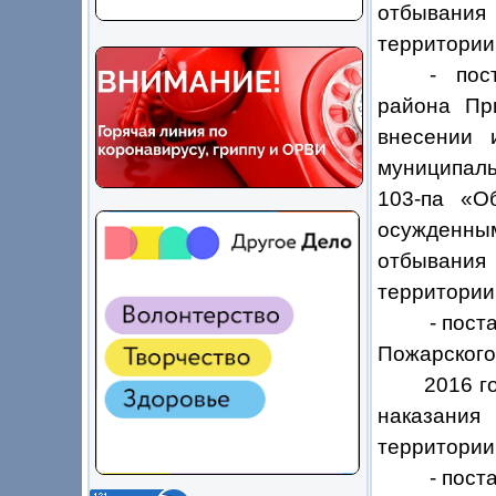
отбывания
территории
-
пос
района Пр
внесении 
муниципаль
103-па «О
осужденным
отбывания
территории
- пост
Пожарского
2016 года
наказания
территории
- пост