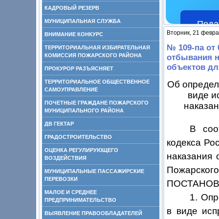
КАДРОВЫЙ РЕЗЕРВ
МУНИЦИПАЛЬНАЯ СЛУЖБА
Пода
Вторник, 21 февра
ВНИМАНИЕ КОНКУРС
№ 109-па от
ТЕРРИТОРИАЛЬНАЯ ИЗБИРАТЕЛЬНАЯ
КОМИССИЯ ПОЖАРСКОГО РАЙОНА
отбывания н
объектов дл
ПРОКУРОР РАЗЪЯСНЯЕТ
ТЕРРИТОРИАЛЬНОЕ ОБЩЕСТВЕННОЕ
Об определ
САМОУПРАВЛЕНИЕ
виде и
ПОЧЕТНЫЕ ГРАЖДАНЕ ПОЖАРСКОГО
наказан
МУНИЦИПАЛЬНОГО РАЙОНА
ДВ ГЕКТАР
В соо
ГРАДОСТРОИТЕЛЬСТВО
кодекса Ро
ОЦЕНКА РЕГУЛИРУЮЩЕГО
наказания 
ВОЗДЕЙСТВИЯ
Пожарского
МУНИЦИПАЛЬНЫЕ ПАССАЖИРСКИЕ
ПЕРЕВОЗКИ
ПОСТАНОВ
МАЛОЕ И СРЕДНЕЕ
1. Оп
ПРЕДПРИНИМАТЕЛЬСТВО
в виде исп
ВЫЯВЛЕНИЕ ПРАВООБЛАДАТЕЛЕЙ