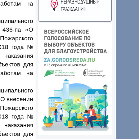
работам на
ципального
 436-па «О
Пожарского
2018 года №
 наказания
бъектов для
работам на
ципального
«О внесении
ожарского
2018 года №
 наказания
бъектов для