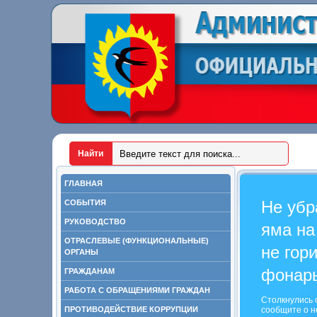
ГЛАВНАЯ
Не убр
СОБЫТИЯ
РУКОВОДСТВО
яма на
ОТРАСЛЕВЫЕ (ФУНКЦИОНАЛЬНЫЕ)
не гор
ОРГАНЫ
фонар
ГРАЖДАНАМ
РАБОТА С ОБРАЩЕНИЯМИ ГРАЖДАН
Столкнулись 
ПРОТИВОДЕЙСТВИЕ КОРРУПЦИИ
сообщите о н