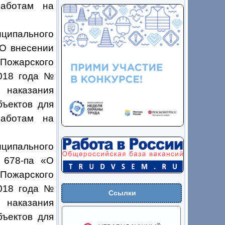
работам на
ципального
«О внесении
ожарского
2018 года №
 наказания
бъектов для
работам на
ципального
 678-па «О
Пожарского
2018 года №
Ссылки
 наказания
бъектов для