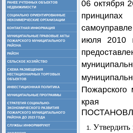
06 октября
РАНЕЕ УЧТЕННЫХ ОБЪЕКТОВ
НЕДВИЖИМОСТИ
принцип
СОЦИАЛЬНО ОРИЕНТИРОВАННЫЕ
НЕКОММЕРЧЕСКИЕ ОРГАНИЗАЦИИ
самоуправле
КОНТАКТНАЯ ИНФОРМАЦИЯ
МУНИЦИПАЛЬНЫЕ ПРАВОВЫЕ АКТЫ
июля 2010 
ПОЖАРСКОГО МУНИЦИПАЛЬНОГО
РАЙОНА
предоста
РАЙОН
СЕЛЬСКОЕ ХОЗЯЙСТВО
муниципал
СХЕМА РАЗМЕЩЕНИЯ
НЕСТАЦИОНАРНЫХ ТОРГОВЫХ
муниципал
ОБЪЕКТОВ
Пожарского 
ИНВЕСТИЦИОННАЯ ПОЛИТИКА
МУНИЦИПАЛЬНЫЕ ПРОГРАММЫ
края
СТРАТЕГИЯ СОЦИАЛЬНО-
ЭКОНОМИЧЕСКОГО РАЗВИТИЯ
ПОСТАНОВЛ
ПОЖАРСКОГО МУНИЦИПАЛЬНОГО
РАЙОНА ДО 2023 ГОДА
Утвердить
СЛУЖБЫ ИНФОРМИРУЮТ