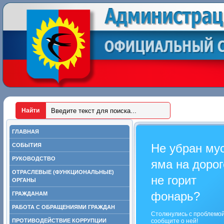
ГЛАВНАЯ
Не убран му
СОБЫТИЯ
РУКОВОДСТВО
яма на дорог
ОТРАСЛЕВЫЕ (ФУНКЦИОНАЛЬНЫЕ)
не горит
ОРГАНЫ
фонарь?
ГРАЖДАНАМ
РАБОТА С ОБРАЩЕНИЯМИ ГРАЖДАН
Столкнулись с проблемо
ПРОТИВОДЕЙСТВИЕ КОРРУПЦИИ
сообщите о ней!