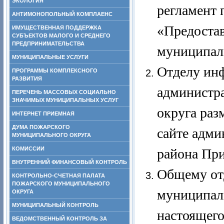
ЭКОЛОГИЯ
регламент 
АНТИМОНОПОЛЬНЫЙ КОМПЛАЕНС
«Предостав
ИМУЩЕСТВЕННАЯ ПОДДЕРЖКА
СУБЪЕКТОВ МАЛОГО И СРЕДНЕГО
ПРЕДПРИНИМАТЕЛЬСТВА
муниципал
МУНИЦИПАЛЬНЫЕ УСЛУГИ
Отделу ин
ПРОГРАММЫ КОМПЛЕКСНОГО
РАЗВИТИЯ
администр
ПЕРЕЧЕНЬ МАССОВЫХ СОЦИАЛЬНО
ЗНАЧИМЫХ МУНИЦИПАЛЬНЫХ УСЛУГ
округа раз
ИНТЕРНЕТ ПРИЕМНАЯ
ДУМА ПОЖАРСКОГО
сайте адм
МУНИЦИПАЛЬНОГО ОКРУГА
КОМИССИИ
района При
ВНУТРЕННИЙ ФИНАНСОВЫЙ КОНТРОЛЬ
Общему от
КОНТРОЛЬНО-СЧЕТНАЯ ПАЛАТА
ПОЖАРСКОГО МУНИЦИПАЛЬНОГО
муниципаль
ОКРУГА
МУНИЦИПАЛЬНЫЙ КОНТРОЛЬ
настоящего
ВЕДОМСТВЕННЫЙ КОНТРОЛЬ ЗА