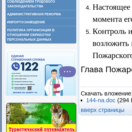
СОБЛЮДЕНИЕМ ТРУДОВОГО
Настоящее 
ЗАКОНОДАТЕЛЬСТВА
АДМИНИСТРАТИВНАЯ РЕФОРМА
момента ег
ИМПОРТОЗАМЕЩЕНИЕ
Контроль и
ПОЛИТИКА ОРГАНИЗАЦИИ В
ОТНОШЕНИИ ОБРАБОТКИ
ПЕРСОНАЛЬНЫХ ДАННЫХ
возложить 
Пожарского
Глава Пожар
В.М.
Скачать вложение
144-па.doc
(294 
вверх страницы