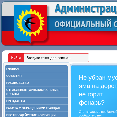
ГЛАВНАЯ
Не убран му
СОБЫТИЯ
РУКОВОДСТВО
яма на дорог
ОТРАСЛЕВЫЕ (ФУНКЦИОНАЛЬНЫЕ)
не горит
ОРГАНЫ
фонарь?
ГРАЖДАНАМ
РАБОТА С ОБРАЩЕНИЯМИ ГРАЖДАН
Столкнулись с проблемо
ПРОТИВОДЕЙСТВИЕ КОРРУПЦИИ
сообщите о ней!