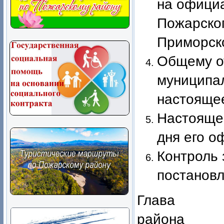
на офици
Пожарско
Приморско
Общему о
муниципал
настоящее
Настоящее
дня его о
Контроль 
постановл
Глава По
райо