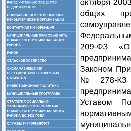
октября
РАНЕЕ УЧТЕННЫХ ОБЪЕКТОВ
НЕДВИЖИМОСТИ
общих при
СОЦИАЛЬНО ОРИЕНТИРОВАННЫЕ
НЕКОММЕРЧЕСКИЕ ОРГАНИЗАЦИИ
самоуправл
КОНТАКТНАЯ ИНФОРМАЦИЯ
Федеральным
МУНИЦИПАЛЬНЫЕ ПРАВОВЫЕ АКТЫ
ПОЖАРСКОГО МУНИЦИПАЛЬНОГО
209-ФЗ «О
РАЙОНА
РАЙОН
предпринима
СЕЛЬСКОЕ ХОЗЯЙСТВО
Законом При
СХЕМА РАЗМЕЩЕНИЯ
НЕСТАЦИОНАРНЫХ ТОРГОВЫХ
№ 278-КЗ 
ОБЪЕКТОВ
ИНВЕСТИЦИОННАЯ ПОЛИТИКА
предприним
МУНИЦИПАЛЬНЫЕ ПРОГРАММЫ
Уставом По
СТРАТЕГИЯ СОЦИАЛЬНО-
ЭКОНОМИЧЕСКОГО РАЗВИТИЯ
нормативным
ПОЖАРСКОГО МУНИЦИПАЛЬНОГО
РАЙОНА ДО 2023 ГОДА
муниципальн
СЛУЖБЫ ИНФОРМИРУЮТ