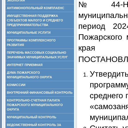
ЭКОЛОГИЯ
№ 44-НП
АНТИМОНОПОЛЬНЫЙ КОМПЛАЕНС
муниципальн
ИМУЩЕСТВЕННАЯ ПОДДЕРЖКА
СУБЪЕКТОВ МАЛОГО И СРЕДНЕГО
период 202
ПРЕДПРИНИМАТЕЛЬСТВА
МУНИЦИПАЛЬНЫЕ УСЛУГИ
Пожарского 
ПРОГРАММЫ КОМПЛЕКСНОГО
РАЗВИТИЯ
края
ПЕРЕЧЕНЬ МАССОВЫХ СОЦИАЛЬНО
ПОСТАНОВЛ
ЗНАЧИМЫХ МУНИЦИПАЛЬНЫХ УСЛУГ
ИНТЕРНЕТ ПРИЕМНАЯ
Утвердит
ДУМА ПОЖАРСКОГО
МУНИЦИПАЛЬНОГО ОКРУГА
программу
КОМИССИИ
ВНУТРЕННИЙ ФИНАНСОВЫЙ КОНТРОЛЬ
среднего 
КОНТРОЛЬНО-СЧЕТНАЯ ПАЛАТА
«самозан
ПОЖАРСКОГО МУНИЦИПАЛЬНОГО
ОКРУГА
муниципал
МУНИЦИПАЛЬНЫЙ КОНТРОЛЬ
ВЕДОМСТВЕННЫЙ КОНТРОЛЬ ЗА