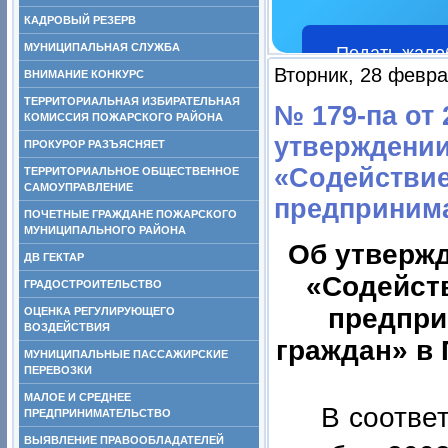
КАДРОВЫЙ РЕЗЕРВ
МУНИЦИПАЛЬНАЯ СЛУЖБА
Подать жало
Вторник, 28 февра
ВНИМАНИЕ КОНКУРС
ТЕРРИТОРИАЛЬНАЯ ИЗБИРАТЕЛЬНАЯ
№ 179-па от 
КОМИССИЯ ПОЖАРСКОГО РАЙОНА
утверждени
ПРОКУРОР РАЗЪЯСНЯЕТ
«Содействие
ТЕРРИТОРИАЛЬНОЕ ОБЩЕСТВЕННОЕ
САМОУПРАВЛЕНИЕ
предпринима
ПОЧЕТНЫЕ ГРАЖДАНЕ ПОЖАРСКОГО
МУНИЦИПАЛЬНОГО РАЙОНА
Об утверж
ДВ ГЕКТАР
«Содейств
ГРАДОСТРОИТЕЛЬСТВО
предпри
ОЦЕНКА РЕГУЛИРУЮЩЕГО
ВОЗДЕЙСТВИЯ
граждан» в
МУНИЦИПАЛЬНЫЕ ПАССАЖИРСКИЕ
ПЕРЕВОЗКИ
МАЛОЕ И СРЕДНЕЕ
В соотве
ПРЕДПРИНИМАТЕЛЬСТВО
ВЫЯВЛЕНИЕ ПРАВООБЛАДАТЕЛЕЙ