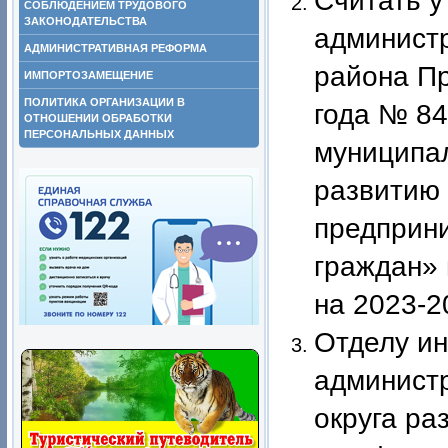
Считать у
СОБЛЮДЕНИЕМ ТРУДОВОГО
ЗАКОНОДАТЕЛЬСТВА
админист
АДМИНИСТРАТИВНАЯ РЕФОРМА
района Пр
ИМПОРТОЗАМЕЩЕНИЕ
ПОЛИТИКА ОРГАНИЗАЦИИ В
года № 8
ОТНОШЕНИИ ОБРАБОТКИ
ПЕРСОНАЛЬНЫХ ДАННЫХ
муниципа
развитию 
предприн
граждан» 
на 2023-2
Отделу и
админист
округа ра