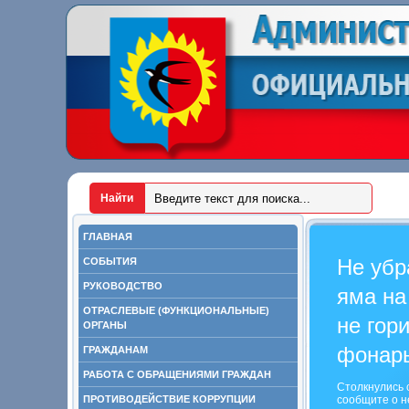
ГЛАВНАЯ
Не убр
СОБЫТИЯ
РУКОВОДСТВО
яма на
ОТРАСЛЕВЫЕ (ФУНКЦИОНАЛЬНЫЕ)
не гор
ОРГАНЫ
фонар
ГРАЖДАНАМ
РАБОТА С ОБРАЩЕНИЯМИ ГРАЖДАН
Столкнулись 
ПРОТИВОДЕЙСТВИЕ КОРРУПЦИИ
сообщите о н