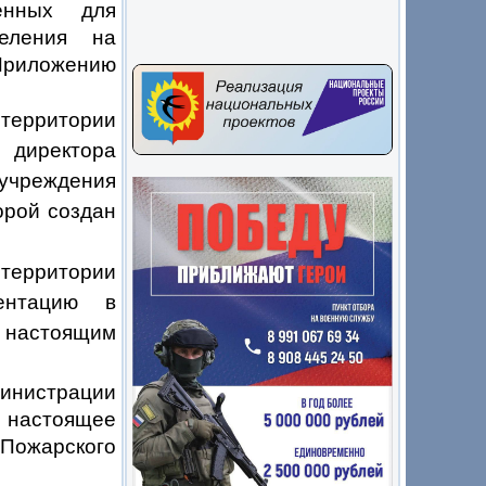
енных для
селения на
 Приложению
 территории
директора
учреждения
орой создан
 территории
ментацию в
астоящим
нистрации
настоящее
Пожарского