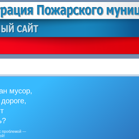
ан мусор,
 дороге,
ит
ь?
с проблемой —
ей!