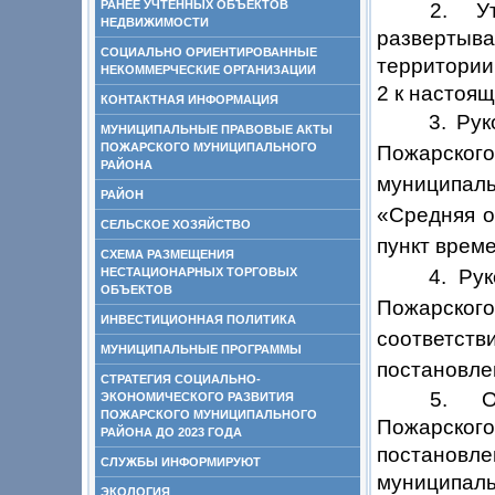
РАНЕЕ УЧТЕННЫХ ОБЪЕКТОВ
2. У
НЕДВИЖИМОСТИ
развертыв
СОЦИАЛЬНО ОРИЕНТИРОВАННЫЕ
территории
НЕКОММЕРЧЕСКИЕ ОРГАНИЗАЦИИ
2 к настоя
КОНТАКТНАЯ ИНФОРМАЦИЯ
3. Ру
МУНИЦИПАЛЬНЫЕ ПРАВОВЫЕ АКТЫ
ПОЖАРСКОГО МУНИЦИПАЛЬНОГО
Пожарско
РАЙОНА
муниципал
РАЙОН
«Средняя о
СЕЛЬСКОЕ ХОЗЯЙСТВО
пункт врем
СХЕМА РАЗМЕЩЕНИЯ
НЕСТАЦИОНАРНЫХ ТОРГОВЫХ
4. Ру
ОБЪЕКТОВ
Пожарског
ИНВЕСТИЦИОННАЯ ПОЛИТИКА
соотве
МУНИЦИПАЛЬНЫЕ ПРОГРАММЫ
постановле
СТРАТЕГИЯ СОЦИАЛЬНО-
5. О
ЭКОНОМИЧЕСКОГО РАЗВИТИЯ
ПОЖАРСКОГО МУНИЦИПАЛЬНОГО
Пожарско
РАЙОНА ДО 2023 ГОДА
постановл
СЛУЖБЫ ИНФОРМИРУЮТ
муниципаль
ЭКОЛОГИЯ