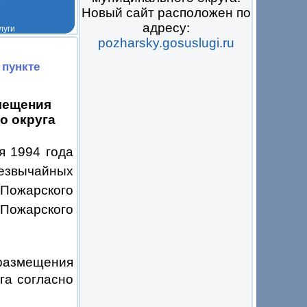
Новый сайт расположен по
адресу:
pozharsky.gosuslugi.ru
 на всё
 пункте
мещения
о округа
я 1994 года
езвычайных
 Пожарского
 Пожарского
размещения
га согласно