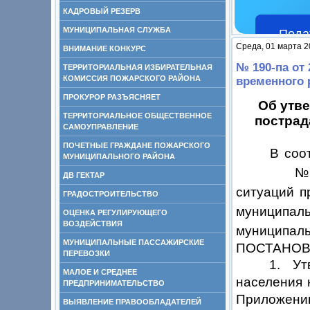
КАДРОВЫЙ РЕЗЕРВ
МУНИЦИПАЛЬНАЯ СЛУЖБА
Пода
Среда, 01 марта 2
ВНИМАНИЕ КОНКУРС
№ 190-па от
ТЕРРИТОРИАЛЬНАЯ ИЗБИРАТЕЛЬНАЯ
КОМИССИЯ ПОЖАРСКОГО РАЙОНА
временного 
ПРОКУРОР РАЗЪЯСНЯЕТ
Об утв
ТЕРРИТОРИАЛЬНОЕ ОБЩЕСТВЕННОЕ
пострад
САМОУПРАВЛЕНИЕ
ПОЧЕТНЫЕ ГРАЖДАНЕ ПОЖАРСКОГО
В соо
МУНИЦИПАЛЬНОГО РАЙОНА
№ 68-ФЗ «
ДВ ГЕКТАР
ситуаций п
ГРАДОСТРОИТЕЛЬСТВО
муниципаль
ОЦЕНКА РЕГУЛИРУЮЩЕГО
ВОЗДЕЙСТВИЯ
муниципаль
МУНИЦИПАЛЬНЫЕ ПАССАЖИРСКИЕ
ПОСТАНОВ
ПЕРЕВОЗКИ
1. Ут
МАЛОЕ И СРЕДНЕЕ
населения 
ПРЕДПРИНИМАТЕЛЬСТВО
Приложению
ВЫЯВЛЕНИЕ ПРАВООБЛАДАТЕЛЕЙ