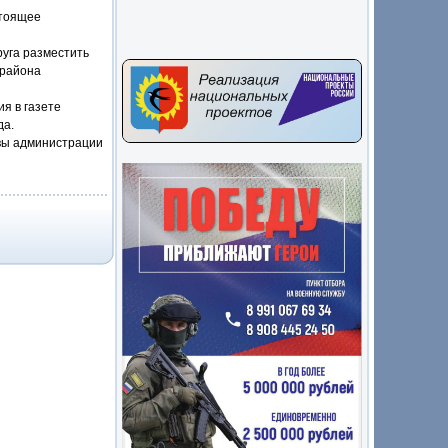
стоящее
уга разместить
 района
я в газете
да.
авы администрации