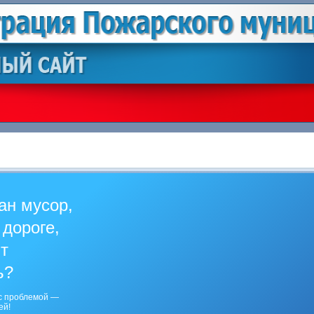
ан мусор,
 дороге,
ит
ь?
с проблемой —
ей!