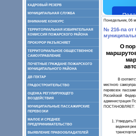
КАДРОВЫЙ РЕЗЕРВ
МУНИЦИПАЛЬНАЯ СЛУЖБА
Пода
Понедельник, 06 м
ВНИМАНИЕ КОНКУРС
№ 216-па от
ТЕРРИТОРИАЛЬНАЯ ИЗБИРАТЕЛЬНАЯ
КОМИССИЯ ПОЖАРСКОГО РАЙОНА
муниципальн
ПРОКУРОР РАЗЪЯСНЯЕТ
О пор
ТЕРРИТОРИАЛЬНОЕ ОБЩЕСТВЕННОЕ
маршрутов
САМОУПРАВЛЕНИЕ
мар
ПОЧЕТНЫЕ ГРАЖДАНЕ ПОЖАРСКОГО
авт
МУНИЦИПАЛЬНОГО РАЙОНА
ДВ ГЕКТАР
В соответс
местного самоупра
ГРАДОСТРОИТЕЛЬСТВО
перевозок пассаж
ОЦЕНКА РЕГУЛИРУЮЩЕГО
Российской Федер
ВОЗДЕЙСТВИЯ
администрация По
МУНИЦИПАЛЬНЫЕ ПАССАЖИРСКИЕ
ПОСТАНОВЛЯЕТ:
ПЕРЕВОЗКИ
МАЛОЕ И СРЕДНЕЕ
Утвердить П
ПРЕДПРИНИМАТЕЛЬСТВО
ведения рее
транспортом
ВЫЯВЛЕНИЕ ПРАВООБЛАДАТЕЛЕЙ