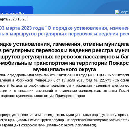
ть жалобу
Жалобы
арта 2023 10:23
 03 марта 2023 года "О порядке установления, измене
ых маршрутов регулярных перевозок и ведения реес
ядке установления, изменения, отмены муници
 регулярных перевозок и ведения реестра мун
шрутов регулярных перевозок пассажиров и ба
омобильным транспортом на территории Пожарс
муниципального округа
твии с федеральными законами от 06 октября 2003 года
№ 131-ФЗ
«Об общих при
вления в Российской Федерации», от 13 июля 2015 года
№ 220-ФЗ
«Об орган
иров и багажа автомобильным транспортом и городским наземным электричес
ации и о внесении изменений в отдельные законодательные акты Росси
жарского муниципального округа Приморского края
орядок установления, изменения, отмены муниципальных маршрутов регулярных 
стра муниципальных маршрутов регулярных перевозок пассажиров и багажа авт
 в границах Пожарского муниципального округа (прилагается).