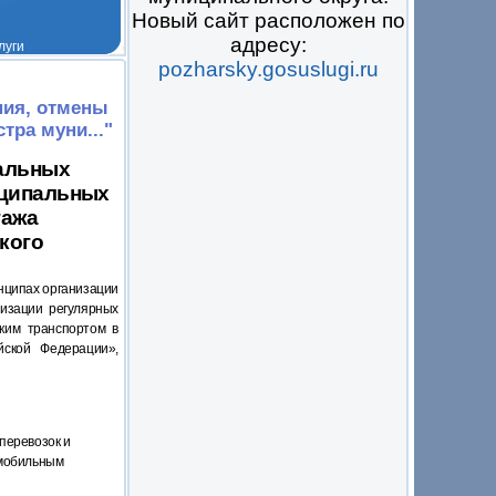
Новый сайт расположен по
адресу:
pozharsky.gosuslugi.ru
 на всё
ния, отмены
тра муни..."
пальных
иципальных
гажа
кого
нципах организации
изации регулярных
ким транспортом в
йской Федерации»,
перевозок и
омобильным