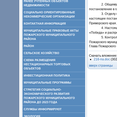
РАНЕЕ УЧТЕННЫХ ОБЪЕКТОВ
2. Общему
НЕДВИЖИМОСТИ
постановление в г
СОЦИАЛЬНО ОРИЕНТИРОВАННЫЕ
3. Отделу
НЕКОММЕРЧЕСКИЕ ОРГАНИЗАЦИИ
настоящее постан
Приморского края.
КОНТАКТНАЯ ИНФОРМАЦИЯ
4. Настоя
МУНИЦИПАЛЬНЫЕ ПРАВОВЫЕ АКТЫ
«Победа» и распро
ПОЖАРСКОГО МУНИЦИПАЛЬНОГО
5. Контро
РАЙОНА
Пожарского муниц
РАЙОН
Глава Пожарс
СЕЛЬСКОЕ ХОЗЯЙСТВО
Скачать вложение
216-па.doc
(30
СХЕМА РАЗМЕЩЕНИЯ
НЕСТАЦИОНАРНЫХ ТОРГОВЫХ
вверх страницы
ОБЪЕКТОВ
ИНВЕСТИЦИОННАЯ ПОЛИТИКА
МУНИЦИПАЛЬНЫЕ ПРОГРАММЫ
СТРАТЕГИЯ СОЦИАЛЬНО-
ЭКОНОМИЧЕСКОГО РАЗВИТИЯ
ПОЖАРСКОГО МУНИЦИПАЛЬНОГО
РАЙОНА ДО 2023 ГОДА
СЛУЖБЫ ИНФОРМИРУЮТ
ЭКОЛОГИЯ