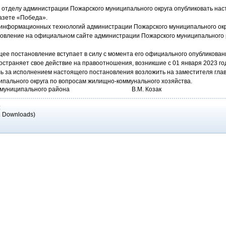
 отделу администрации Пожарского муниципального округа опубликовать на
азете «Победа».
 информационных технологий администрации Пожарского муниципального окр
овление на официальном сайте администрации Пожарского муниципального
щее постановление вступает в силу с момента его официального опубликовани
страняет свое действие на правоотношения, возникшие с 01 января 2023 го
ль за исполнением настоящего постановления возложить на заместителя гл
ипального округа по вопросам жилищно-коммунального хозяйства.
кого муниципального района В.М. Козак
:
2 Downloads)