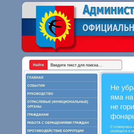
ГЛАВНАЯ
Не убр
СОБЫТИЯ
РУКОВОДСТВО
яма на
ОТРАСЛЕВЫЕ (ФУНКЦИОНАЛЬНЫЕ)
не гор
ОРГАНЫ
фонар
ГРАЖДАНАМ
РАБОТА С ОБРАЩЕНИЯМИ ГРАЖДАН
Столкнулись 
ПРОТИВОДЕЙСТВИЕ КОРРУПЦИИ
сообщите о н