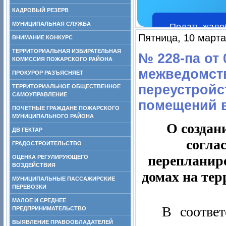
КАДРОВЫЙ РЕЗЕРВ
МУНИЦИПАЛЬНАЯ СЛУЖБА
Подать жало
Пятница, 10 марта
ВНИМАНИЕ КОНКУРС
ТЕРРИТОРИАЛЬНАЯ ИЗБИРАТЕЛЬНАЯ
№ 228-па от 
КОМИССИЯ ПОЖАРСКОГО РАЙОНА
межведомст
ПРОКУРОР РАЗЪЯСНЯЕТ
переустройс
ТЕРРИТОРИАЛЬНОЕ ОБЩЕСТВЕННОЕ
САМОУПРАВЛЕНИЕ
помещений в
ПОЧЕТНЫЕ ГРАЖДАНЕ ПОЖАРСКОГО
МУНИЦИПАЛЬНОГО РАЙОНА
О создан
ДВ ГЕКТАР
согла
ГРАДОСТРОИТЕЛЬСТВО
перепланир
ОЦЕНКА РЕГУЛИРУЮЩЕГО
ВОЗДЕЙСТВИЯ
домах на те
МУНИЦИПАЛЬНЫЕ ПАССАЖИРСКИЕ
ПЕРЕВОЗКИ
МАЛОЕ И СРЕДНЕЕ
В соответ
ПРЕДПРИНИМАТЕЛЬСТВО
ВЫЯВЛЕНИЕ ПРАВООБЛАДАТЕЛЕЙ