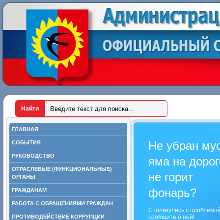
ГЛАВНАЯ
Не убран му
СОБЫТИЯ
РУКОВОДСТВО
яма на дорог
ОТРАСЛЕВЫЕ (ФУНКЦИОНАЛЬНЫЕ)
не горит
ОРГАНЫ
фонарь?
ГРАЖДАНАМ
РАБОТА С ОБРАЩЕНИЯМИ ГРАЖДАН
Столкнулись с проблемо
ПРОТИВОДЕЙСТВИЕ КОРРУПЦИИ
сообщите о ней!