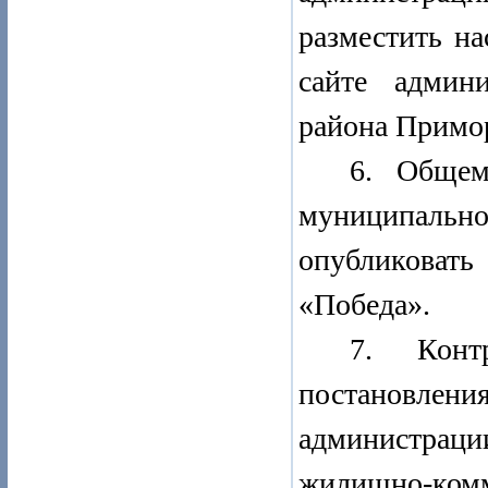
разместить н
сайте админ
района Примор
6. Общем
муниципал
опубликоват
«Победа».
7.
Кон
постановлен
администраци
жилищно-комм