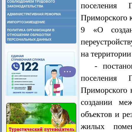
СОБЛЮДЕНИЕМ ТРУДОВОГО
поселения П
ЗАКОНОДАТЕЛЬСТВА
АДМИНИСТРАТИВНАЯ РЕФОРМА
Приморского
ИМПОРТОЗАМЕЩЕНИЕ
9 «О создан
ПОЛИТИКА ОРГАНИЗАЦИИ В
ОТНОШЕНИИ ОБРАБОТКИ
переустройст
ПЕРСОНАЛЬНЫХ ДАННЫХ
на территории
- постано
поселения П
Приморского 
создании ме
объектов и ре
жилых помещ