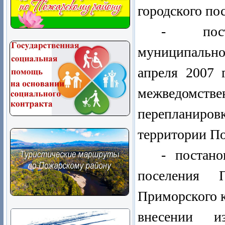
городского по
- пост
муниципальн
апреля 2007 
межведомств
перепланир
территории По
- постано
поселения П
Приморского к
внесении и