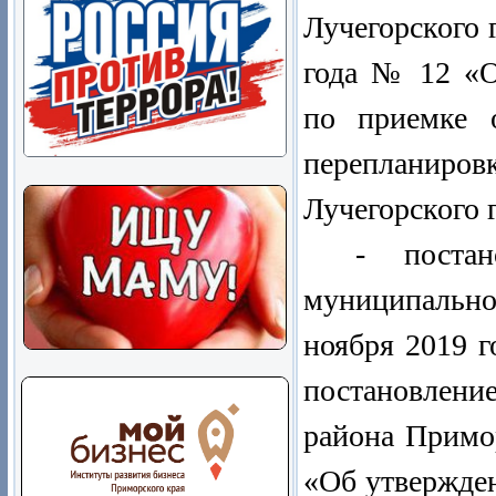
Лучегорского 
года № 12 «О
по приемке о
перепланиро
Лучегорского 
- постан
муниципальн
ноября 2019 
постановлен
района Примор
«Об утвержде