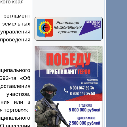
кого края
регламент
 земельных
оуправления
 проведения
ципального
593-па «Об
ставления
 участков,
ения или в
я торгов»»;
ципального
О внесении