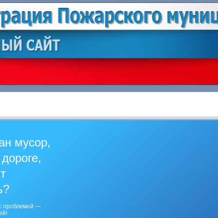
ан мусор,
 дороге,
ит
ь?
с проблемой —
ей!