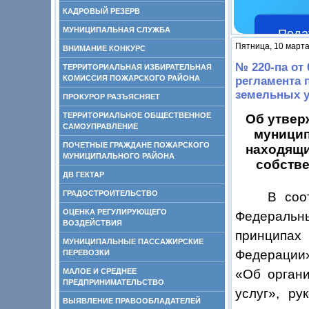
КАДРОВЫЙ РЕЗЕРВ
МУНИЦИПАЛЬНАЯ СЛУЖБА
Пода
Пятница, 10 марта
ВНИМАНИЕ КОНКУРС
№ 220-па от
ТЕРРИТОРИАЛЬНАЯ ИЗБИРАТЕЛЬНАЯ
КОМИССИЯ ПОЖАРСКОГО РАЙОНА
регламента 
земельных у
ПРОКУРОР РАЗЪЯСНЯЕТ
ТЕРРИТОРИАЛЬНОЕ ОБЩЕСТВЕННОЕ
Об утвер
САМОУПРАВЛЕНИЕ
муницип
ПОЧЕТНЫЕ ГРАЖДАНЕ ПОЖАРСКОГО
находящи
МУНИЦИПАЛЬНОГО РАЙОНА
собстве
ДВ ГЕКТАР
ГРАДОСТРОИТЕЛЬСТВО
В соо
ОЦЕНКА РЕГУЛИРУЮЩЕГО
Федеральны
ВОЗДЕЙСТВИЯ
принципах
МУНИЦИПАЛЬНЫЕ ПАССАЖИРСКИЕ
Федерации
ПЕРЕВОЗКИ
МАЛОЕ И СРЕДНЕЕ
«Об органи
ПРЕДПРИНИМАТЕЛЬСТВО
услуг», ру
ВЫЯВЛЕНИЕ ПРАВООБЛАДАТЕЛЕЙ