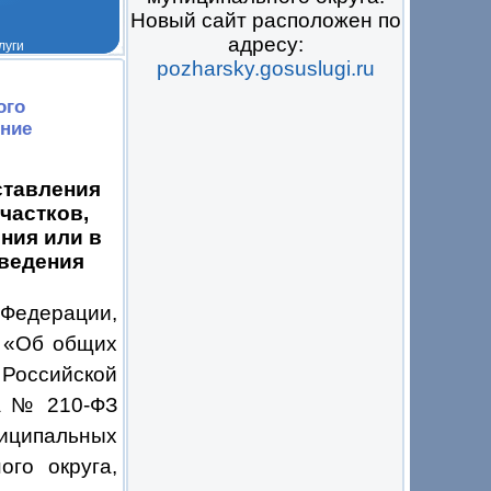
Новый сайт расположен по
адресу:
pozharsky.gosuslugi.ru
 на всё
ого
ение
ставления
частков,
ния или в
оведения
Федерации,
З «Об общих
Российской
а № 210-ФЗ
ниципальных
ого округа,