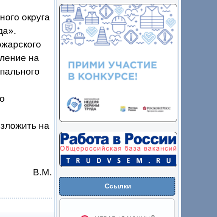
ого округа
да».
ожарского
вление на
пального
го
озложить на
на В.М.
Ссылки