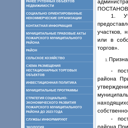
администра
РАНЕЕ УЧТЕННЫХ ОБЪЕКТОВ
НЕДВИЖИМОСТИ
ПОСТАНОВ
СОЦИАЛЬНО ОРИЕНТИРОВАННЫЕ
1. У
НЕКОММЕРЧЕСКИЕ ОРГАНИЗАЦИИ
предостав
КОНТАКТНАЯ ИНФОРМАЦИЯ
участков, 
МУНИЦИПАЛЬНЫЕ ПРАВОВЫЕ АКТЫ
ПОЖАРСКОГО МУНИЦИПАЛЬНОГО
или в собс
РАЙОНА
торгов».
РАЙОН
СЕЛЬСКОЕ ХОЗЯЙСТВО
Призна
СХЕМА РАЗМЕЩЕНИЯ
- пос
НЕСТАЦИОНАРНЫХ ТОРГОВЫХ
ОБЪЕКТОВ
района Пр
ИНВЕСТИЦИОННАЯ ПОЛИТИКА
утвержде
МУНИЦИПАЛЬНЫЕ ПРОГРАММЫ
муниципал
СТРАТЕГИЯ СОЦИАЛЬНО-
находящих
ЭКОНОМИЧЕСКОГО РАЗВИТИЯ
ПОЖАРСКОГО МУНИЦИПАЛЬНОГО
собственно
РАЙОНА ДО 2023 ГОДА
- пос
СЛУЖБЫ ИНФОРМИРУЮТ
района При
ЭКОЛОГИЯ