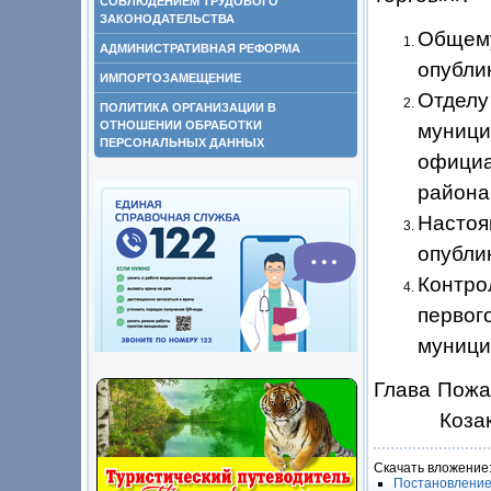
СОБЛЮДЕНИЕМ ТРУДОВОГО
ЗАКОНОДАТЕЛЬСТВА
Общему
АДМИНИСТРАТИВНАЯ РЕФОРМА
опубли
ИМПОРТОЗАМЕЩЕНИЕ
Отделу
ПОЛИТИКА ОРГАНИЗАЦИИ В
ОТНОШЕНИИ ОБРАБОТКИ
муници
ПЕРСОНАЛЬНЫХ ДАННЫХ
официа
района
Настоя
опубли
Контро
первог
муници
Глава 
Коза
Скачать вложение
Постановление