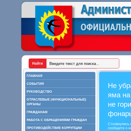
ГЛАВНАЯ
Не убр
СОБЫТИЯ
РУКОВОДСТВО
яма на
ОТРАСЛЕВЫЕ (ФУНКЦИОНАЛЬНЫЕ)
не гор
ОРГАНЫ
фонар
ГРАЖДАНАМ
РАБОТА С ОБРАЩЕНИЯМИ ГРАЖДАН
Столкнулись 
ПРОТИВОДЕЙСТВИЕ КОРРУПЦИИ
сообщите о н