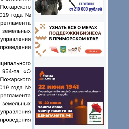
ожарского
2019 года №
егламента
 земельных
оуправления
 проведения
ципального
 954-па «
О
Пожарского
2019 года №
егламента
 земельных
оуправления
 проведения