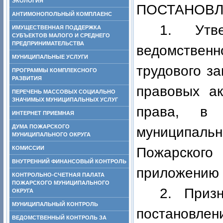
ЭКОЛОГИЯ
ПОСТАНОВЛ
АНТИМОНОПОЛЬНЫЙ КОМПЛАЕНС
1. Утве
ИМУЩЕСТВЕННАЯ ПОДДЕРЖКА
СУБЪЕКТОВ МАЛОГО И СРЕДНЕГО
ПРЕДПРИНИМАТЕЛЬСТВА
ведомстве
МУНИЦИПАЛЬНЫЕ УСЛУГИ
трудового з
ПРОГРАММЫ КОМПЛЕКСНОГО
РАЗВИТИЯ
правовых ак
ПЕРЕЧЕНЬ МАССОВЫХ СОЦИАЛЬНО
ЗНАЧИМЫХ МУНИЦИПАЛЬНЫХ УСЛУГ
права, в 
ИНТЕРНЕТ ПРИЕМНАЯ
ДУМА ПОЖАРСКОГО
муниципал
МУНИЦИПАЛЬНОГО ОКРУГА
КОМИССИИ
Пожарского
ВНУТРЕННИЙ ФИНАНСОВЫЙ КОНТРОЛЬ
приложению 
КОНТРОЛЬНО-СЧЕТНАЯ ПАЛАТА
ПОЖАРСКОГО МУНИЦИПАЛЬНОГО
2. Приз
ОКРУГА
МУНИЦИПАЛЬНЫЙ КОНТРОЛЬ
постановл
ВЕДОМСТВЕННЫЙ КОНТРОЛЬ ЗА