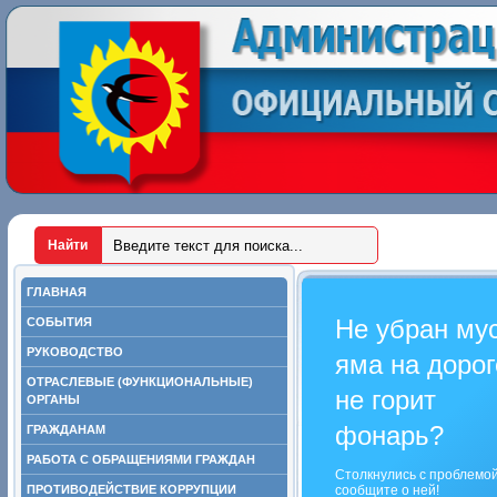
ГЛАВНАЯ
Не убран му
СОБЫТИЯ
РУКОВОДСТВО
яма на дорог
ОТРАСЛЕВЫЕ (ФУНКЦИОНАЛЬНЫЕ)
не горит
ОРГАНЫ
фонарь?
ГРАЖДАНАМ
РАБОТА С ОБРАЩЕНИЯМИ ГРАЖДАН
Столкнулись с проблемо
ПРОТИВОДЕЙСТВИЕ КОРРУПЦИИ
сообщите о ней!