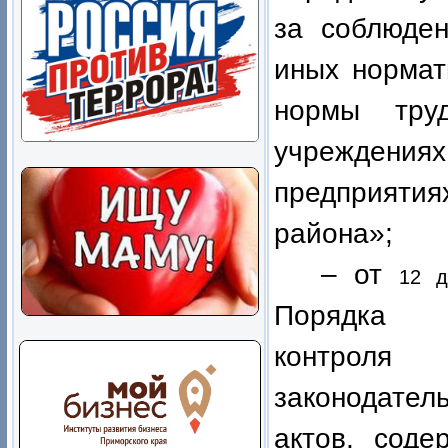
за соблюден
иных нормат
нормы тру
учреждени
предприят
района»;
– от
12 д
Порядка о
контроля
законодател
актов, соде