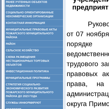
РАНЕЕ УЧТЕННЫХ ОБЪЕКТОВ
предприят
НЕДВИЖИМОСТИ
СОЦИАЛЬНО ОРИЕНТИРОВАННЫЕ
НЕКОММЕРЧЕСКИЕ ОРГАНИЗАЦИИ
Руководств
КОНТАКТНАЯ ИНФОРМАЦИЯ
МУНИЦИПАЛЬНЫЕ ПРАВОВЫЕ АКТЫ
от 07 но
ПОЖАРСКОГО МУНИЦИПАЛЬНОГО
РАЙОНА
порядке 
РАЙОН
СЕЛЬСКОЕ ХОЗЯЙСТВО
ведомстве
СХЕМА РАЗМЕЩЕНИЯ
НЕСТАЦИОНАРНЫХ ТОРГОВЫХ
трудового з
ОБЪЕКТОВ
ИНВЕСТИЦИОННАЯ ПОЛИТИКА
правовых ак
МУНИЦИПАЛЬНЫЕ ПРОГРАММЫ
права, на
СТРАТЕГИЯ СОЦИАЛЬНО-
ЭКОНОМИЧЕСКОГО РАЗВИТИЯ
администра
ПОЖАРСКОГО МУНИЦИПАЛЬНОГО
РАЙОНА ДО 2023 ГОДА
округа Примо
СЛУЖБЫ ИНФОРМИРУЮТ