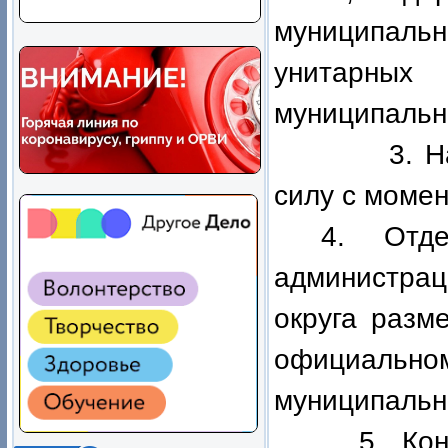
муниципаль
унитарны
муниципальн
3. Настоя
силу с момен
4. Отде
администра
округа разм
официальном
муниципальн
5. Контр