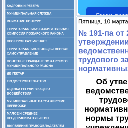
КАДРОВЫЙ РЕЗЕРВ
МУНИЦИПАЛЬНАЯ СЛУЖБА
Подать жало
Пятница, 10 марта
ВНИМАНИЕ КОНКУРС
ТЕРРИТОРИАЛЬНАЯ ИЗБИРАТЕЛЬНАЯ
№ 191-па от 
КОМИССИЯ ПОЖАРСКОГО РАЙОНА
утверждении
ПРОКУРОР РАЗЪЯСНЯЕТ
ведомственн
ТЕРРИТОРИАЛЬНОЕ ОБЩЕСТВЕННОЕ
САМОУПРАВЛЕНИЕ
трудового з
ПОЧЕТНЫЕ ГРАЖДАНЕ ПОЖАРСКОГО
МУНИЦИПАЛЬНОГО РАЙОНА
нормативных
ДВ ГЕКТАР
Об утв
ГРАДОСТРОИТЕЛЬСТВО
ведомстве
ОЦЕНКА РЕГУЛИРУЮЩЕГО
ВОЗДЕЙСТВИЯ
трудов
МУНИЦИПАЛЬНЫЕ ПАССАЖИРСКИЕ
ПЕРЕВОЗКИ
нормативн
МАЛОЕ И СРЕДНЕЕ
нормы тру
ПРЕДПРИНИМАТЕЛЬСТВО
учрежден
ВЫЯВЛЕНИЕ ПРАВООБЛАДАТЕЛЕЙ