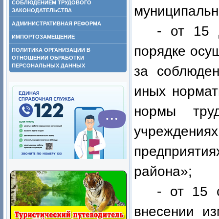
СОБЛЮДЕНИЕМ ТРУДОВОГО
муниципальн
ЗАКОНОДАТЕЛЬСТВА
АДМИНИСТРАТИВНАЯ РЕФОРМА
- от 15
ИМПОРТОЗАМЕЩЕНИЕ
порядке осу
ПОЛИТИКА ОРГАНИЗАЦИИ В
ОТНОШЕНИИ ОБРАБОТКИ
ПЕРСОНАЛЬНЫХ ДАННЫХ
за соблюден
иных нормат
нормы тру
учреждени
предприят
района»;
- от 15
внесении из