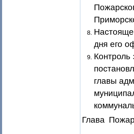
Пожарско
Приморско
Настоящее
дня его о
Контроль 
постановл
главы ад
муниципал
коммуналь
Глава Пож
В.М.