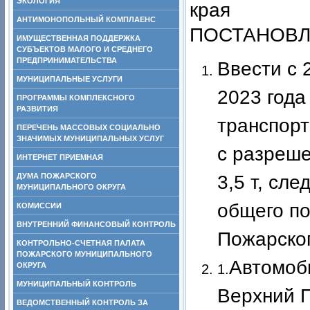
ЭКОЛОГИЯ
края
АНТИМОНОПОЛЬНЫЙ КОМПЛАЕНС
ПОСТАНОВЛ
ИМУЩЕСТВЕННАЯ ПОДДЕРЖКА
СУБЪЕКТОВ МАЛОГО И СРЕДНЕГО
ПРЕДПРИНИМАТЕЛЬСТВА
Ввести с 
МУНИЦИПАЛЬНЫЕ УСЛУГИ
2023 года
ПРОГРАММЫ КОМПЛЕКСНОГО
РАЗВИТИЯ
транспорт
ПЕРЕЧЕНЬ МАССОВЫХ СОЦИАЛЬНО
ЗНАЧИМЫХ МУНИЦИПАЛЬНЫХ УСЛУГ
с разреш
ИНТЕРНЕТ ПРИЕМНАЯ
ДУМА ПОЖАРСКОГО
3,5 т, сл
МУНИЦИПАЛЬНОГО ОКРУГА
общего по
КОМИССИИ
ВНУТРЕННИЙ ФИНАНСОВЫЙ КОНТРОЛЬ
Пожарског
КОНТРОЛЬНО-СЧЕТНАЯ ПАЛАТА
ПОЖАРСКОГО МУНИЦИПАЛЬНОГО
Автомоб
ОКРУГА
1.
МУНИЦИПАЛЬНЫЙ КОНТРОЛЬ
Верхний 
ВЕДОМСТВЕННЫЙ КОНТРОЛЬ ЗА