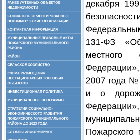
декабря
РАНЕЕ УЧТЕННЫХ ОБЪЕКТОВ
НЕДВИЖИМОСТИ
безопасн
СОЦИАЛЬНО ОРИЕНТИРОВАННЫЕ
НЕКОММЕРЧЕСКИЕ ОРГАНИЗАЦИИ
Федеральным
КОНТАКТНАЯ ИНФОРМАЦИЯ
МУНИЦИПАЛЬНЫЕ ПРАВОВЫЕ АКТЫ
131-ФЗ «О
ПОЖАРСКОГО МУНИЦИПАЛЬНОГО
РАЙОНА
местного 
РАЙОН
СЕЛЬСКОЕ ХОЗЯЙСТВО
Федерации»,
СХЕМА РАЗМЕЩЕНИЯ
2007 года №
НЕСТАЦИОНАРНЫХ ТОРГОВЫХ
ОБЪЕКТОВ
и о дорож
ИНВЕСТИЦИОННАЯ ПОЛИТИКА
МУНИЦИПАЛЬНЫЕ ПРОГРАММЫ
Федерации»,
СТРАТЕГИЯ СОЦИАЛЬНО-
ЭКОНОМИЧЕСКОГО РАЗВИТИЯ
муниципал
ПОЖАРСКОГО МУНИЦИПАЛЬНОГО
РАЙОНА ДО 2023 ГОДА
Пожарского 
СЛУЖБЫ ИНФОРМИРУЮТ