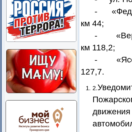
-
«Фед
км 44;
-
«Ве
км 118,2;
-
«Яс
127,7.
Уведоми
2.
Пожарском
движения 
автомоби