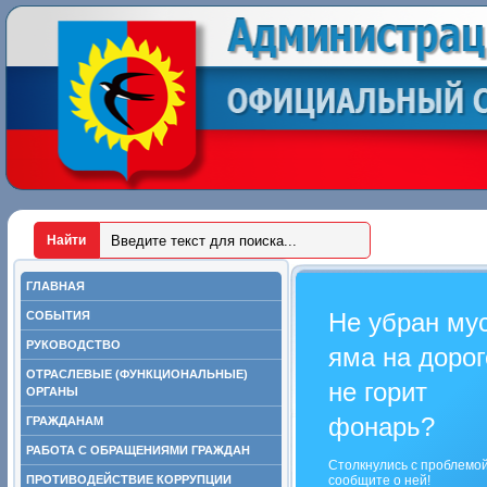
ГЛАВНАЯ
Не убран му
СОБЫТИЯ
РУКОВОДСТВО
яма на дорог
ОТРАСЛЕВЫЕ (ФУНКЦИОНАЛЬНЫЕ)
не горит
ОРГАНЫ
фонарь?
ГРАЖДАНАМ
РАБОТА С ОБРАЩЕНИЯМИ ГРАЖДАН
Столкнулись с проблемо
ПРОТИВОДЕЙСТВИЕ КОРРУПЦИИ
сообщите о ней!