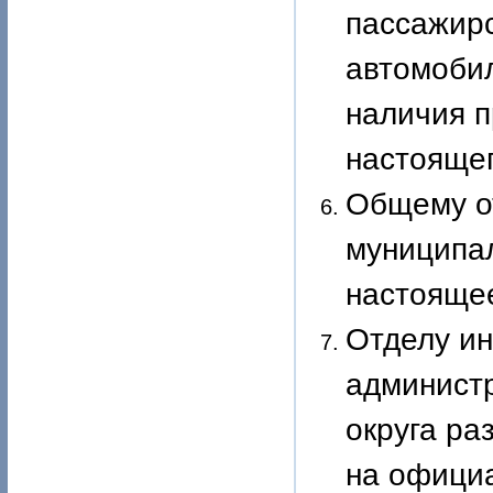
пассажирс
автомобил
наличия п
настоящег
Общему о
муниципал
настоящее
Отделу и
админист
округа ра
на офици