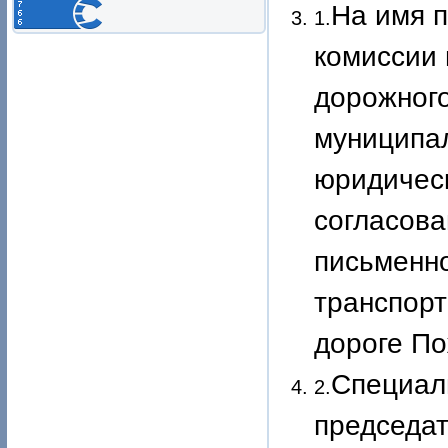
На
имя
п
1.
комиссии 
дорожног
муниципал
юридическ
согласова
письменно
транспорт
дороге По
Специал
2.
председа