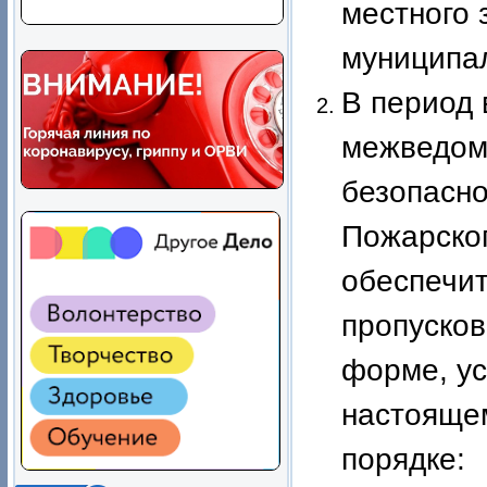
местного 
муниципал
В период 
межведом
безопасн
Пожарског
обеспечит
пропусков
форме, у
настояще
порядке: