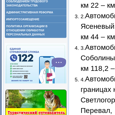
СОБЛЮДЕНИЕМ ТРУДОВОГО
км 22 – км
ЗАКОНОДАТЕЛЬСТВА
АДМИНИСТРАТИВНАЯ РЕФОРМА
Автомоб
2.
ИМПОРТОЗАМЕЩЕНИЕ
Ясеневый
ПОЛИТИКА ОРГАНИЗАЦИИ В
ОТНОШЕНИИ ОБРАБОТКИ
ПЕРСОНАЛЬНЫХ ДАННЫХ
км 44 – км
Автомоб
3.
Соболины
км 118,2 –
Автомоб
4.
границах 
Светлогор
Перевал,