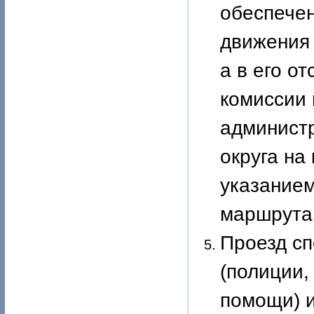
обеспече
движения 
а в его о
комиссии
админист
округа на
указанием
маршрута,
Проезд сп
(полиции,
помощи) 