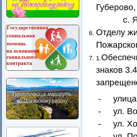
Губерово,
с. Ясен
Отделу ж
Пожарског
Обеспеч
1.
знаков 3.
запрещено
-
улица
-
ул. В
-
ул. Х
-
ул. П