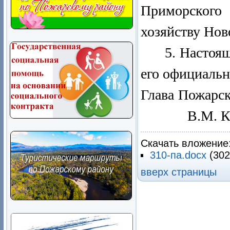
Приморског
хозяйству Но
5. Настоящ
его официальн
Глава Пож
В.М. Ко
Скачать вложение
310-па.docx
(302
вверх страницы