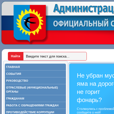
ГЛАВНАЯ
Не убран му
СОБЫТИЯ
РУКОВОДСТВО
яма на дорог
ОТРАСЛЕВЫЕ (ФУНКЦИОНАЛЬНЫЕ)
не горит
ОРГАНЫ
фонарь?
ГРАЖДАНАМ
РАБОТА С ОБРАЩЕНИЯМИ ГРАЖДАН
Столкнулись с проблемо
ПРОТИВОДЕЙСТВИЕ КОРРУПЦИИ
сообщите о ней!