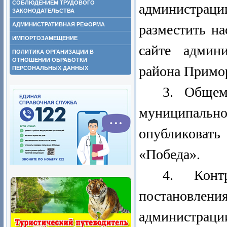
СОБЛЮДЕНИЕМ ТРУДОВОГО
администраци
ЗАКОНОДАТЕЛЬСТВА
АДМИНИСТРАТИВНАЯ РЕФОРМА
разместить н
ИМПОРТОЗАМЕЩЕНИЕ
сайте админ
ПОЛИТИКА ОРГАНИЗАЦИИ В
ОТНОШЕНИИ ОБРАБОТКИ
района Примор
ПЕРСОНАЛЬНЫХ ДАННЫХ
3. Общем
муниципал
опубликоват
«Победа».
4. Конт
постановлен
администраци