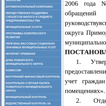
ЭКОЛОГИЯ
2006 года 
АНТИМОНОПОЛЬНЫЙ КОМПЛАЕНС
обращений 
ИМУЩЕСТВЕННАЯ ПОДДЕРЖКА
СУБЪЕКТОВ МАЛОГО И СРЕДНЕГО
ПРЕДПРИНИМАТЕЛЬСТВА
руководствуя
МУНИЦИПАЛЬНЫЕ УСЛУГИ
округа Примо
ПРОГРАММЫ КОМПЛЕКСНОГО
РАЗВИТИЯ
муниципально
ПЕРЕЧЕНЬ МАССОВЫХ СОЦИАЛЬНО
ЗНАЧИМЫХ МУНИЦИПАЛЬНЫХ УСЛУГ
ПОСТАНОВ
ИНТЕРНЕТ ПРИЕМНАЯ
1. Утв
ДУМА ПОЖАРСКОГО
МУНИЦИПАЛЬНОГО ОКРУГА
предоставлен
КОМИССИИ
ВНУТРЕННИЙ ФИНАНСОВЫЙ КОНТРОЛЬ
учет гражда
КОНТРОЛЬНО-СЧЕТНАЯ ПАЛАТА
ПОЖАРСКОГО МУНИЦИПАЛЬНОГО
помещениях».
ОКРУГА
МУНИЦИПАЛЬНЫЙ КОНТРОЛЬ
2.
Отд
ВЕДОМСТВЕННЫЙ КОНТРОЛЬ ЗА