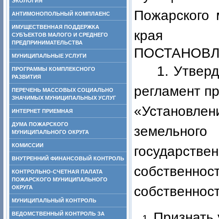
ЭКОЛОГИЯ
Пожарского 
АНТИМОНОПОЛЬНЫЙ КОМПЛАЕНС
ИМУЩЕСТВЕННАЯ ПОДДЕРЖКА
края
СУБЪЕКТОВ МАЛОГО И СРЕДНЕГО
ПРЕДПРИНИМАТЕЛЬСТВА
ПОСТАНОВЛ
МУНИЦИПАЛЬНЫЕ УСЛУГИ
1. Утвер
ПРОГРАММЫ КОМПЛЕКСНОГО
РАЗВИТИЯ
регламент п
ПЕРЕЧЕНЬ МАССОВЫХ СОЦИАЛЬНО
ЗНАЧИМЫХ МУНИЦИПАЛЬНЫХ УСЛУГ
«Установл
ИНТЕРНЕТ ПРИЕМНАЯ
ДУМА ПОЖАРСКОГО
земельно
МУНИЦИПАЛЬНОГО ОКРУГА
КОМИССИИ
государс
ВНУТРЕННИЙ ФИНАНСОВЫЙ КОНТРОЛЬ
собствен
КОНТРОЛЬНО-СЧЕТНАЯ ПАЛАТА
ПОЖАРСКОГО МУНИЦИПАЛЬНОГО
собственност
ОКРУГА
МУНИЦИПАЛЬНЫЙ КОНТРОЛЬ
Признать 
ВЕДОМСТВЕННЫЙ КОНТРОЛЬ ЗА