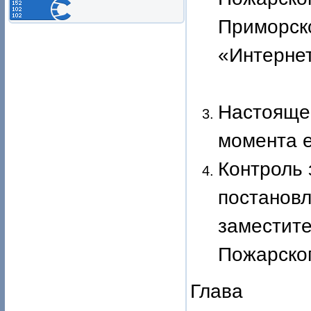
Приморско
«Ин
Настоящее
момента е
Контроль 
постановл
заместит
Пожарског
Глава По