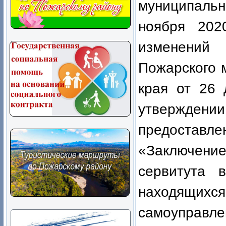
муниципальн
ноября 20
изменений 
Пожарского 
края от 26
утверждени
предостав
«Заключен
сервитута 
находящих
самоупра