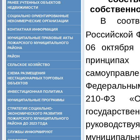
РАНЕЕ УЧТЕННЫХ ОБЪЕКТОВ
собственно
НЕДВИЖИМОСТИ
СОЦИАЛЬНО ОРИЕНТИРОВАННЫЕ
В соот
НЕКОММЕРЧЕСКИЕ ОРГАНИЗАЦИИ
КОНТАКТНАЯ ИНФОРМАЦИЯ
Российской 
МУНИЦИПАЛЬНЫЕ ПРАВОВЫЕ АКТЫ
ПОЖАРСКОГО МУНИЦИПАЛЬНОГО
06 октября
РАЙОНА
РАЙОН
принцип
СЕЛЬСКОЕ ХОЗЯЙСТВО
самоуправл
СХЕМА РАЗМЕЩЕНИЯ
НЕСТАЦИОНАРНЫХ ТОРГОВЫХ
Федеральным
ОБЪЕКТОВ
ИНВЕСТИЦИОННАЯ ПОЛИТИКА
210-ФЗ «О
МУНИЦИПАЛЬНЫЕ ПРОГРАММЫ
СТРАТЕГИЯ СОЦИАЛЬНО-
государств
ЭКОНОМИЧЕСКОГО РАЗВИТИЯ
ПОЖАРСКОГО МУНИЦИПАЛЬНОГО
руководс
РАЙОНА ДО 2023 ГОДА
СЛУЖБЫ ИНФОРМИРУЮТ
муниципал