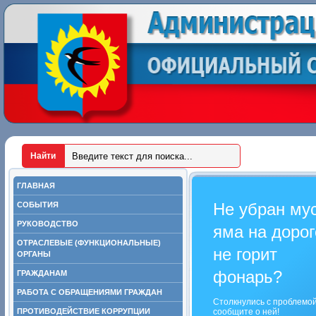
ГЛАВНАЯ
Не убран му
СОБЫТИЯ
РУКОВОДСТВО
яма на дорог
ОТРАСЛЕВЫЕ (ФУНКЦИОНАЛЬНЫЕ)
не горит
ОРГАНЫ
фонарь?
ГРАЖДАНАМ
РАБОТА С ОБРАЩЕНИЯМИ ГРАЖДАН
Столкнулись с проблемо
ПРОТИВОДЕЙСТВИЕ КОРРУПЦИИ
сообщите о ней!