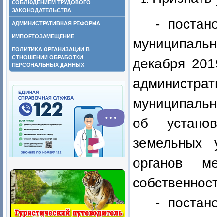
СОБЛЮДЕНИЕМ ТРУДОВОГО
ЗАКОНОДАТЕЛЬСТВА
- постан
АДМИНИСТРАТИВНАЯ РЕФОРМА
ИМПОРТОЗАМЕЩЕНИЕ
муниципальн
ПОЛИТИКА ОРГАНИЗАЦИИ В
ОТНОШЕНИИ ОБРАБОТКИ
декабря 201
ПЕРСОНАЛЬНЫХ ДАННЫХ
администрат
муниципальн
об устано
земельных 
органов м
собственнос
- постан