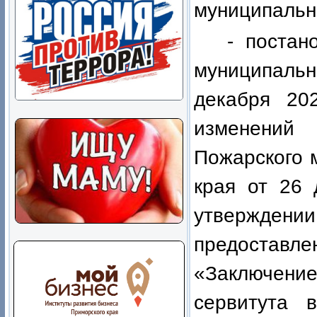
муниципальн
- постан
муниципальн
декабря 2
изменений 
Пожарского 
края от 26
утверждени
предостав
«Заключен
сервитута 