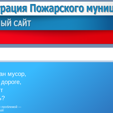
ан мусор,
 дороге,
ит
ь?
с проблемой —
ей!