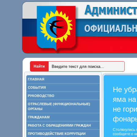
ГЛАВНАЯ
Не убр
СОБЫТИЯ
РУКОВОДСТВО
яма на
ОТРАСЛЕВЫЕ (ФУНКЦИОНАЛЬНЫЕ)
не гор
ОРГАНЫ
фонар
ГРАЖДАНАМ
РАБОТА С ОБРАЩЕНИЯМИ ГРАЖДАН
Столкнулись 
ПРОТИВОДЕЙСТВИЕ КОРРУПЦИИ
сообщите о н