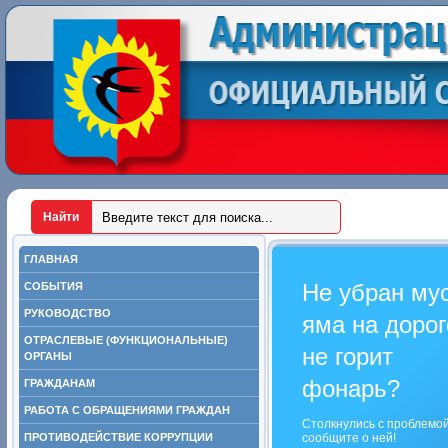
ГЛАВНАЯ
Не убран му
СОБЫТИЯ
РУКОВОДСТВО
яма на дорог
ОТРАСЛЕВЫЕ (ФУНКЦИОНАЛЬНЫЕ)
не горит
ОРГАНЫ
фонарь?
ГРАЖДАНАМ
РАБОТА С ОБРАЩЕНИЯМИ ГРАЖДАН
Столкнулись с проблемо
ПРОТИВОДЕЙСТВИЕ КОРРУПЦИИ
сообщите о ней!