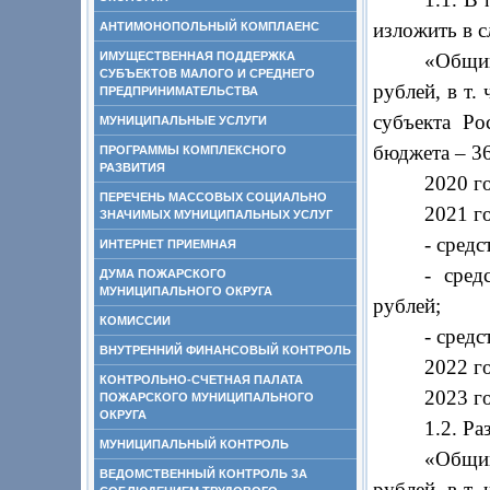
изложить в 
АНТИМОНОПОЛЬНЫЙ КОМПЛАЕНС
ИМУЩЕСТВЕННАЯ ПОДДЕРЖКА
«Общий
СУБЪЕКТОВ МАЛОГО И СРЕДНЕГО
рублей, в т.
ПРЕДПРИНИМАТЕЛЬСТВА
субъекта Ро
МУНИЦИПАЛЬНЫЕ УСЛУГИ
бюджета – 367
ПРОГРАММЫ КОМПЛЕКСНОГО
РАЗВИТИЯ
2020 г
ПЕРЕЧЕНЬ МАССОВЫХ СОЦИАЛЬНО
2021 го
ЗНАЧИМЫХ МУНИЦИПАЛЬНЫХ УСЛУГ
- сред
ИНТЕРНЕТ ПРИЕМНАЯ
- сред
ДУМА ПОЖАРСКОГО
МУНИЦИПАЛЬНОГО ОКРУГА
рублей;
КОМИССИИ
- средс
ВНУТРЕННИЙ ФИНАНСОВЫЙ КОНТРОЛЬ
2022 г
КОНТРОЛЬНО-СЧЕТНАЯ ПАЛАТА
2023 го
ПОЖАРСКОГО МУНИЦИПАЛЬНОГО
ОКРУГА
1.2. Р
МУНИЦИПАЛЬНЫЙ КОНТРОЛЬ
«Общи
ВЕДОМСТВЕННЫЙ КОНТРОЛЬ ЗА
рублей, в т.