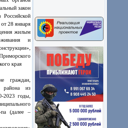
альный закон
 Российской
от 28 января
щения жилым
оживания и
онструкции»,
Приморского
кого края
е граждан,
 района из
-2023 годы,
иципального
па (далее –
ансирования»