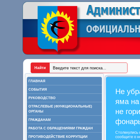
ГЛАВНАЯ
Не убр
СОБЫТИЯ
РУКОВОДСТВО
яма на
ОТРАСЛЕВЫЕ (ФУНКЦИОНАЛЬНЫЕ)
не гор
ОРГАНЫ
фонар
ГРАЖДАНАМ
РАБОТА С ОБРАЩЕНИЯМИ ГРАЖДАН
Столкнулись 
ПРОТИВОДЕЙСТВИЕ КОРРУПЦИИ
сообщите о н