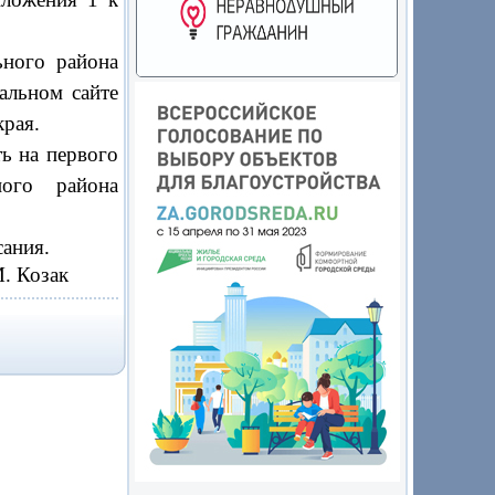
ного района
альном сайте
рая.
ь на первого
ного района
сания.
Козак