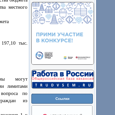
тва местного
джета
 197,10 тыс.
ммы могут
ми лимитами
 вопроса по
Ссылки
граждан из
иложения 1 к