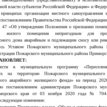
нной власти субъектов Российской Федерации» и Федер
принципах организации местного самоуправления в
 постановлением Правительства Российской Федерации 
№ 47 «Об утверждении Положения о признании поме
м, жилого помещения непригодным для пр
рного дома аварийным и подлежащим сносу или рек
уясь Уставом Пожарского муниципального района 
истрация Пожарского муниципального района Приморс
АНОВЛЯЕТ:
ести в муниципальную программу «Переселени
их на территории Пожарского муниципального
ного аварийного жилищного фонда» на период 2020
ую постановлением администрации Пожарского мун
морского края от 03 ноября 2020 года № 704-
 следующие изменения:
 паспорте Программы раздел «Объем и источники фин