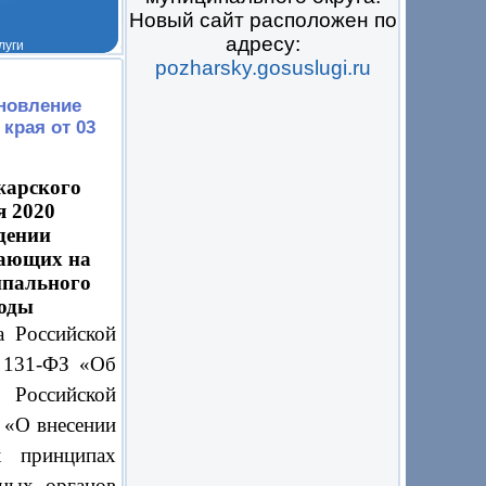
Новый сайт расположен по
адресу:
pozharsky.gosuslugi.ru
 на всё
ановление
края от 03
жарского
я 2020
нии
вающих на
ипального
годы
а Российской
 131-ФЗ «Об
 Российской
 «О внесении
х принципах
ьных органов