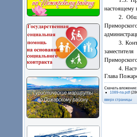
настоящему 
2. Общ
Приморского
администрац
3.
Конт
заместител
Приморского
4.
Наст
Глава По
Скачать вложение
1089-па.pdf
(28
вверх страницы