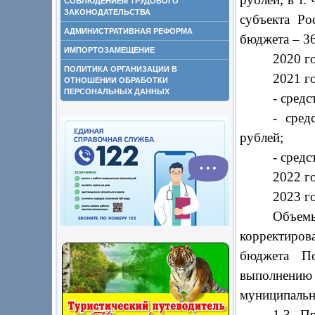
СОБЛЮДЕНИЕМ ТРУДОВОГО
ЗАКОНОДАТЕЛЬСТВА
субъекта Ро
АДМИНИСТРАТИВНАЯ РЕФОРМА
бюджета –
3
ИМПОРТОЗАМЕЩЕНИЕ
2020 го
ПОЛИТИКА ОРГАНИЗАЦИИ В
2021 го
ОТНОШЕНИИ ОБРАБОТКИ
ПЕРСОНАЛЬНЫХ ДАННЫХ
- сред
- сред
рублей;
- средс
2022 г
2023 го
Объе
корректиро
бюджета По
выполнени
муниципальн
1.3. П