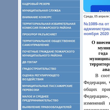
КАДРОВЫЙ РЕЗЕРВ
МУНИЦИПАЛЬНАЯ СЛУЖБА
Пода
Среда, 05 апреля 
ВНИМАНИЕ КОНКУРС
№1089-па от
ТЕРРИТОРИАЛЬНАЯ ИЗБИРАТЕЛЬНАЯ
КОМИССИЯ ПОЖАРСКОГО РАЙОНА
администрац
ноября 2020
ПРОКУРОР РАЗЪЯСНЯЕТ
ТЕРРИТОРИАЛЬНОЕ ОБЩЕСТВЕННОЕ
О внесе
САМОУПРАВЛЕНИЕ
муниц
ПОЧЕТНЫЕ ГРАЖДАНЕ ПОЖАРСКОГО
го
МУНИЦИПАЛЬНОГО РАЙОНА
муниципа
ДВ ГЕКТАР
территор
ава
ГРАДОСТРОИТЕЛЬСТВО
В соот
ОЦЕНКА РЕГУЛИРУЮЩЕГО
ВОЗДЕЙСТВИЯ
Федерации,
МУНИЦИПАЛЬНЫЕ ПАССАЖИРСКИЕ
общих прин
ПЕРЕВОЗКИ
Федерации»,
МАЛОЕ И СРЕДНЕЕ
ПРЕДПРИНИМАТЕЛЬСТВО
изменений 
ВЫЯВЛЕНИЕ ПРАВООБЛАДАТЕЛЕЙ
организации