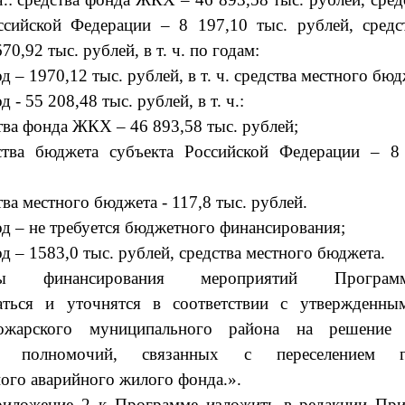
ссийской Федерации – 8 197,10 тыс. рублей, средс
670,92
тыс. рублей, в т. ч. по годам:
д – 1970,12 тыс. рублей, в т. ч. средства местного бю
д - 55 208,48 тыс. рублей, в т. ч.:
ства фонда ЖКХ – 46 893,58 тыс. рублей;
ства бюджета субъекта Российской Федерации – 8
тва местного бюджета - 117,8 тыс. рублей.
од –
не требуется бюджетного финансирования
;
д – 1583,0 тыс. рублей, средства местного бюджета.
мы финансирования мероприятий Програ
ваться и уточнятся в соответствии с утвержденны
жарского муниципального района на решение
ю полномочий, связанных с переселением 
ого аварийного жилого фонда.».
риложение 2 к Программе изложить в редакции Пр