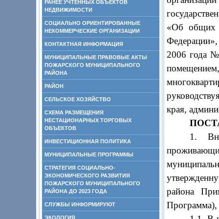
РАНЕЕ УЧТЕННЫХ ОБЪЕКТОВ
НЕДВИЖИМОСТИ
государстве
СОЦИАЛЬНО ОРИЕНТИРОВАННЫЕ
«Об общих 
НЕКОММЕРЧЕСКИЕ ОРГАНИЗАЦИИ
Федерации»,
КОНТАКТНАЯ ИНФОРМАЦИЯ
2006 года 
МУНИЦИПАЛЬНЫЕ ПРАВОВЫЕ АКТЫ
ПОЖАРСКОГО МУНИЦИПАЛЬНОГО
помещение
РАЙОНА
многокварти
РАЙОН
руководств
СЕЛЬСКОЕ ХОЗЯЙСТВО
края, админ
СХЕМА РАЗМЕЩЕНИЯ
НЕСТАЦИОНАРНЫХ ТОРГОВЫХ
ПОСТ
ОБЪЕКТОВ
1. Вн
ИНВЕСТИЦИОННАЯ ПОЛИТИКА
проживающ
МУНИЦИПАЛЬНЫЕ ПРОГРАММЫ
муниципаль
СТРАТЕГИЯ СОЦИАЛЬНО-
ЭКОНОМИЧЕСКОГО РАЗВИТИЯ
утвержденн
ПОЖАРСКОГО МУНИЦИПАЛЬНОГО
района При
РАЙОНА ДО 2023 ГОДА
Программа),
СЛУЖБЫ ИНФОРМИРУЮТ
1.1. В
ЭКОЛОГИЯ