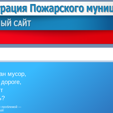
ан мусор,
 дороге,
ит
ь?
с проблемой —
ей!