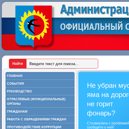
ГЛАВНАЯ
Не убран му
СОБЫТИЯ
РУКОВОДСТВО
яма на дорог
ОТРАСЛЕВЫЕ (ФУНКЦИОНАЛЬНЫЕ)
не горит
ОРГАНЫ
фонарь?
ГРАЖДАНАМ
РАБОТА С ОБРАЩЕНИЯМИ ГРАЖДАН
Столкнулись с проблемо
ПРОТИВОДЕЙСТВИЕ КОРРУПЦИИ
сообщите о ней!