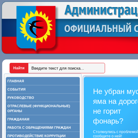
ГЛАВНАЯ
Не убран му
СОБЫТИЯ
РУКОВОДСТВО
яма на дорог
ОТРАСЛЕВЫЕ (ФУНКЦИОНАЛЬНЫЕ)
не горит
ОРГАНЫ
фонарь?
ГРАЖДАНАМ
РАБОТА С ОБРАЩЕНИЯМИ ГРАЖДАН
Столкнулись с проблемо
ПРОТИВОДЕЙСТВИЕ КОРРУПЦИИ
сообщите о ней!