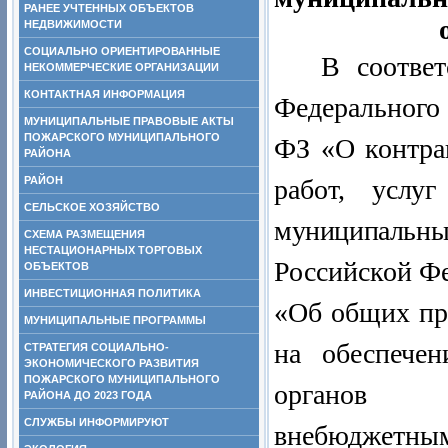
РАНЕЕ УЧТЕННЫХ ОБЪЕКТОВ
НЕДВИЖИМОСТИ
СОЦИАЛЬНО ОРИЕНТИРОВАННЫЕ
В соответ
НЕКОММЕРЧЕСКИЕ ОРГАНИЗАЦИИ
КОНТАКТНАЯ ИНФОРМАЦИЯ
Федерального
МУНИЦИПАЛЬНЫЕ ПРАВОВЫЕ АКТЫ
ПОЖАРСКОГО МУНИЦИПАЛЬНОГО
ФЗ «О контрак
РАЙОНА
РАЙОН
работ,
услуг
СЕЛЬСКОЕ ХОЗЯЙСТВО
муниципальны
СХЕМА РАЗМЕЩЕНИЯ
НЕСТАЦИОНАРНЫХ ТОРГОВЫХ
Российской Фе
ОБЪЕКТОВ
ИНВЕСТИЦИОННАЯ ПОЛИТИКА
«Об общих пр
МУНИЦИПАЛЬНЫЕ ПРОГРАММЫ
на обеспечен
СТРАТЕГИЯ СОЦИАЛЬНО-
ЭКОНОМИЧЕСКОГО РАЗВИТИЯ
ПОЖАРСКОГО МУНИЦИПАЛЬНОГО
органов у
РАЙОНА ДО 2023 ГОДА
СЛУЖБЫ ИНФОРМИРУЮТ
внебюджетным