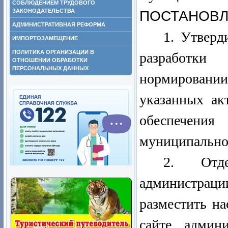
СОБЛЮДЕНИЕМ ТРУДОВОГО
ЗАКОНОДАТЕЛЬСТВА
ПОСТАНОВЛ
АДМИНИСТРАТИВНАЯ РЕФОРМА
1. Утверд
ИМПОРТОЗАМЕЩЕНИЕ
ПОЛИТИКА ОРГАНИЗАЦИИ В
разработк
ОТНОШЕНИИ ОБРАБОТКИ
ПЕРСОНАЛЬНЫХ ДАННЫХ
нормирован
указанных ак
обеспечени
муниципальног
2. Отде
администраци
разместить н
сайте админ