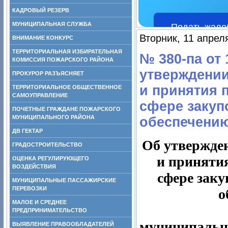
КАДРОВЫЙ РЕЗЕРВ
МУНИЦИПАЛЬНАЯ СЛУЖБА
Подать жало
Вторник, 11 апрел
ВНИМАНИЕ КОНКУРС
ТЕРРИТОРИАЛЬНАЯ ИЗБИРАТЕЛЬНАЯ
№ 380-па от 
КОМИССИЯ ПОЖАРСКОГО РАЙОНА
утверждении
ПРОКУРОР РАЗЪЯСНЯЕТ
и принятия 
ТЕРРИТОРИАЛЬНОЕ ОБЩЕСТВЕННОЕ
САМОУПРАВЛЕНИЕ
сфере закуп
ПОЧЕТНЫЕ ГРАЖДАНЕ ПОЖАРСКОГО
МУНИЦИПАЛЬНОГО РАЙОНА
обеспечению 
ДВ ГЕКТАР
Об утвержде
ГРАДОСТРОИТЕЛЬСТВО
и приняти
ОЦЕНКА РЕГУЛИРУЮЩЕГО
ВОЗДЕЙСТВИЯ
сфере заку
МУНИЦИПАЛЬНЫЕ ПАССАЖИРСКИЕ
ПЕРЕВОЗКИ
о
МАЛОЕ И СРЕДНЕЕ
для
ПРЕДПРИНИМАТЕЛЬСТВО
муниципальн
ВЫЯВЛЕНИЕ ПРАВООБЛАДАТЕЛЕЙ