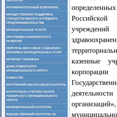
ЭКОЛОГИЯ
определенных
АНТИМОНОПОЛЬНЫЙ КОМПЛАЕНС
ИМУЩЕСТВЕННАЯ ПОДДЕРЖКА
Российско
СУБЪЕКТОВ МАЛОГО И СРЕДНЕГО
ПРЕДПРИНИМАТЕЛЬСТВА
учреждений
МУНИЦИПАЛЬНЫЕ УСЛУГИ
ПРОГРАММЫ КОМПЛЕКСНОГО
здравоохра
РАЗВИТИЯ
территориа
ПЕРЕЧЕНЬ МАССОВЫХ СОЦИАЛЬНО
ЗНАЧИМЫХ МУНИЦИПАЛЬНЫХ УСЛУГ
казенные уч
ИНТЕРНЕТ ПРИЕМНАЯ
ДУМА ПОЖАРСКОГО
корпорации
МУНИЦИПАЛЬНОГО ОКРУГА
КОМИССИИ
Государств
ВНУТРЕННИЙ ФИНАНСОВЫЙ КОНТРОЛЬ
деятельности
КОНТРОЛЬНО-СЧЕТНАЯ ПАЛАТА
ПОЖАРСКОГО МУНИЦИПАЛЬНОГО
ОКРУГА
организац
МУНИЦИПАЛЬНЫЙ КОНТРОЛЬ
муниципально
ВЕДОМСТВЕННЫЙ КОНТРОЛЬ ЗА