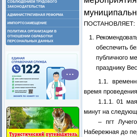
СОБЛЮДЕНИЕМ ТРУДОВОГО
ЗАКОНОДАТЕЛЬСТВА
муниципально
АДМИНИСТРАТИВНАЯ РЕФОРМА
ПОСТАНОВЛЯЕТ:
ИМПОРТОЗАМЕЩЕНИЕ
ПОЛИТИКА ОРГАНИЗАЦИИ В
Рекомендоват
ОТНОШЕНИИ ОБРАБОТКИ
ПЕРСОНАЛЬНЫХ ДАННЫХ
обеспечить б
публичного м
празднику Вес
1.1. времен
время проведения
1.1.1. 01 ма
минут на следующ
– пгт Лучег
Набережная до пе