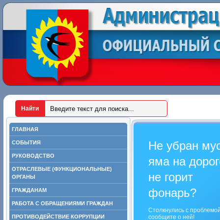
ГЛАВНАЯ
Не убран му
СОБЫТИЯ
РУКОВОДСТВО
яма на дорог
ОТРАСЛЕВЫЕ (ФУНКЦИОНАЛЬНЫЕ)
не горит
ОРГАНЫ
фонарь?
ГРАЖДАНАМ
РАБОТА С ОБРАЩЕНИЯМИ ГРАЖДАН
Столкнулись с проблемо
ПРОТИВОДЕЙСТВИЕ КОРРУПЦИИ
сообщите о ней!