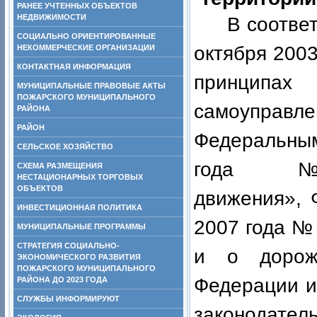
РАНЕЕ УЧТЕННЫХ ОБЪЕКТОВ
НЕДВИЖИМОСТИ
В соотве
СОЦИАЛЬНО ОРИЕНТИРОВАННЫЕ
октября 2
НЕКОММЕРЧЕСКИЕ ОРГАНИЗАЦИИ
КОНТАКТНАЯ ИНФОРМАЦИЯ
принцип
МУНИЦИПАЛЬНЫЕ ПРАВОВЫЕ АКТЫ
ПОЖАРСКОГО МУНИЦИПАЛЬНОГО
самоуправл
РАЙОНА
РАЙОН
Федеральн
СЕЛЬСКОЕ ХОЗЯЙСТВО
года № 196
СХЕМА РАЗМЕЩЕНИЯ
НЕСТАЦИОНАРНЫХ ТОРГОВЫХ
ОБЪЕКТОВ
движения», 
ИНВЕСТИЦИОННАЯ ПОЛИТИКА
2007 года №
МУНИЦИПАЛЬНЫЕ ПРОГРАММЫ
СТРАТЕГИЯ СОЦИАЛЬНО-
и о дорож
ЭКОНОМИЧЕСКОГО РАЗВИТИЯ
ПОЖАРСКОГО МУНИЦИПАЛЬНОГО
Федерации и
РАЙОНА ДО 2023 ГОДА
СЛУЖБЫ ИНФОРМИРУЮТ
законодател