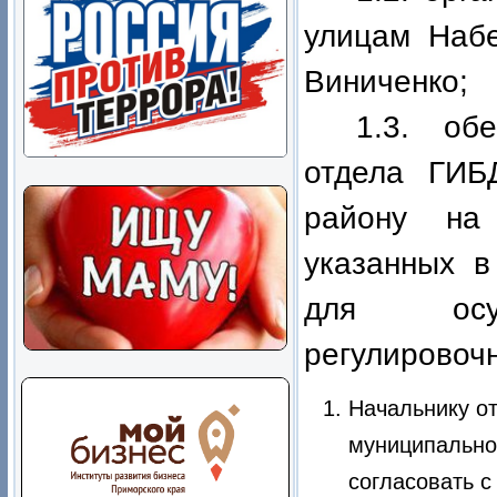
улицам Набе
Виниченко;
1.3. обе
отдела ГИ
району на 
указанных в
для осущ
регулировоч
Начальнику
о
муниципальног
согласовать 