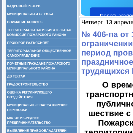
КАДРОВЫЙ РЕЗЕРВ
МУНИЦИПАЛЬНАЯ СЛУЖБА
Подать жало
Четверг, 13 апрел
ВНИМАНИЕ КОНКУРС
ТЕРРИТОРИАЛЬНАЯ ИЗБИРАТЕЛЬНАЯ
№ 406-па от
КОМИССИЯ ПОЖАРСКОГО РАЙОНА
ограничении
ПРОКУРОР РАЗЪЯСНЯЕТ
период пров
ТЕРРИТОРИАЛЬНОЕ ОБЩЕСТВЕННОЕ
САМОУПРАВЛЕНИЕ
праздничное
ПОЧЕТНЫЕ ГРАЖДАНЕ ПОЖАРСКОГО
МУНИЦИПАЛЬНОГО РАЙОНА
трудящихся 
ДВ ГЕКТАР
О врем
ГРАДОСТРОИТЕЛЬСТВО
транспортн
ОЦЕНКА РЕГУЛИРУЮЩЕГО
ВОЗДЕЙСТВИЯ
публичн
МУНИЦИПАЛЬНЫЕ ПАССАЖИРСКИЕ
ПЕРЕВОЗКИ
шествие с
МАЛОЕ И СРЕДНЕЕ
Пожарск
ПРЕДПРИНИМАТЕЛЬСТВО
территории
ВЫЯВЛЕНИЕ ПРАВООБЛАДАТЕЛЕЙ