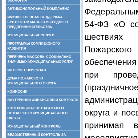
ЭКОЛОГИЯ
АНТИМОНОПОЛЬНЫЙ КОМПЛАЕНС
Федеральным
ИМУЩЕСТВЕННАЯ ПОДДЕРЖКА
54-ФЗ «О со
СУБЪЕКТОВ МАЛОГО И СРЕДНЕГО
ПРЕДПРИНИМАТЕЛЬСТВА
шествиях 
МУНИЦИПАЛЬНЫЕ УСЛУГИ
ПРОГРАММЫ КОМПЛЕКСНОГО
Пожарского
РАЗВИТИЯ
ПЕРЕЧЕНЬ МАССОВЫХ СОЦИАЛЬНО
обеспечения
ЗНАЧИМЫХ МУНИЦИПАЛЬНЫХ УСЛУГ
ИНТЕРНЕТ ПРИЕМНАЯ
при прове
ДУМА ПОЖАРСКОГО
МУНИЦИПАЛЬНОГО ОКРУГА
(празднич
КОМИССИИ
администра
ВНУТРЕННИЙ ФИНАНСОВЫЙ КОНТРОЛЬ
КОНТРОЛЬНО-СЧЕТНАЯ ПАЛАТА
округа и пос
ПОЖАРСКОГО МУНИЦИПАЛЬНОГО
ОКРУГА
принимая 
МУНИЦИПАЛЬНЫЙ КОНТРОЛЬ
ВЕДОМСТВЕННЫЙ КОНТРОЛЬ ЗА
мероприят