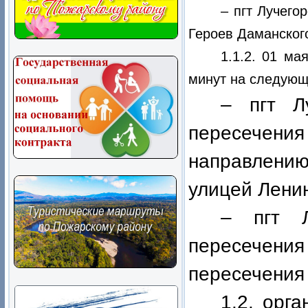
– пгт Лучего
Героев Даманского
1.1.2. 01 ма
минут на следующ
– пгт Л
пересечени
направлению
улицей Лени
– пгт Л
пересечени
пересечения 
1.2. орг