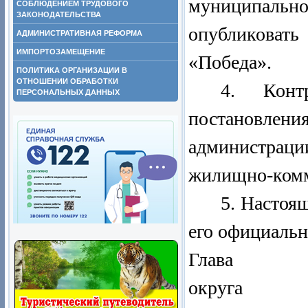
муниципал
СОБЛЮДЕНИЕМ ТРУДОВОГО
ЗАКОНОДАТЕЛЬСТВА
опубликоват
АДМИНИСТРАТИВНАЯ РЕФОРМА
ИМПОРТОЗАМЕЩЕНИЕ
«Победа».
ПОЛИТИКА ОРГАНИЗАЦИИ В
ОТНОШЕНИИ ОБРАБОТКИ
4. Конт
ПЕРСОНАЛЬНЫХ ДАННЫХ
постановлен
администраци
жилищно-комм
5. Настоящ
его официальн
Глава По
округа