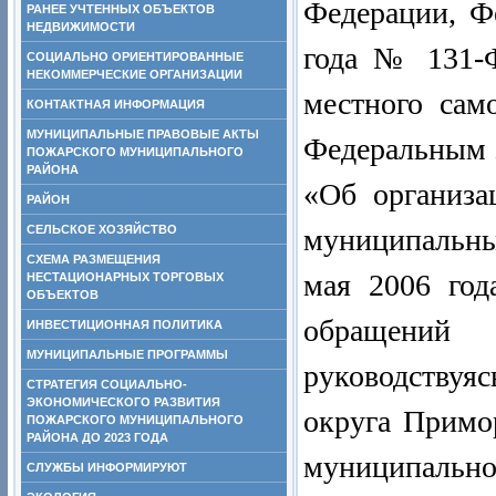
Федерации, Ф
РАНЕЕ УЧТЕННЫХ ОБЪЕКТОВ
НЕДВИЖИМОСТИ
года № 131-
СОЦИАЛЬНО ОРИЕНТИРОВАННЫЕ
НЕКОММЕРЧЕСКИЕ ОРГАНИЗАЦИИ
местного сам
КОНТАКТНАЯ ИНФОРМАЦИЯ
МУНИЦИПАЛЬНЫЕ ПРАВОВЫЕ АКТЫ
Федеральным 
ПОЖАРСКОГО МУНИЦИПАЛЬНОГО
РАЙОНА
«Об организа
РАЙОН
СЕЛЬСКОЕ ХОЗЯЙСТВО
муниципальн
СХЕМА РАЗМЕЩЕНИЯ
мая 2006 го
НЕСТАЦИОНАРНЫХ ТОРГОВЫХ
ОБЪЕКТОВ
обращений 
ИНВЕСТИЦИОННАЯ ПОЛИТИКА
МУНИЦИПАЛЬНЫЕ ПРОГРАММЫ
руководствуя
СТРАТЕГИЯ СОЦИАЛЬНО-
ЭКОНОМИЧЕСКОГО РАЗВИТИЯ
округа Примо
ПОЖАРСКОГО МУНИЦИПАЛЬНОГО
РАЙОНА ДО 2023 ГОДА
муниципально
СЛУЖБЫ ИНФОРМИРУЮТ