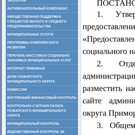
ПОСТАНО
ЭКОЛОГИЯ
АНТИМОНОПОЛЬНЫЙ КОМПЛАЕНС
1. Утв
ИМУЩЕСТВЕННАЯ ПОДДЕРЖКА
СУБЪЕКТОВ МАЛОГО И СРЕДНЕГО
предостав
ПРЕДПРИНИМАТЕЛЬСТВА
МУНИЦИПАЛЬНЫЕ УСЛУГИ
«Предоставл
ПРОГРАММЫ КОМПЛЕКСНОГО
РАЗВИТИЯ
социального н
ПЕРЕЧЕНЬ МАССОВЫХ СОЦИАЛЬНО
ЗНАЧИМЫХ МУНИЦИПАЛЬНЫХ УСЛУГ
2. Отде
ИНТЕРНЕТ ПРИЕМНАЯ
администраци
ДУМА ПОЖАРСКОГО
МУНИЦИПАЛЬНОГО ОКРУГА
разместить н
КОМИССИИ
ВНУТРЕННИЙ ФИНАНСОВЫЙ КОНТРОЛЬ
сайте админ
КОНТРОЛЬНО-СЧЕТНАЯ ПАЛАТА
округа Примор
ПОЖАРСКОГО МУНИЦИПАЛЬНОГО
ОКРУГА
3. Общем
МУНИЦИПАЛЬНЫЙ КОНТРОЛЬ
ВЕДОМСТВЕННЫЙ КОНТРОЛЬ ЗА