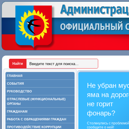
ГЛАВНАЯ
Не убран му
СОБЫТИЯ
РУКОВОДСТВО
яма на дорог
ОТРАСЛЕВЫЕ (ФУНКЦИОНАЛЬНЫЕ)
не горит
ОРГАНЫ
фонарь?
ГРАЖДАНАМ
РАБОТА С ОБРАЩЕНИЯМИ ГРАЖДАН
Столкнулись с проблемо
ПРОТИВОДЕЙСТВИЕ КОРРУПЦИИ
сообщите о ней!