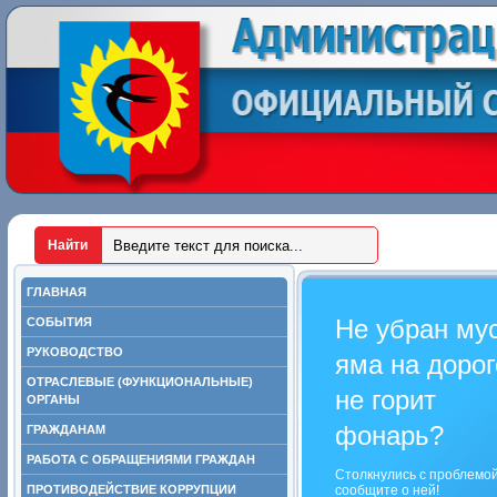
ГЛАВНАЯ
Не убран му
СОБЫТИЯ
РУКОВОДСТВО
яма на дорог
ОТРАСЛЕВЫЕ (ФУНКЦИОНАЛЬНЫЕ)
не горит
ОРГАНЫ
фонарь?
ГРАЖДАНАМ
РАБОТА С ОБРАЩЕНИЯМИ ГРАЖДАН
Столкнулись с проблемо
ПРОТИВОДЕЙСТВИЕ КОРРУПЦИИ
сообщите о ней!