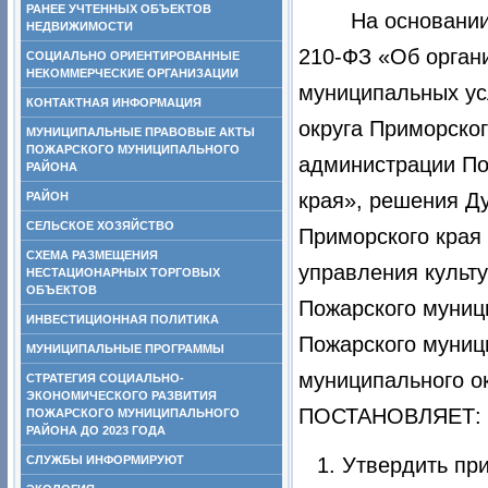
РАНЕЕ УЧТЕННЫХ ОБЪЕКТОВ
На основании
НЕДВИЖИМОСТИ
210-ФЗ «Об орган
СОЦИАЛЬНО ОРИЕНТИРОВАННЫЕ
НЕКОММЕРЧЕСКИЕ ОРГАНИЗАЦИИ
муниципальных ус
КОНТАКТНАЯ ИНФОРМАЦИЯ
округа Приморско
МУНИЦИПАЛЬНЫЕ ПРАВОВЫЕ АКТЫ
ПОЖАРСКОГО МУНИЦИПАЛЬНОГО
администрации По
РАЙОНА
края», решения Д
РАЙОН
СЕЛЬСКОЕ ХОЗЯЙСТВО
Приморского края
СХЕМА РАЗМЕЩЕНИЯ
управления культ
НЕСТАЦИОНАРНЫХ ТОРГОВЫХ
ОБЪЕКТОВ
Пожарского муниц
ИНВЕСТИЦИОННАЯ ПОЛИТИКА
Пожарского муниц
МУНИЦИПАЛЬНЫЕ ПРОГРАММЫ
муниципального о
СТРАТЕГИЯ СОЦИАЛЬНО-
ЭКОНОМИЧЕСКОГО РАЗВИТИЯ
ПОСТАНОВЛЯЕТ:
ПОЖАРСКОГО МУНИЦИПАЛЬНОГО
РАЙОНА ДО 2023 ГОДА
СЛУЖБЫ ИНФОРМИРУЮТ
Утвердить пр