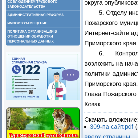
округа опубликова
СОБЛЮДЕНИЕМ ТРУДОВОГО
ЗАКОНОДАТЕЛЬСТВА
5. Отделу и
АДМИНИСТРАТИВНАЯ РЕФОРМА
Пожарского муниц
ИМПОРТОЗАМЕЩЕНИЕ
ПОЛИТИКА ОРГАНИЗАЦИИ В
Интернет-сайте а
ОТНОШЕНИИ ОБРАБОТКИ
ПЕРСОНАЛЬНЫХ ДАННЫХ
Приморского края.
6. Контроль
возложить на нач
политики админис
Приморского края.
Глава Пожар
Козак
Скачать вложение
309-па сайт.pdf
вверх страницы