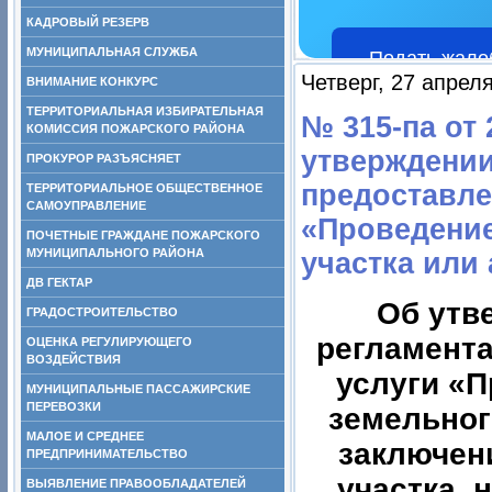
КАДРОВЫЙ РЕЗЕРВ
МУНИЦИПАЛЬНАЯ СЛУЖБА
Подать жало
Четверг, 27 апрел
ВНИМАНИЕ КОНКУРС
ТЕРРИТОРИАЛЬНАЯ ИЗБИРАТЕЛЬНАЯ
№ 315-па от 
КОМИССИЯ ПОЖАРСКОГО РАЙОНА
утверждении
ПРОКУРОР РАЗЪЯСНЯЕТ
предоставле
ТЕРРИТОРИАЛЬНОЕ ОБЩЕСТВЕННОЕ
САМОУПРАВЛЕНИЕ
«Проведение
ПОЧЕТНЫЕ ГРАЖДАНЕ ПОЖАРСКОГО
МУНИЦИПАЛЬНОГО РАЙОНА
участка или 
ДВ ГЕКТАР
Об утв
ГРАДОСТРОИТЕЛЬСТВО
регламент
ОЦЕНКА РЕГУЛИРУЮЩЕГО
ВОЗДЕЙСТВИЯ
услуги «П
МУНИЦИПАЛЬНЫЕ ПАССАЖИРСКИЕ
ПЕРЕВОЗКИ
земельног
МАЛОЕ И СРЕДНЕЕ
заключен
ПРЕДПРИНИМАТЕЛЬСТВО
участка, 
ВЫЯВЛЕНИЕ ПРАВООБЛАДАТЕЛЕЙ