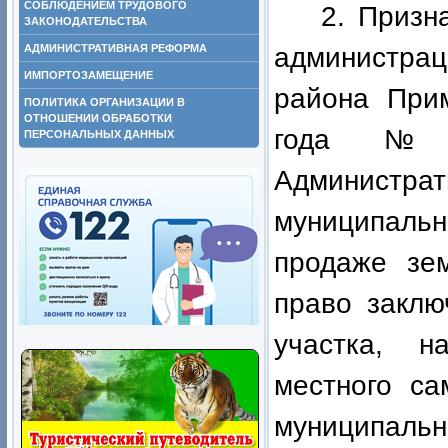
СОБЛЮДЕНИЕМ ТРУДОВОГО
2. Призн
ЗАКОНОДАТЕЛЬСТВА
АДМИНИСТРАТИВНАЯ РЕФОРМА
администра
ИМПОРТОЗАМЕЩЕНИЕ
района Прим
ПОЛИТИКА ОРГАНИЗАЦИИ В
ОТНОШЕНИИ ОБРАБОТКИ
года № 
ПЕРСОНАЛЬНЫХ ДАННЫХ
Администрат
муниципальн
продаже зем
право заклю
участка, н
местного са
муниципальн