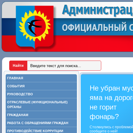
ГЛАВНАЯ
Не убран му
СОБЫТИЯ
РУКОВОДСТВО
яма на дорог
ОТРАСЛЕВЫЕ (ФУНКЦИОНАЛЬНЫЕ)
не горит
ОРГАНЫ
фонарь?
ГРАЖДАНАМ
РАБОТА С ОБРАЩЕНИЯМИ ГРАЖДАН
Столкнулись с проблемо
ПРОТИВОДЕЙСТВИЕ КОРРУПЦИИ
сообщите о ней!