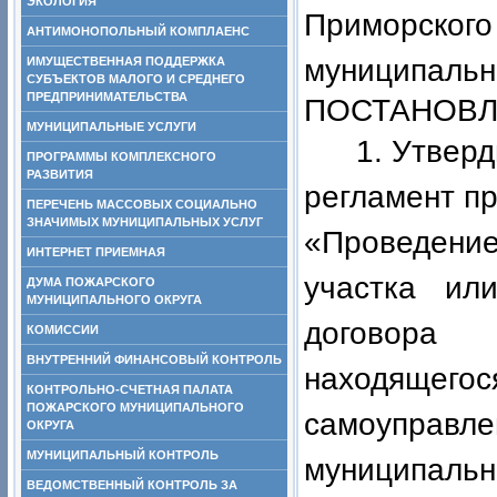
ЭКОЛОГИЯ
Приморского
АНТИМОНОПОЛЬНЫЙ КОМПЛАЕНС
муниципально
ИМУЩЕСТВЕННАЯ ПОДДЕРЖКА
СУБЪЕКТОВ МАЛОГО И СРЕДНЕГО
ПРЕДПРИНИМАТЕЛЬСТВА
ПОСТАНОВЛ
МУНИЦИПАЛЬНЫЕ УСЛУГИ
1. Утвер
ПРОГРАММЫ КОМПЛЕКСНОГО
РАЗВИТИЯ
регламент п
ПЕРЕЧЕНЬ МАССОВЫХ СОЦИАЛЬНО
ЗНАЧИМЫХ МУНИЦИПАЛЬНЫХ УСЛУГ
«Проведение
ИНТЕРНЕТ ПРИЕМНАЯ
участка ил
ДУМА ПОЖАРСКОГО
МУНИЦИПАЛЬНОГО ОКРУГА
договора 
КОМИССИИ
ВНУТРЕННИЙ ФИНАНСОВЫЙ КОНТРОЛЬ
находящего
КОНТРОЛЬНО-СЧЕТНАЯ ПАЛАТА
ПОЖАРСКОГО МУНИЦИПАЛЬНОГО
самоупра
ОКРУГА
МУНИЦИПАЛЬНЫЙ КОНТРОЛЬ
муниципальн
ВЕДОМСТВЕННЫЙ КОНТРОЛЬ ЗА