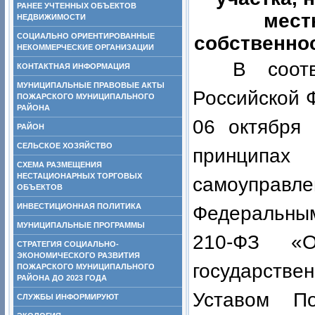
РАНЕЕ УЧТЕННЫХ ОБЪЕКТОВ
мест
НЕДВИЖИМОСТИ
СОЦИАЛЬНО ОРИЕНТИРОВАННЫЕ
собственно
НЕКОММЕРЧЕСКИЕ ОРГАНИЗАЦИИ
В соот
КОНТАКТНАЯ ИНФОРМАЦИЯ
МУНИЦИПАЛЬНЫЕ ПРАВОВЫЕ АКТЫ
Российской 
ПОЖАРСКОГО МУНИЦИПАЛЬНОГО
РАЙОНА
06 октября
РАЙОН
СЕЛЬСКОЕ ХОЗЯЙСТВО
принцип
СХЕМА РАЗМЕЩЕНИЯ
НЕСТАЦИОНАРНЫХ ТОРГОВЫХ
самоуправл
ОБЪЕКТОВ
ИНВЕСТИЦИОННАЯ ПОЛИТИКА
Федеральным
МУНИЦИПАЛЬНЫЕ ПРОГРАММЫ
210-ФЗ «О
СТРАТЕГИЯ СОЦИАЛЬНО-
ЭКОНОМИЧЕСКОГО РАЗВИТИЯ
государств
ПОЖАРСКОГО МУНИЦИПАЛЬНОГО
РАЙОНА ДО 2023 ГОДА
Уставом
П
СЛУЖБЫ ИНФОРМИРУЮТ